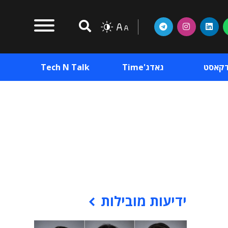
דקאסט
גאדג'Time
Tech N Talk
וכן פרסומי
תוכן פרסומי
וכן פרסומי
ידיעות מובילות