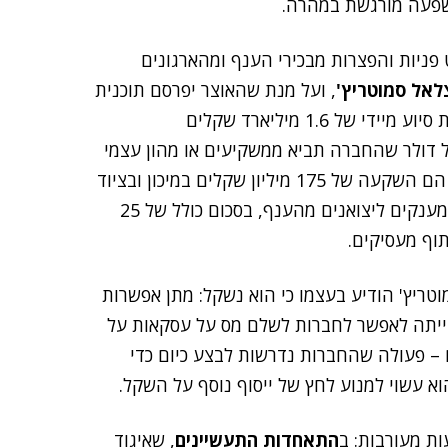
שפעה מורגשת במהרה.
פניות והפצרות מבכירי הענף ומהארגונים
לאל סמוטריץ'
, ועל מנת שהאוצר יפרסם תוכנית
, כוללת סיוע מיידי של 1.6 מיליארד שקלים
ל דולר שהחברה תביא ממשקיעים או מהון עצמי
– הממשלה תשים דולר משלה. סעיפים נוספים בתוכנית הם השקעה של 175 מיליון שקלים במיכון ובציוד
מתקדם בתעשייה, וכן הרחבת פעילות מכון הייצוא ומתן מענקים ליצואנים מהענף, בסכום כולל של 25
וטריץ' הודיע בעצמו כי הוא נשקל: מתן אפשרות
ייתה לאפשר לחברות לשלם מס על עסקאות על
 – פעולה שהחברות נדרשות לבצע כיום כדי
א עשוי למנוע לחץ של ייסוף נוסף על השקל.
ות מעורבות: ב
התאחדות התעשיינים
, שאיגוד