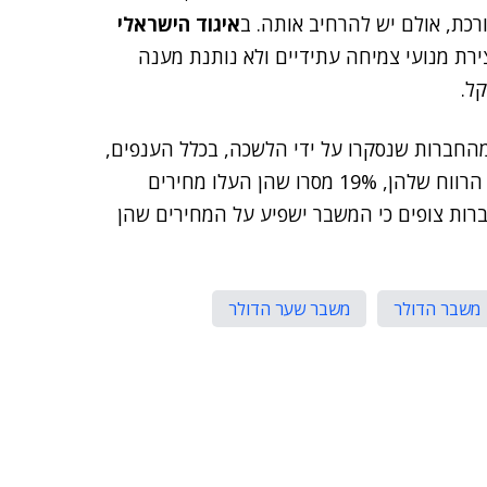
רכת, אולם יש להרחיב אותה. ב
איגוד הישראלי
ביצירת מנועי צמיחה עתידיים ולא נותנת מענה
ל.
וני הלמ"ס יש כמה ממצאים מעניינים נוספים: 34% מהחברות שנסקרו על ידי הלשכה, בכלל הענפים,
דיווחו כי הן ספגו את השינוי החד בשערי החליפין בשולי הרווח שלהן, 19% מסרו שהן העלו מחירים
קפיאו השקעות וגיוסי עובדים. ב-45% מהחברות צופים כי המשבר ישפיע על המחירים שהן
משבר הדולר
משבר שער הדולר