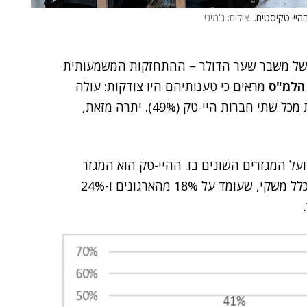
היי-טקיסטים.
צילום: ג'מיני
 של משבר שער הדולר – ההתחזקות המשמעותית
הלמ"ס
מראים כי טענותיהם היו צודקות: עולה
מהם שהמשבר השפיע לשלילה באופן משמעותי על אחת מכל שתי חברות היי-טק (49%). יתרה מזאת,
 המגזרים השונים בו. ההיי-טק הוא המגזר
שנפגע ביותר מהמשבר, והוא נמצא הרבה מעל הנתון הכלל משקי, שעומד על 18% מהארגונים ו-24%