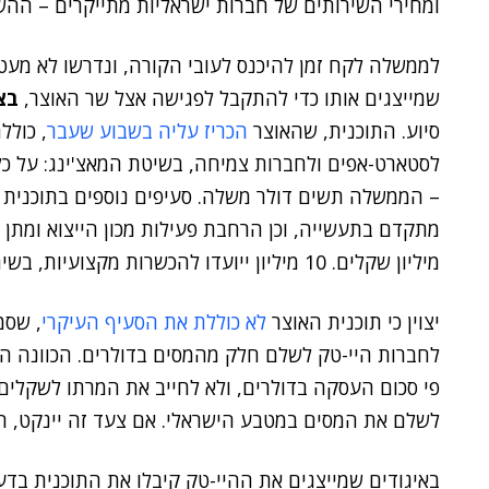
ומחירי השירותים של חברות ישראליות מתייקרים – הה
לממשלה לקח זמן להיכנס לעובי הקורה, ונדרשו לא מעט 
שמייצגים אותו כדי להתקבל לפגישה אצל שר האוצר,
בצ
סיוע. התוכנית, שהאוצר
הכריז עליה בשבוע שעבר
לסטארט-אפים ולחברות צמיחה, בשיטת המאצ'ינג: על כ
מיליון שקלים. 10 מיליון ייועדו להכשרות מקצועיות, בשיתוף מעסיקים.
יצוין כי תוכנית האוצר
לא כוללת את הסעיף העיקרי
, שסמ
לחברות היי-טק לשלם חלק מהמסים בדולרים. הכוונה ה
פי סכום העסקה בדולרים, ולא לחייב את המרתו לשקלים
לשלם את המסים במטבע הישראלי. אם צעד זה יינקט, הו
באיגודים שמייצגים את ההיי-טק קיבלו את התוכנית בדע