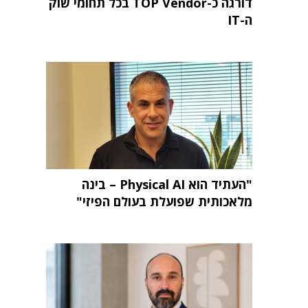
דורגה כ-TOP Vendor בכל תחומי שוק
ה-IT
"העתיד הוא Physical AI – בינה
מלאכותית שפועלת בעולם הפיזי"