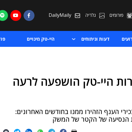
פורומים
גלריה
DailyMaily
ועים
דעות וניתוחים
היי-טק מינויים
פו
ות היי-טק הושפעה לרעה
ת
ת
י הענף הזהירו ממנו בחודשים האחרונים:
ת הנסיעה של הקטר של המשק