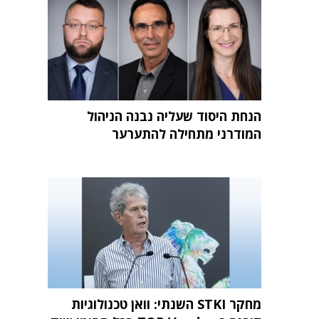
הנחת היסוד שעליה נבנה הניהול
המודרני מתחילה להתערער
מחקר STKI השנתי: וואן טכנולוגיות