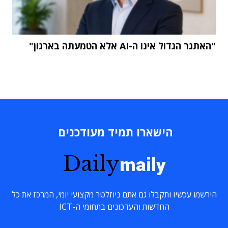
"האתגר הגדול אינו ה-AI אלא הטמעתה בארגון"
הישארו תמיד מעודכנים
Daily
maily
הירשמו עכשיו ותקבלו גם אתם ניוזלטר מקצועי יומי, המרכז את כל
החדשות והעדכונים בתחומי ה-ICT