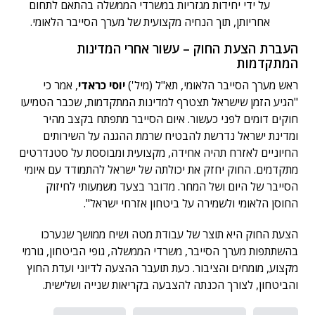
על ידי יחידות מגזריות במשרדי הממשלה בהתאם לתחום
אחריותן, תוך הנחיה מקצועית של מערך הסייבר הלאומי.
העברת הצעת החוק – עשור אחרי המדינות
המתקדמות
ראש מערך הסייבר הלאומי, תא"ל (מיל')
יוסי כראדי
, אמר כי
"הגיע הזמן שישראל תצטרף למדינות המתקדמות, שכבר הטמיעו
חוקים דומים לפני כעשור. איום הסייבר מתפתח בקצב מהיר
ומדינת ישראל נדרשת להבטיח שרמת ההגנה על השירותים
החיוניים לאזרח תהיה אחידה, מקצועית ומבוססת על סטנדרטים
מתקדמים. החוק יחזק את יכולתה של ישראל להתמודד עם איומי
הסייבר של היום ושל המחר. מדובר בצעד משמעותי לחיזוק
החוסן הלאומי ולשמירה על ביטחון אזרחי ישראל".
הצעת החוק היא תוצר של עבודת מטה ושיח ממושך שנערכו
בהשתתפות מערך הסייבר, משרדי הממשלה, גופי הביטחון, גורמי
מקצוע, מומחים והציבור. כעת תועבר ההצעה לדיוני ועדת החוץ
והביטחון, לצורך הכנתה להצבעה בקריאות שנייה ושלישית.