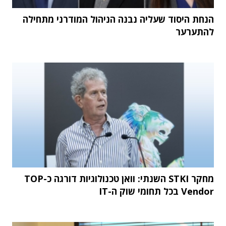
הנחת היסוד שעליה נבנה הניהול המודרני מתחילה
להתערער
מחקר STKI השנתי: וואן טכנולוגיות דורגה כ-TOP
Vendor בכל תחומי שוק ה-IT