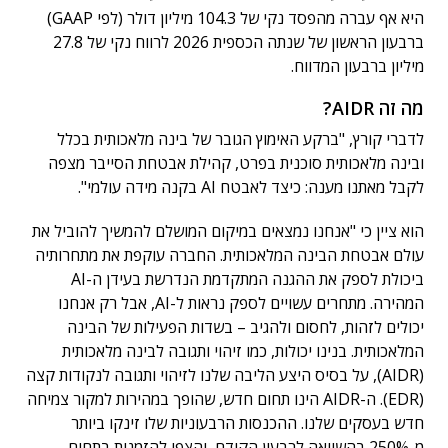
היא אף עברה מהפסד נקי של 104.3 מיליון דולר (לפי GAAP)
ברבעון הראשון של שנתה הכספית 2026 לרווח נקי של 27.8
מיליון ברבעון המדווח.
מה זה AIDR?
לדברי קורץ, "ברקע האימוץ הגובר של בינה מלאכותית בכלל
ובינה מלאכותית סוכנית בפרט, קהילת אבטחת הסייבר מצפה
לקבל מאתנו מענה: כיצד לאבטח AI בקנה מידה עולמי".
הוא ציין כי "אנחנו נמצאים במיקום המושלם להמשיך להוביל את
עולם אבטחת הבינה המלאכותית. החברה עוקפת את מתחרותיה
ביכולת לספק את ההגנה המתקדמת הנדרשת בעידן ה-AI
המהירה. מתחרים עשויים לספק נראות ל-AI, אבל רק אנחנו
יכולים לזהות, לחסום ולהגיב – בשדות הפעילות של הבינה
המלאכותית. בנינו יכולות, כמו זיהוי ותגובה לבינה מלאכותית
(AIDR), על בסיס היצע הליבה שלנו לזיהוי ותגובה לנקודות קצה
(EDR). ה-AIDR הינו תחום חדש, שהופך במהירות למקור צמיחה
חדש בעסקים שלנו. ההכנסות הרבעוניות שלו זינקו ביותר
מ-250% בהשוואה לרבעון הקודם, והצפי להזמנות בתחום