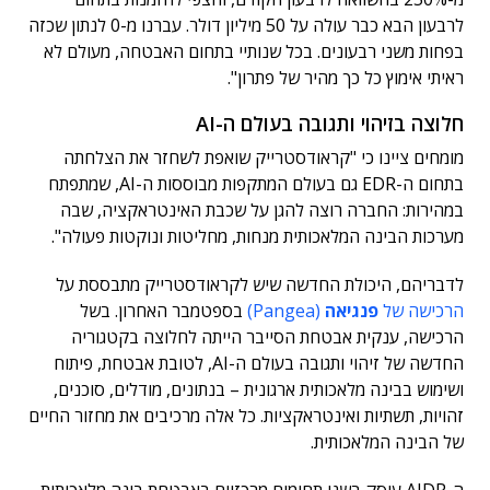
לרבעון הבא כבר עולה על 50 מיליון דולר. עברנו מ-0 לנתון שכזה
בפחות משני רבעונים. בכל שנותיי בתחום האבטחה, מעולם לא
ראיתי אימוץ כל כך מהיר של פתרון".
חלוצה בזיהוי ותגובה בעולם ה-AI
מומחים ציינו כי "קראודסטרייק שואפת לשחזר את הצלחתה
בתחום ה-EDR גם בעולם המתקפות מבוססות ה-AI, שמתפתח
במהירות: החברה רוצה להגן על שכבת האינטראקציה, שבה
מערכות הבינה המלאכותית מנחות, מחליטות ונוקטות פעולה".
לדבריהם, היכולת החדשה שיש לקראודסטרייק מתבססת על
הרכישה של
פנגיאה
(Pangea)
בספטמבר האחרון. בשל
הרכישה, ענקית אבטחת הסייבר הייתה לחלוצה בקטגוריה
החדשה של זיהוי ותגובה בעולם ה-AI, לטובת אבטחת, פיתוח
ושימוש בבינה מלאכותית ארגונית – בנתונים, מודלים, סוכנים,
זהויות, תשתיות ואינטראקציות. כל אלה מרכיבים את מחזור החיים
של הבינה המלאכותית.