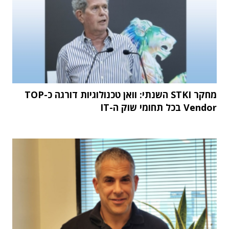
מחקר STKI השנתי: וואן טכנולוגיות דורגה כ-TOP
Vendor בכל תחומי שוק ה-IT