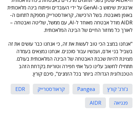
ה-AIDR עוסק בשני תחומים מרכזיים באבטחת בינה מלאכותית
ארגונית: שימוש ב-GenAI על ידי העובדים ופיתוח בינה מלאכותית
באופן מאובטח. בשל הרכישה, קראודסטרייק מספקת לתחום ה-
AIDR מודל אבטחה מאוחד ל-AI, עם ממשל, שליטה ואבטחה –
לאורך כל מחזור החיים של הבינה המלאכותית.
"אנחנו במצב הכי טוב לעשות את זה, כי אנחנו כבר עושים את זה
בשביל בני אדם, ועכשיו עבור סוכנים. אנחנו נמצאים בעמדה
מצוינת להיות שכבת האבטחה של הבינה המלאכותית בעולם.
תתחילו לחשוב עלינו כעל אתי חפירה וטוריות בקדחת הזהב
הטכנולוגית הגדולה ביותר בכל הזמנים", סיכם קורץ.
ג'ורג' קורץ
Pangea
קראודסטרייק
EDR
פנגיאה
AIDR