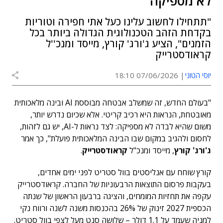
לא מספיקה"
"תתחילו לחשוב עלינו כעל אתי חפירה וטוריות
בקדחת הזהב הטכנולוגית הגדולה ביותר בכל
הזמנים", הציע ג'ורג' קורץ, מייסד ומנכ''ל
קראודסטרייק
יוסי הטוני
07/06/2026 18:10
"בעולם החדש, זה שמשלב אבטחה מבוססת AI ובינה מלאכותית
מאובטחת, הנראות היא רכיב קריטי. אלא שכיום נדרש יותר,
משום שהיא לבדה לא מספיקה: לצד נראות ל-AI, יש גם לזהות,
לחסום ולהגיב במקום שבו הבינה המלאכותית פועלת", כך אמר
ג'ורג' קורץ
, מייסד ומנכ"ל
קראודסטרייק
.
קורץ שוחח עם אנליסטים בוול סטריט לפני ימים אחדים,
בעקבות פרסום התוצאות הרבעוניות של החברה. קראודסטרייק
עקפה את תחזיות המומחים, והציגה ברבעון הראשון של שנתה
הכספית 2027 זינוק של 26% בהכנסות משנה לשנה ורווח נקי
למניה שעמד על 1.1 דולר – שלושה סנט מעל לצפי בוול סטריט.