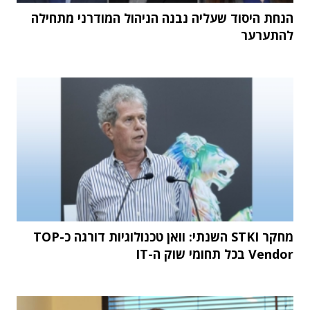
הנחת היסוד שעליה נבנה הניהול המודרני מתחילה
להתערער
מחקר STKI השנתי: וואן טכנולוגיות דורגה כ-TOP
Vendor בכל תחומי שוק ה-IT