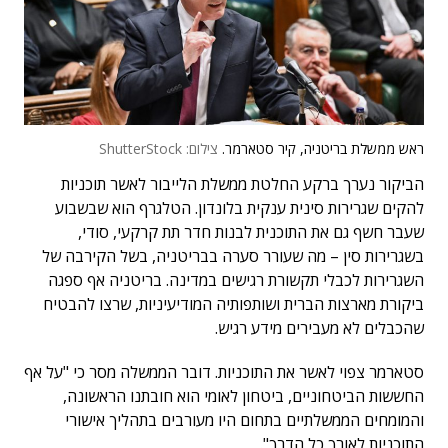
ראש ממשלת בריטניה, קיר סטארמר.
צילום: ShutterStock
הביקור נערך ברקע החלטת ממשלת הלייבור לאשר תוכניות
להקים שגרירות סינית ענקית בלונדון. הטלגרף הוא שבשבוע
שעבר חשף גם את התוכנית לבנות חדר תת קרקעי, סודי,
בשגרירות סין – מה שעורר סערה בבריטניה, בשל הקירבה של
השגרירות לכבלי תקשורת רגישים במדינה. בריטניה אף ספגה
ביקורת מארצות הברית ושותפותיה המודיעיניות, שרצו להבטיח
שהכבלים לא מעבירים מידע רגיש.
סטארמר צפוי לאשר את התוכניות. דובר הממשלה מסר כי "על אף
החששות הביטחוניים, ביטחון לאומי הוא חובתנו הראשונה,
והמומחים הממשלתיים בתחום היו מעורבים בתהליך אישורי
התוכניות לאורך כל הדרך".