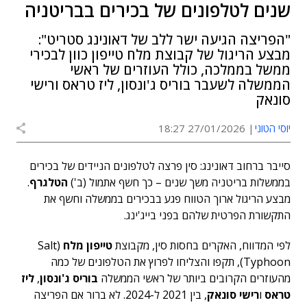
שנים לטלפונים של בכירים בבריטניה
"הפריצה הגיעה ישר ללב של דאונינג סטריט":
מבצע הריגול של קבוצת מלח טייפון כוון לבכירי
ממשל בממלכה, כולל העוזרים של ראשי
הממשלה לשעבר בוריס ג'ונסון, ליז טראס ורישי
סונאק
יוסי הטוני
27/01/2026 18:27
סייבר ברחוב דאונינג: סין פרצה לטלפונים הניידים של בכירים
בממשלות בריטניה משך שנים – כך חשף אתמול (ב')
הטלגרף
.
מבצע הריגול ארוך הטווח פגע בבכירים בממשלה וחשף את
התקשורת הפרטית שלהם בפני בייג'ינג.
לפי המדווח, האקרים בחסות סין, מקבוצת
טייפון מלח
(Salt
Typhoon), תקפו והצליחו לפרוץ את הטלפונים של כמה
מהעוזרים הקרובים ביותר של ראשי הממשלה
בוריס ג'ונסון
,
ליז
טראס
ו
רישי סונאק
, בין 2021 ל-2024. לא ברור אם הפריצה