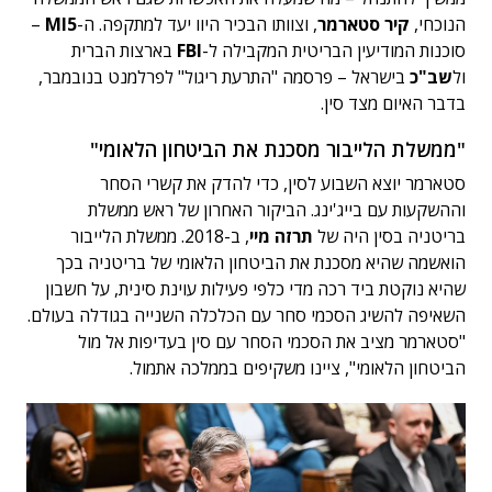
הנוכחי,
קיר סטארמר
, וצוותו הבכיר היוו יעד למתקפה. ה-
MI5
–
סוכנות המודיעין הבריטית המקבילה ל-
FBI
בארצות הברית
ול
שב"כ
בישראל – פרסמה "התרעת ריגול" לפרלמנט בנובמבר,
בדבר האיום מצד סין.
"ממשלת הלייבור מסכנת את הביטחון הלאומי"
סטארמר יוצא השבוע לסין, כדי להדק את קשרי הסחר
וההשקעות עם בייג'ינג. הביקור האחרון של ראש ממשלת
בריטניה בסין היה של
תרזה מיי
, ב-2018. ממשלת הלייבור
הואשמה שהיא מסכנת את הביטחון הלאומי של בריטניה בכך
שהיא נוקטת ביד רכה מדי כלפי פעילות עוינת סינית, על חשבון
השאיפה להשיג הסכמי סחר עם הכלכלה השנייה בגודלה בעולם.
"סטארמר מציב את הסכמי הסחר עם סין בעדיפות אל מול
הביטחון הלאומי", ציינו משקיפים בממלכה אתמול.