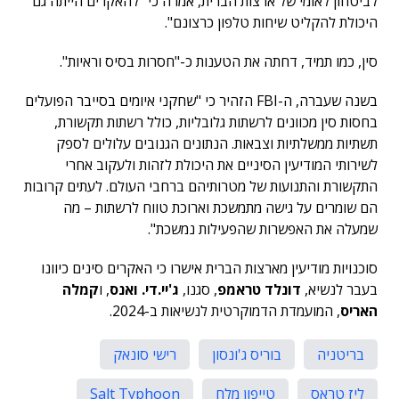
לביטחון לאומי של ארצות הברית, אמרה כי "להאקרים הייתה גם
היכולת להקליט שיחות טלפון כרצונם".
סין, כמו תמיד, דחתה את הטענות כ-"חסרות בסיס וראיות".
בשנה שעברה, ה-FBI הזהיר כי "שחקני איומים בסייבר הפועלים
בחסות סין מכוונים לרשתות גלובליות, כולל רשתות תקשורת,
תשתיות ממשלתיות וצבאות. הנתונים הגנובים עלולים לספק
לשירותי המודיעין הסיניים את היכולת לזהות ולעקוב אחרי
התקשורת והתנועות של מטרותיהם ברחבי העולם. לעתים קרובות
הם שומרים על גישה מתמשכת וארוכת טווח לרשתות – מה
שמעלה את האפשרות שהפעילות נמשכת".
סוכנויות מודיעין מארצות הברית אישרו כי האקרים סינים כיוונו
בעבר לנשיא,
דונלד טראמפ
, סגנו,
ג'יי.די. ואנס
, ו
קמלה
האריס
, המועמדת הדמוקרטית לנשיאות ב-2024.
בריטניה
בוריס ג'ונסון
רישי סונאק
ליז טראס
טייפון מלח
Salt Typhoon