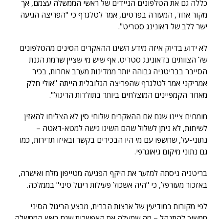
כללה גם את הטלפונים הניידים של ראשי הממשלה עצמם, אך
מקור אחד, המעורה בפרטים, אמר לטלגרף כי "הפריצה הגיעה
ישר ללב של דאונינג סטריט".
לא ידוע בדיוק איזה מידע השיגו ההאקרים הסינים מהטלפונים
של הצוותים בדאונינג סטריט. אף שיש מי שציין שרמת הגנת
הסייבר בבריטניה גבוהה יותר ממדינות מערב אחרות, בכיר
אמריקני אמר לטלגרף שהפריצה הגלובלית הייתה "אולי חלק
מאחד הקמפיינים המוצלחים ביותר בתולדות הריגול".
מומחים ציינו שגם אם ההאקרים שלוחי סין לא הצליחו להאזין
לשיחות, לא ניתן לשלול שהם השיגו גישה למטא-דאטה –
נתוני-על, שחשפו עם מי היו הבכירים בקשר ובאיזו תדירות, כמו
גם נתוני מיקום גיאוגרפי.
בריטניה ניסתה למזער את היקף הפגיעה מטייפון מלח ואישרה,
באזכור מעורפל, כי "היה אשכול פעילות ריגול סיני" בממלכה.
לפי מקורות במודיעין של ארצות הברית, מבצע הריגול הסיני
ממשיך להתנהל – מה שמעלה את האפשרות שגם ראש הממשלה