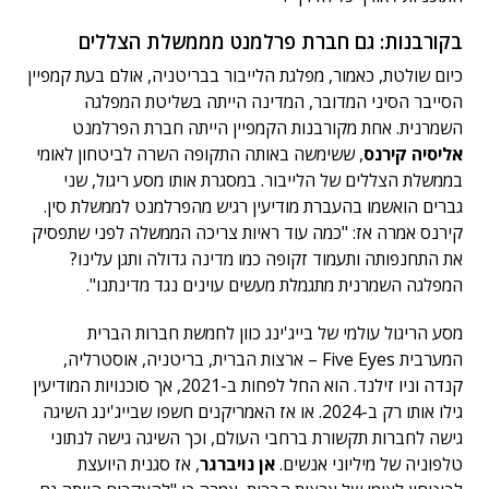
בקורבנות: גם חברת פרלמנט מממשלת הצללים
כיום שולטת, כאמור, מפלגת הלייבור בבריטניה, אולם בעת קמפיין
הסייבר הסיני המדובר, המדינה הייתה בשליטת המפלגה
השמרנית. אחת מקורבנות הקמפיין הייתה חברת הפרלמנט
אליסיה קירנס
, ששימשה באותה התקופה השרה לביטחון לאומי
בממשלת הצללים של הלייבור. במסגרת אותו מסע ריגול, שני
גברים הואשמו בהעברת מודיעין רגיש מהפרלמנט לממשלת סין.
קירנס אמרה אז: "כמה עוד ראיות צריכה הממשלה לפני שתפסיק
את התחנפותה ותעמוד זקופה כמו מדינה גדולה ותגן עלינו?
המפלגה השמרנית מתגמלת מעשים עוינים נגד מדינתנו".
מסע הריגול עולמי של בייג'ינג כוון לחמשת חברות הברית
המערבית Five Eyes – ארצות הברית, בריטניה, אוסטרליה,
קנדה וניו זילנד. הוא החל לפחות ב-2021, אך סוכנויות המודיעין
גילו אותו רק ב-2024. או אז האמריקנים חשפו שבייג'ינג השיגה
גישה לחברות תקשורת ברחבי העולם, וכך השיגה גישה לנתוני
טלפוניה של מיליוני אנשים.
אן נויברגר
, אז סגנית היועצת