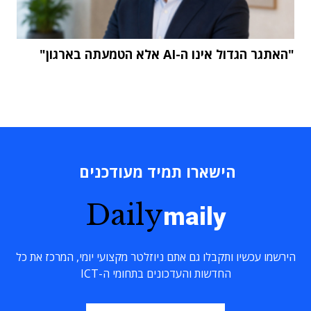
"האתגר הגדול אינו ה-AI אלא הטמעתה בארגון"
הישארו תמיד מעודכנים
Daily
maily
הירשמו עכשיו ותקבלו גם אתם ניוזלטר מקצועי יומי, המרכז את כל
החדשות והעדכונים בתחומי ה-ICT