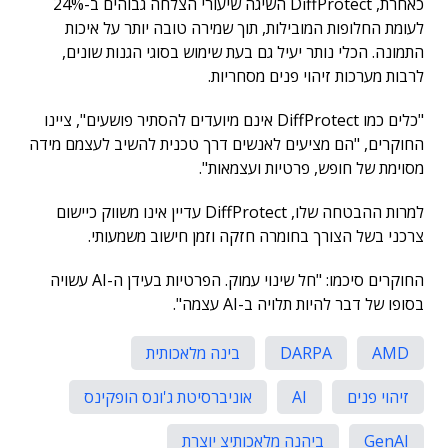
כאחרת, DiffProtect השיגה שיעורי הצלחה גבוהים ב-24%
לעומת החלופות המובילות, תוך שמירה טובה יותר על איכות
התמונה. הכלי נותר יעיל גם בעת שימוש בסוגי הגנות שונים,
לרבות מערכות זיהוי פנים מסחריות.
"כלים כמו DiffProtect אינם מיועדים להסתיר פושעים", ציינו
החוקרים, "הם מציעים לאנשים דרך טכנית להשיב לעצמם מידה
מסוימת של חופש, פרטיות ועצמאות".
למרות ההבטחה שלו, DiffProtect עדיין אינו משווק כיישום
צרכני בשל הצורך בחומרה חזקה וזמן חישוב משמעותי.
החוקרים סיכמו: "חל שינוי עמוק. הפרטיות בעידן ה-AI עשויה
בסופו של דבר להיות תלויה ב-AI עצמה".
AMD
DARPA
בינה מלאכותית
זיהוי פנים
AI
אוניברסיטת ג'ונס הופקינס
GenAI
ביהנה מלאכותיצ יוצרת