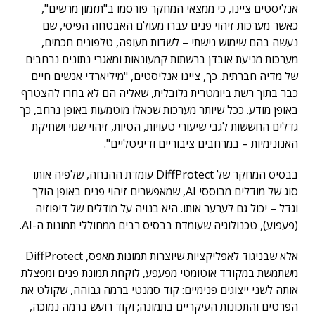
אנליסטים ציינו, כי ממצאי המחקר פורסמו ב"תזמון מרשים",
כאשר מערכות זיהוי פנים עברו מעולם האבטחה הפיסי, שם
נעשה בהם שימוש נישתי – לשדות תעופה, טלפונים חכמים,
מערכות מניעת אובדן ברשתות קמעונאות ומאגרי נתונים נרחבים
של מדיה חברתית. כך, ציינו אנליסטים, "מיליארדי אנשים חיים
כבר בתוך רשת ביומטרית גלובלית, שאליה הם לא בחרו להצטרף
באופן מודע. ככל שיותר מערכות שכאלו מוטמעות באופן נרחב, כך
גדלים החששות לגבי שיעורי טעויות, הטיות, זיהוי שגוי ושחיקת
האנונימיות – במרחבים ציבוריים ודיגיטליים".
בבסיס המחקר של DiffProtect עומדת ההנחה, שלפיה אותו
סוג של מודלים מבוססי AI, שמאפשרים זיהוי פנים באופן הולך
וגדל – יכול גם לערער אותו. היא בנויה על מודלים של דיפוזיה
(פעפוע), טכנולוגיה שעומדת בבסיס רבים ממחוללי תמונות ה-AI.
אלא שבניגוד לאפליקציות שיוצרות תמונות מאפס, DiffProtect
משתמשת במקודד אוטומטי מפעפע, לוקחת תמונת פנים ומפצלת
אותה לשני ייצוגים פנימיים: קוד סמנטי ברמה גבוהה, שקולט את
הפרטים והתכונות העיקריים בתמונה; וקוד רועש ברמה נמוכה,