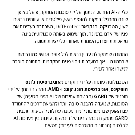
כלי ה-AI החדש, הנתמך על ידי סוכנות המחקר, פועל באופן
שונה מהרגיל: במקום להוסיף רעש, פילטרים או עיוותים נראים
לעין, הטכניקה, הנקראת DiffProtect, משכתבת בעדינות את
פניו של אדם בתמונה, תוך שימוש באותה טכנולוגיית בינה
מלאכותית יוצרת, העומדת מאחורי כלי יצירת תמונה.
התמונה שמתקבלת עדיין נראית לכל צופה אנושי כמו הדמות
שבתמונה – אך במערכות זיהוי פנים מתקדמות, התמונה הופכת
למשהו אחר לגמרי.
הטכנולוגיה פותחה על ידי חוקרים מ
אוניברסיטת ג'ונס
הופקינס
,
אוניברסיטת הונג קונג
ו-
AMD
. המחקר נתמך על ידי
תוכנית של
GARD
(הבטחת עמידות של AI מפני הטעיה) של
הסוכנות, שנועדה להבנה טובה יותר ולמציאת דרכים להתמודד
עם האופן שבו מערכות לימוד מכונה עלולות להטעות. תוכנית
GARD מתמקדת במחקרים על דינמיקות עוינות בין מערכות AI
לקלטים (הנתונים המוכנסים לעיבוד) מטעים.