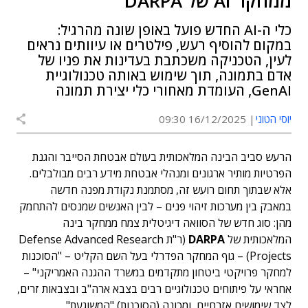
ממחקר AI של DARPA
כלי ה-AI החדש פועל באופן שונה מהרגיל:
במקום להוסיף רעש, פילטרים או עיוותים נראים
לעין, הטכניקה משכתבת בעדינות את פניו של
אדם בתמונה, תוך שימוש באותה טכנולוגיית
GenAI, העומדת מאחורי כלי יצירת תמונה
יוסי הטוני
16/12/2025 09:30
הרעש סביב הבינה המלאכותית בעולם אבטחת הסייבר והגנת
הפרטיות מותיר ארגונים ומנהלי אבטחת מידע רבים מבולבלים.
אלא שבתוך תחום רועש זה, מסתמנת נקודת מפנה חדשה
במאבק בין מערכות זיהוי פנים – לבין האנשים שמנסים להתחמק
מהן: סוג חדש של הסוואה דיגיטלית צמח ממחקר בינה
המלאכותית של
DARPA
(ר"ת Defense Advanced Research
Projects) – גוף המחקר הפדרלי בעל השם הקליט – "הסוכנות
למחקר פרויקטי ביטחון מתקדמים במשרד ההגנה האמריקני" –
אחראי על פיתוחים טכנולוגיים רבים בצבא ארה"ב ובצבאות זרים,
לצד שימושים אזרחיים, ומכונה (הסוכנות) "המשוגעת".