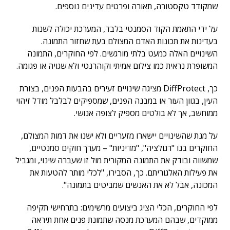
שמקודד טקסטורה, תאורה ופרטים עדינים נוספים.
על ידי התאמת הקוד הסמנטי בלבד, המערכת יכולה לשנות
בעדינות את תכונות האדם המצולם בעת שחזור התמונה.
השינויים האלה כמעט בלתי מורגשים. לפי החוקרים, התמונה
המשופרת נראית כמו צילום אמיתי וקוהרנטי ולא שגויה או פגומה.
כך, DiffProtect מציגה שינויים זעירים בהבעות הפנים, בצורת
העין, בגוון העור או במבנה הפנים, שמספיקים לבלבל מודל זיהוי
ממוחשב, אך לא בולטים מספיק לצופה אנושי.
על מנת שהשינויים יישארו מזעריים ולא ישנו את דמות המצולם,
החוקרים בנו "רגולציה", "מדיניות" – מערך חוקים סמנטיים,
שמשווה ובודק את התמונה המקורית מול זו שעברה שינוי, ומגביל
את פעילות האלגוריתם. כך, הסבירו, "לכלי מותר להטעות את
המכונה, אבל לא את האנשים שמביטים בתמונה".
לפי החוקרים, הכלי הציג ביצועים מרשימים: בתרחישי תקיפה
ממוקדים, שבהם המערכת מנסה שתמונת פנים אחת תיראה