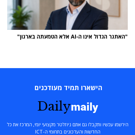
"האתגר הגדול אינו ה-AI אלא הטמעתה בארגון"
הישארו תמיד מעודכנים
Daily
maily
הירשמו עכשיו ותקבלו גם אתם ניוזלטר מקצועי יומי, המרכז את כל
החדשות והעדכונים בתחומי ה-ICT