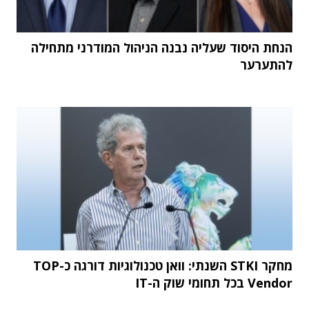
הנחת היסוד שעליה נבנה הניהול המודרני מתחילה
להתערער
מחקר STKI השנתי: וואן טכנולוגיות דורגה כ-TOP
Vendor בכל תחומי שוק ה-IT