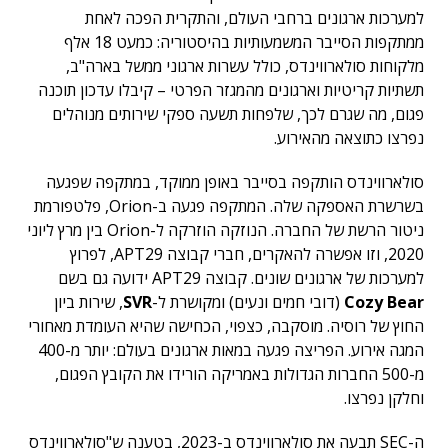
למערכות ארגונים ברחבי העולם, והתקרית הפכה לאחת
ממתקפות הסייבר המשמעותיות בהיסטוריה: כמעט 18 אלף
מלקוחות סולארווינדס, כולל עשרות ארגוני ממשל בארה"ב,
תשתיות קריטיות וארגונים מהמגזר הפרטי – קיבלו עדכון תוכנה
פגום, מה שגרם לכך, שלפחות תשעה ספקי שירותים מנוהלים
נפרצו כתוצאה מהאירוע.
סולארווינדס הותקפה בסייבר באופן ממוקד, במתקפה שפגעה
בשרשרת האספקה שלה. המתקפה פגעה ב-Orion, פלטפורמת
ניטור הרשת של החברה. הנוזקה הוזרקה ל-Orion בין מרץ ליוני
2020, וזו אפשרה להאקרים, חברי קבוצה APT29, לפרוץ
למערכות של ארגונים שונים. קבוצה APT29 ידועה גם בשם
Cozy Bear
(דובי חמים ונעים) ומקושרת ל-
SVR
, שירות ביון
החוץ של רוסיה. מוסקבה, כצפוי, הכחישה שהיא העומדת מאחורי
המגה אירוע. הפריצה פגעה במאות ארגונים בעולם: יותר מ-400
מ-500 החברות הגדולות באמריקה הורידו את הקובץ הפגום,
וחלקן נפרצו.
ה-SEC תבעה את סולארווינדס ב-2023, בטענה ש"סולארווינדס