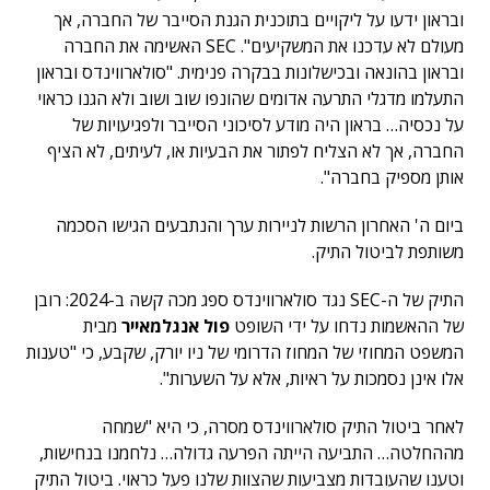
ובראון ידעו על ליקויים בתוכנית הגנת הסייבר של החברה, אך
מעולם לא עדכנו את המשקיעים". SEC האשימה את החברה
ובראון בהונאה ובכישלונות בבקרה פנימית. "סולארווינדס ובראון
התעלמו מדגלי התרעה אדומים שהונפו שוב ושוב ולא הגנו כראוי
על נכסיה… בראון היה מודע לסיכוני הסייבר ולפגיעויות של
החברה, אך לא הצליח לפתור את הבעיות או, לעיתים, לא הציף
אותן מספיק בחברה".
ביום ה' האחרון הרשות לניירות ערך והנתבעים הגישו הסכמה
משותפת לביטול התיק.
התיק של ה-SEC נגד סולארווינדס ספג מכה קשה ב-2024: רובן
של ההאשמות נדחו על ידי השופט
פול אנגלמאייר
מבית
המשפט המחוזי של המחוז הדרומי של ניו יורק, שקבע, כי "טענות
אלו אינן נסמכות על ראיות, אלא על השערות".
לאחר ביטול התיק סולארווינדס מסרה, כי היא "שמחה
מההחלטה… התביעה הייתה הפרעה גדולה… נלחמנו בנחישות,
וטענו שהעובדות מצביעות שהצוות שלנו פעל כראוי. ביטול התיק