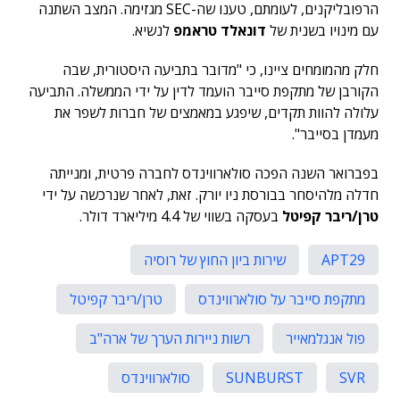
הרפובליקנים, לעומתם, טענו שה-SEC מגזימה. המצב השתנה
עם מינויו בשנית של
דונאלד טראמפ
לנשיא.
חלק מהמומחים ציינו, כי "מדובר בתביעה היסטורית, שבה
הקורבן של מתקפת סייבר הועמד לדין על ידי הממשלה. התביעה
עלולה להוות תקדים, שיפגע במאמצים של חברות לשפר את
מעמדן בסייבר".
בפברואר השנה הפכה סולארווינדס לחברה פרטית, ומנייתה
חדלה מלהיסחר בבורסת ניו יורק. זאת, לאחר שנרכשה על ידי
טרן/ריבר קפיטל
בעסקה בשווי של 4.4 מיליארד דולר.
APT29
שירות ביון החוץ של רוסיה
מתקפת סייבר על סולארווינדס
טרן/ריבר קפיטל
פול אנגלמאייר
רשות ניירות הערך של ארה"ב
SVR
SUNBURST
סולארווינדס