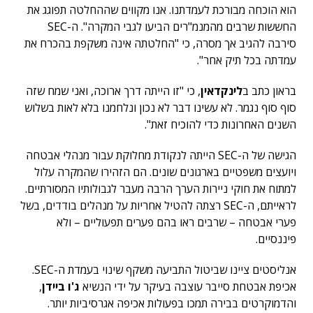
הוא הוכחה מבורכת לעמדתנו. אנו מקווים שההחלטה תפוגג את
החששות שרבים מהמנמ"רים הביעו לגבי המקרה". ה-SEC
סירבה להגיב אך מסרה, כי "החלטתה אינה משקפת בהכרח את
עמדתה בכל תיק אחר".
בראון כתב ב
לינקדאין
, כי "זו הייתה דרך ארוכה, ואני שמח שזה
סוף סוף נגמר. לא עשינו דבר לא נכון ונלחמנו בלא לאות בשלוש
השנים האחרונות כדי להוכיח זאת".
הגישה של ה-SEC הייתה לנקודת מחלוקת עבור מנהלי אבטחה
ויועצים משפטיים בארגונים שונים. הם הזהירו שהמקרה עלול
למתוח את חוקי ניירות הערך הרבה מעבר לגבולותיו המסורתיים.
לראייתם, ה-SEC רצתה להטיל אחריות על מנהלים בודדים, בשל
פערי אבטחה – שרבים ראו בהם פערים תפעוליים – ולא
פיננסיים.
אנליסטים ציינו שביטול התביעה משקף שינוי בעמדת ה-SEC.
אכיפת אבטחת סייבר עוצבה בעיקר על ידי הנשיא
ג'ו ביידן
,
והדמוקרטים בבירה תמכו בפעולות אכיפה אגרסיביות יותר.