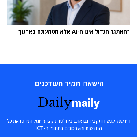
"האתגר הגדול אינו ה-AI אלא הטמעתה בארגון"
הישארו תמיד מעודכנים
Daily
maily
הירשמו עכשיו ותקבלו גם אתם ניוזלטר מקצועי יומי, המרכז את כל
החדשות והעדכונים בתחומי ה-ICT