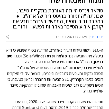
ומנהל האבטחה שלה
סולארווינדס הייתה מעורבת בתקרית סייבר,
שכונתה "החמורה בהיסטוריה של ארה"ב" ●
במקרה נדיר יחסית, הממשל בארה"ב תבע את
קורבן אירוע הסייבר באחריות לפשע - וחזר בו
יוסי הטוני
24/11/2025 09:30
ה-
SEC
, רשות ניירות הערך בארה"ב, הודיעה בסוף השבוע כי היא
ביטלה את התביעה נגד
סולארווינדס
(SolarWinds) וכנגד
טים
בראון
, סמנכ"ל אבטחת המידע של החברה. הפריצה
לסולארווינדס, שכונתה "החמורה בהיסטוריה של ארה"ב" –
הסבה נזקים והשפעות גלובליים וניכרים, ובוצעה על ידי האקרים
רוסים בגיבוי הקרמלין. SEC תבעה את החברה ובראון בטענה, כי
הטעו משקיעים לגבי שיטות האבטחה שהובילו למתקפת סייבר
עולמית נגדה.
תחילת הפרשה במתקפת סייבר שנחשפה ב-2020, ובדיעבד
התברר שהחלה כבר ב-2019. נוזקה בשם Sunburst חדרה