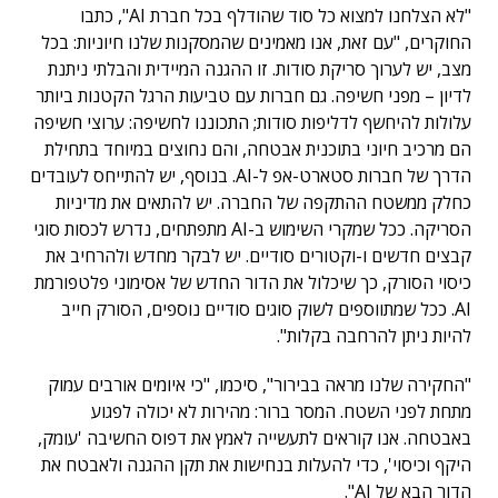
"לא הצלחנו למצוא כל סוד שהודלף בכל חברת AI", כתבו
החוקרים, "עם זאת, אנו מאמינים שהמסקנות שלנו חיוניות: בכל
מצב, יש לערוך סריקת סודות. זו ההגנה המיידית והבלתי ניתנת
לדיון – מפני חשיפה. גם חברות עם טביעות הרגל הקטנות ביותר
עלולות להיחשף לדליפות סודות; התכוננו לחשיפה: ערוצי חשיפה
הם מרכיב חיוני בתוכנית אבטחה, והם נחוצים במיוחד בתחילת
הדרך של חברות סטארט-אפ ל-AI. בנוסף, יש להתייחס לעובדים
כחלק ממשטח ההתקפה של החברה. יש להתאים את מדיניות
הסריקה. ככל שמקרי השימוש ב-AI מתפתחים, נדרש לכסות סוגי
קבצים חדשים ו-וקטורים סודיים. יש לבקר מחדש ולהרחיב את
כיסוי הסורק, כך שיכלול את הדור החדש של אסימוני פלטפורמת
AI. ככל שמתווספים לשוק סוגים סודיים נוספים, הסורק חייב
להיות ניתן להרחבה בקלות".
"החקירה שלנו מראה בבירור", סיכמו, "כי איומים אורבים עמוק
מתחת לפני השטח. המסר ברור: מהירות לא יכולה לפגוע
באבטחה. אנו קוראים לתעשייה לאמץ את דפוס החשיבה 'עומק,
היקף וכיסוי', כדי להעלות בנחישות את תקן ההגנה ולאבטח את
הדור הבא של AI".