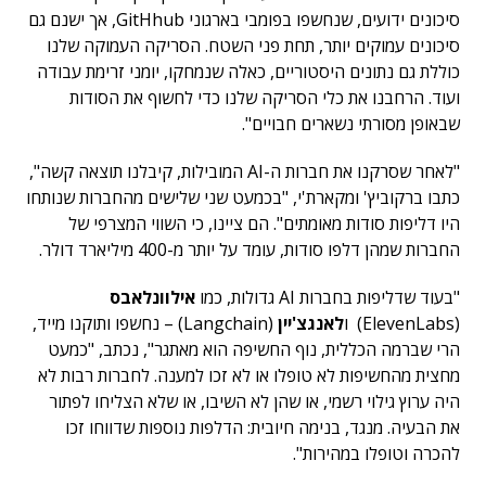
סיכונים ידועים, שנחשפו בפומבי בארגוני GitHhub, אך ישנם גם
סיכונים עמוקים יותר, תחת פני השטח. הסריקה העמוקה שלנו
כוללת גם נתונים היסטוריים, כאלה שנמחקו, יומני זרימת עבודה
ועוד. הרחבנו את כלי הסריקה שלנו כדי לחשוף את הסודות
שבאופן מסורתי נשארים חבויים".
"לאחר שסרקנו את חברות ה-AI המובילות, קיבלנו תוצאה קשה",
כתבו ברקוביץ' ומקארת'י, "בכמעט שני שלישים מהחברות שנותחו
היו דליפות סודות מאומתים". הם ציינו, כי השווי המצרפי של
החברות שמהן דלפו סודות, עומד על יותר מ-400 מיליארד דולר.
"בעוד שדליפות בחברות AI גדולות, כמו
אילוונלאבס
(ElevenLabs) ו
לאנגצ'יין
(Langchain) – נחשפו ותוקנו מייד,
הרי שברמה הכללית, נוף החשיפה הוא מאתגר", נכתב, "כמעט
מחצית מהחשיפות לא טופלו או לא זכו למענה. לחברות רבות לא
היה ערוץ גילוי רשמי, או שהן לא השיבו, או שלא הצליחו לפתור
את הבעיה. מנגד, בנימה חיובית: הדלפות נוספות שדווחו זכו
להכרה וטופלו במהירות".