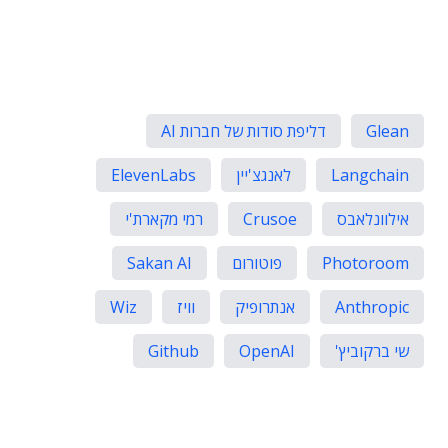
Glean
דליפת סודות של חברות AI
Langchain
לאנגצ'יין
ElevenLabs
אילוונלאבס
Crusoe
רמי מקארת'י
Photoroom
פוטורום
Sakan AI
Anthropic
אנתרופיק
וויז
Wiz
שי ברקוביץ'
OpenAI
Github