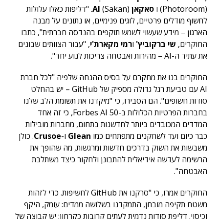
(Photoroom) ו
סאקאן
(Sakan)
AI
. "דליפות כאלו עלולות
לחשוף מודלים פרטיים, לוגים פנימיים, או נתונים על מבנה
הארגון – מידע שעשוי לשמש תוקפים בהנדסה חברתית", כתבו
החוקרים,
שי ברקוביץ'
ו
רמי מקארת'י
, "עבור הצוותים שבונים
את עתיד ה-AI – מהירות ואבטחה צריכות לנוע יחד".
החוקרים בנו את מחקרם על בסיס ההנחה שלפיה "לכל חברת
AI עם טביעת רגל גדולה מספיק של GitHub – יש בהחלט
סודות חשופים". הם הסבירו, כי "מיקדנו את תשומת הלב שלנו
בחברות הפרטיות הכלולות ב-Forbes AI 50, כי זה אחד
המדדים המכובדים ביותר לחדשנות בתחום, מחברות מובילות
כבר כיום ועד לשחקנים מתפתחים כמו
Glean
ו-
Crusoe
. כולן
משבשות את השוק בדרכים חדשות ומרגשות, מה שהופך את
הרשימה לעדשה אידיאלית להתבונן ולחקור כיצד משתלבת
האבטחה".
החוקרים אמרו, כי "סרקנו את GitHub לחשיפות. כדי לזהות
משטח תקיפה מובחן, התמקדנו בשלושה ממדים: עומק, היקף
וכיסוי. דליפת סודות נדמית לעתים קרובות כקרחון: יש קבוצה של