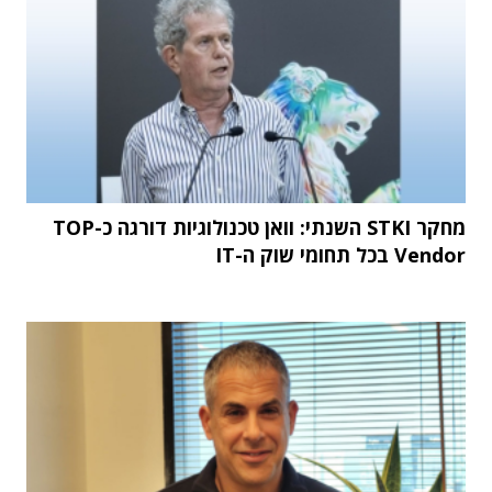
מחקר STKI השנתי: וואן טכנולוגיות דורגה כ-TOP
Vendor בכל תחומי שוק ה-IT