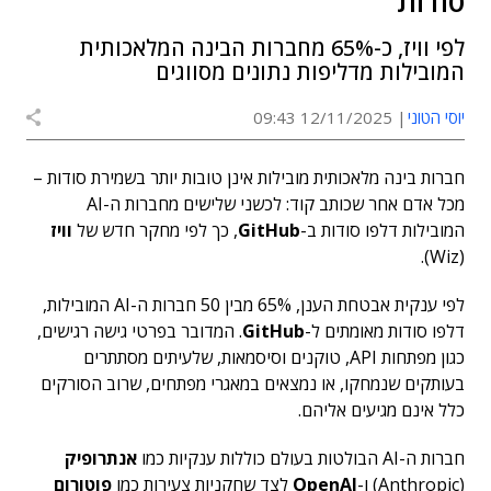
סודות
לפי וויז, כ-65% מחברות הבינה המלאכותית
המובילות מדליפות נתונים מסווגים
יוסי הטוני
12/11/2025 09:43
חברות בינה מלאכותית מובילות אינן טובות יותר בשמירת סודות –
מכל אדם אחר שכותב קוד: לכשני שלישים מחברות ה-AI
המובילות דלפו סודות ב-
GitHub
, כך לפי מחקר חדש של
וויז
(Wiz).
לפי ענקית אבטחת הענן, 65% מבין 50 חברות ה-AI המובילות,
דלפו סודות מאומתים ל-
GitHub
. המדובר בפרטי גישה רגישים,
כגון מפתחות API, טוקנים וסיסמאות, שלעיתים מסתתרים
בעותקים שנמחקו, או נמצאים במאגרי מפתחים, שרוב הסורקים
כלל אינם מגיעים אליהם.
חברות ה-AI הבולטות בעולם כוללות ענקיות כמו
אנתרופיק
(Anthropic) ו-
OpenAI
לצד שחקניות צעירות כמו
פוטורום