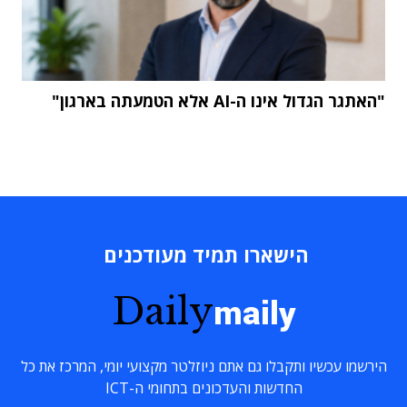
"האתגר הגדול אינו ה-AI אלא הטמעתה בארגון"
הישארו תמיד מעודכנים
Daily
maily
הירשמו עכשיו ותקבלו גם אתם ניוזלטר מקצועי יומי, המרכז את כל
החדשות והעדכונים בתחומי ה-ICT