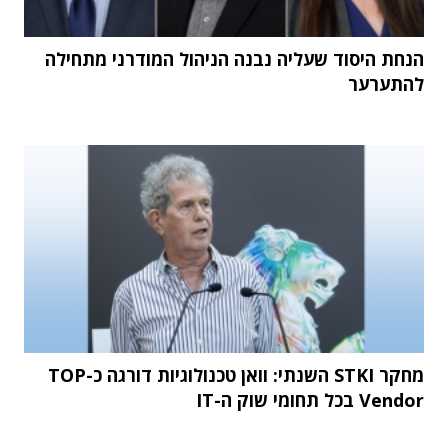
הנחת היסוד שעליה נבנה הניהול המודרני מתחילה
להתערער
מחקר STKI השנתי: וואן טכנולוגיות דורגה כ-TOP
Vendor בכל תחומי שוק ה-IT