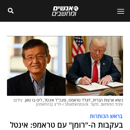
נשיא ארצות הברית, דונלד טראמפ, ומנכ"ל אינטל, ליפ-בו טאן.
צילום:
עיבוד ממוחשב. מקור: Shutterstock ו-יח"צ (בהתאמה)
בראש הכותרות
בעקבות ה-"רומן" עם טראמפ: אינטל