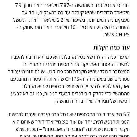
דווח כי אינטל כבר השתמשה ב-7.87 מיליארד דולר מתוך 7.9
מיליארד הדולרים שהיא קיבלה עד כה כמענקים, ויחד עם
מענקים מוקדמים יותר, בשיעור של 2.2 מיליארד דולר, הממשל
האמריקני השקיע באינטל 10.1 מיליארד דולר מאז שחוק ה-
CHIPS אושר.
עוד כמה הקלות
יש עוד כמה הקלות שאינטל מקבלת: היא כבר לא חייבת להעביר
למשרד המסחר האמריקני אחוז מסוים מתזרים המזומנים
המצטבר הכולל שהיא מקבלת מכל פרויקט, ויש גם תזרימי עבודה
מסוימים שנובעים מחוק ה-CHIPS שהיא תהיה פטורה מהם. עם
זאת, היא לא יכולה עדיין להשתמש בכספים שהיא מקבלת
מהממשל כדי לחלק דיבידנדים לבעלי המניות, כמו גם לא לבצע
רכישה של מניותיה שלה בחזרה מהשוק.
5.7 מיליארד דולר מהכספים שאינטל כבר קיבלה יועברו לרכישת
המניות הממשלתית, יחד עם עוד 3.2 מיליארד דולר שאותם היא
תקבל מתוכנית שמכונה "המובלת המאובטחת" – תוכנית שלפי
ממשל טראמפ נועדה לחזק את הביטחון הלאומי של ארצות