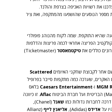
נו את רשויות האכיפה בצרפת והולנד.
יים. KLM סירבה לחשוף את מספר הנוסעים שהושפעו מהמתקפה, ואת ציר
ShinyHun הודיעה שהיא התוקפת. שמה לקוח מהנוהג פופולרי
 קולקטיב הפריצה אחראי לכמה פריצות והדלפות
ונים כוללים את
טיקטמאסטר
(Ticketmaster)
שם אחר לקבוצת שחקני האיומים
Scattered
ם האקרים, שערכה כמה מתקפות סייבר בפרופיל
MGM R
ו-
Caesars Entertainment
בלאס
Aflac
. זו כיוונה
שאנל
(Chanel),
אדידס
(Adidas),
אליאנץ לייף
(Allianz