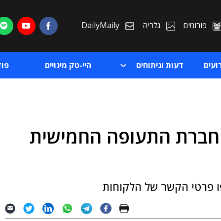
פורומים
גלריה
DailyMaily
ועים
דעות וניתוחים
היי-טק מינויים
פו
נכבדים: KLM היא חברת התעופה החמישית
ת
ת
ו פרטי הקשר של הלקוחות