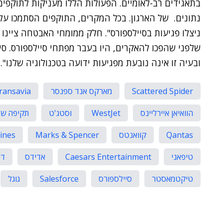
בתאגידים רב-לאומיים. הפעולות הללו מעניקות לתוקפים
נתונים. של הארגון. בכל המקרים, התוקפים הסתמכו על
ניצלו פגיעות בסיילספורס". חלק ממומחי האבטחה ציינו 
שלפני שהפכו להאקרים, היו בעבר מפתחי סיילספורס. ס
ובעיה זו אינה נובעת מפגיעות ידועה בטכנולוגיה שלנו".
Scattered Spider
מארקס אנד ספנסר
ransavia
הוואיאן איירליינס
WestJet
וסטג'ט
תקיפה של
Qantas
קוואנטס
Marks & Spencer
lines
טיפאני
Caesars Entertainment
אדידס
די
טיקטמאסטר
סיילספורס
Salesforce
גוגל