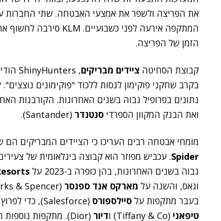
את הפריצה ולשפר את אמצעי האבטחה. שתי החברות עדכ
המתקפה אירעה לפני כשבוע
הזמן של הפריצה.
קבוצת הסחיטה
ציידים מבריקים
, ters
בקרב שחקני פוקימון לנסות ללכוד "פוקימונים נוצצים".
נתונים בפרופיל גבוה בשנים האחרונות. הקורבנות האחר
ואת הבנק המקוון הספרדי
סנטנדר
(Santander).
מומחי אבטחה רבים העריכו כי הציידים המבריקים הם 
Spider
. עכביש מפוזר הוא קבוצה בינלאומית של צעירי
גבוה בשנים האחרונות, בהן כופרה ב-2023 על
esorts
וגאס, והשנה על
מארקס אנד ספנסר
(Marks & Spencer) הבריטית ועל חברת הביטוח
בעבר מתקפות על
סיילספורס
(Salesforce), כדי לפרוץ דרכה לחברות גדולות כמו
טיפאני
(Tiffany & Co) ו
דיור
(Dior). מתקפות נוספות היו על