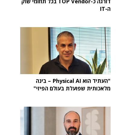
דורגה כ-TOP Vendor בכל תחומי שוק
ה-IT
"העתיד הוא Physical AI – בינה
מלאכותית שפועלת בעולם הפיזי"