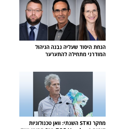
הנחת היסוד שעליה נבנה הניהול
המודרני מתחילה להתערער
מחקר STKI השנתי: וואן טכנולוגיות