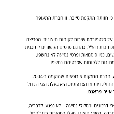
י חוותה מתקפת סייבר. זו חברת התעופה
 פלטפורמת שירות לקוחות חיצונית. הפריצה
כתובות דוא"ל, כמו גם פרטים הקשורים לתוכנית
ות שנתונים רגישים, כמו סיסמאות ופרטי נסיעה לא נחשפו,
המכוונות ללקוחות שפרטיהם נחשפו.
, חברת החזקות אירופאית שהוקמה ב-2004
Transavia) ו-KLM ההולנדיות וזו הצרפתית. היא בעלת הצי הגדול
אייר-פראנס
.
 מספרי דרכונים ומסלולי נסיעה – לא נפגע. לדבריה,
וליות שלה לא נפגעו, וצוותי ה-IT של החברה, בסיוע חיצוני, פעלו במהירות כדי להכיל