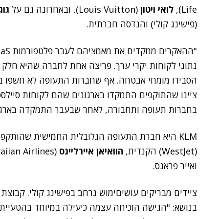
Life),
לואי ויטון
(Louis Vuitton), ובאחרונה גם על
גוג
(פישינג קולי) והנדסה חברתית.
נתוני לקוחות יקרי ערך. פריצה אחת לחברה שהיא חלק
הסבירו מומחי אבטחה. אף שחברות התעופה לא חשפו בא
ציינו שהתוקפים התמקדו בארגונים שהם לקוחות סיילס
בחברות תעופה ותחבורה, לאחר שבעבר התמקדה בארגונ
KLM היא חברת התעופה הגלובלית החמישית שהותקפה ונפרצה בסייבר מאז אמצע יוני:
(WestJet) הקנדית,
הוואיאן איירליינס
(Hawaiian Airlines) מארה"ב,
ואייר פראנס.
ציידים מבריקים עושיםימוש נרחב בפישינג קולי. קבוצת 
בנושא: "הגישה הוכיחה עצמה כיעילה במיוחד בהטעיית ע