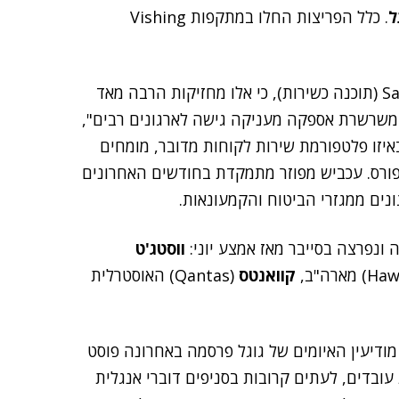
ל
. כלל הפריצות החלו במתקפות Vishing
"ההאקרים ממקדים את מאמציהם לעבר פלטפורמות SaaS (תוכנה כשירות), כי אלו מחזיקות הרבה מאד
 משרשרת אספקה מעניקה גישה לארגונים רבים",
יזו פלטפורמת שירות לקוחות מדובר, מומחים
פורס. עכביש מפוזר מתמקדת בחודשים האחרונים
ים ממגזרי הביטוח והקמעונאות.
ווסטג'ט
קוואנטס
(Qantas) האוסטרלית
מודיעין האיומים של גוגל פרסמה באחרונה פוסט
ובדים, לעתים קרובות בסניפים דוברי אנגלית