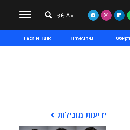
דקאסט
גאדג'Time
Tech N Talk
וכן פרסומי
תוכן פרסומי
וכן פרסומי
ידיעות מובילות