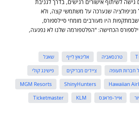
 גישה לשיתוף אישורים רגישים, בדרך לגניבת
 מניפולציה שנערכה על משתמשי קצה, ולא
שבמתקפות היו מעורבים מומחי סיילספורס,
יילספורס הכחישה: "הפלטפורמה שלנו לא נפגעה,
T
טרנסאביה
אלינאץ לייף
שאנל
 חברות תעופה
ציידים מבריקים
פישינג קולי
MGM Resorts
ShinyHunters
Hawaiian Air
ור
אייר-פראנס
KLM
Ticketmaster