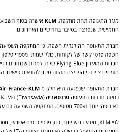
מגזר התעופה תחת מתקפה:
KLM
אישרה בסוף השבוע כ
החמישית שנפרצה בסייבר בחודשיים האחרונים.
חברת התעופה ההולנדית חשפה, כי המתקפה השפיעה על
חשפה פרטי קשר של לקוחות, כולל שמות, מספרי טלפון ו
חברות המועדון Flying Blue שלה. למר
מומחים ציינו כי הפריצה מהווה סיכון להונאות פישינג 
חברת התעופה שנפגעה היא חלק מ-
Air-France-KLM
כמיזוג חברות התעופה
טרנסאביה
(
באירופה: יותר מ-700 מטוסים. המתקפה השפיעה גם על
לפי KLM, מידע רגיש יותר, כגון פרטי כרטיס אשראי,
המערכות התפע