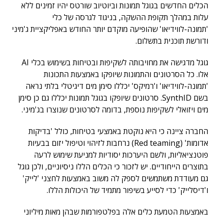
הכלים החדשים בגוגל תמונות וביוטיוב שורטס יהיו זמינים ללא
עלות במהלך תקופת ההשקה, בניגוד לגרסה של כלי
'תמונה-לווידיאו' שהופיעה מוקדם יותר החודש באפליקציית ג'מיני
ודורשת תוכנית בתשלום.
גוגל מדגישה את מחויבותה לשקיפות ובטיחות בשימוש בכלי AI
אלו. כל הסרטונים והתמונות שיופקו באמצעות התכונות
'תמונה-לווידיאו' ו'רמיקס' יכללו סימן מים דיגיטלי בלתי נראה
בשם SynthID. סרטונים שיופקו בגוגל תמונות יכללו גם כן סימן
מים ויזואלי לשקיפות נוספת, בדומה לסרטונים שנוצרו בג'מיני.
החברה ציינה כי היא נוקטת באמצעי בטיחות, כולל 'בדיקות
אדומות' (Red teaming) נרחבות לזיהוי וטיפול יזום בבעיות
פוטנציאליות, ולשם היערכות יסודיות למניעת שימוש לרעה
בתוצרים הייחודיים. יש לזכור כי הכלים הללו ניסיוניים, ולכן גוגל
גם מעודדת משתמשים לספק לה משוב באמצעות לחצני 'לייק'
ו'דיסלייק' כדי לסייע בשיפור מתמיד של היכולות הללו.
באמצעות הטמעת כלים אלה בפלטפורמות שבהן מאות מיליוני