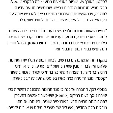
לסרטון באורך שש שניות באמצעות מנוע יצירה הנקרא Veo 2.
הכלי מציע סגנונות מוגדרים מראש, שמוסיפים תנועה עדינה
לתמונה, או מאפשרים למערכת להחליט כיצד להנפיש אותה על
דעת עצמה, ובכך להציע פרשנויות שונות לתוצר שתקבלו.
"דמיינו שאותה תמונת סלפי מושלם עם חברים מלפני כמה שנים
קמה לפתע לחיים עם תנועות עדינות, או תמונה יקרה של הוריכם
כילדים מחייכת אליכם בחזרה", הסביר
ג'וש סאסון
, מנהל חוויית
המשתמש בגוגל תמונות ובגוגל וואן.
במקרה זה המשתמשים נדרשים לבחור תמונה מגלריית התמונות
שלהם ואז לבחור מבין שתי הנחיות: "תנועות עדינות" או "אני
מרגיש בר מזל". התוצאה המתקבל בהחלט יכולה לזכות בתיאור
"קסם", וגוגל הדגימה כמה כאלו בפוסט שהעלתה לבלוג שלה.
בנוסף לכך, החברה עדכנה כי גוגל תמונות מתכוננת להשקת כלי
יצירה נוסף בשם רמיקס (Remix) שיאפשר לאנשים להעניק
לתמונותיהם מראה חדש בפורמטים שונים, ביניהם: אנימה,
מודלים תלת-ממדיים, פאנלים של ספרי קומיקס או איורים ידניים.