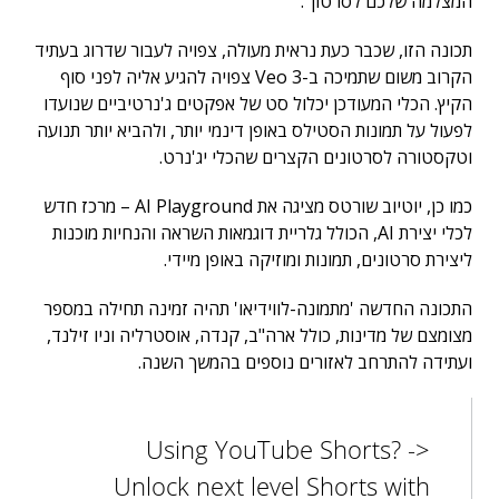
המצלמה שלכם לסרטון".
תכונה הזו, שכבר כעת נראית מעולה, צפויה לעבור שדרוג בעתיד
הקרוב משום שתמיכה ב-Veo 3 צפויה להגיע אליה לפני סוף
הקיץ. הכלי המעודכן יכלול סט של אפקטים ג'נרטיביים שנועדו
לפעול על תמונות הסטילס באופן דינמי יותר, ולהביא יותר תנועה
וטקסטורה לסרטונים הקצרים שהכלי יג'נרט.
כמו כן, יוטיוב שורטס מציגה את AI Playground – מרכז חדש
לכלי יצירת AI, הכולל גלריית דוגמאות השראה והנחיות מוכנות
ליצירת סרטונים, תמונות ומוזיקה באופן מיידי.
התכונה החדשה 'מתמונה-לווידיאו' תהיה זמינה תחילה במספר
מצומצם של מדינות, כולל ארה"ב, קנדה, אוסטרליה וניו זילנד,
ועתידה להתרחב לאזורים נוספים בהמשך השנה.
Using YouTube Shorts? ->
Unlock next level Shorts with