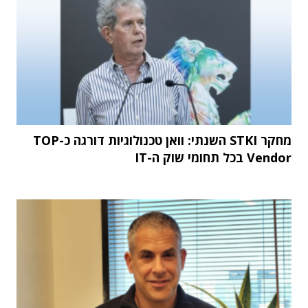
מחקר STKI השנתי: וואן טכנולוגיות דורגה כ-TOP
Vendor בכל תחומי שוק ה-IT