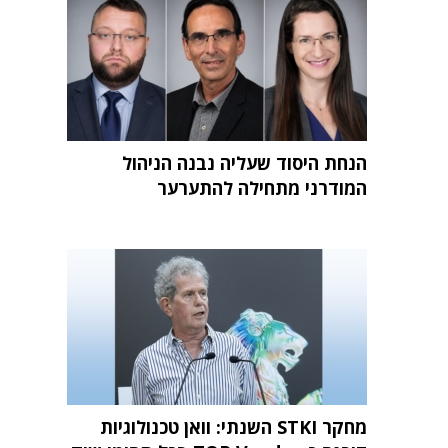
הנחת היסוד שעליה נבנה הניהול
המודרני מתחילה להתערער
מחקר STKI השנתי: וואן טכנולוגיות