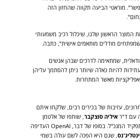
פשר". מוראטי הביעה תקווה שהחזון הזה
ום".
 המוצר הראשון שלנו, שיכלול רכיב משמעותי
שמפתחים מודלים מותאמים אישית", כתבה.
ת מולטי-מודאלית, שמתאימה לדרכים שבהן אנשים
תידות להיות כאלה שיותר ניתן להסתמך עליהן
 אפליקציות מאשר המתחרות.
אחרונים, עזיבות של בכירים רבים, שלקחו איתם
ה עם ד"ר
איליה סוצקבר
, שותפו של אלטמן
להקמת החברה, שנאלץ לעזוב לאחר שתמך בהדחתו מתפקיד המנכ"ל. בסופו של דבר, OpenAI העדיפה
נטליג'נס
, שגם היא הפכה לשם עולה בשמי