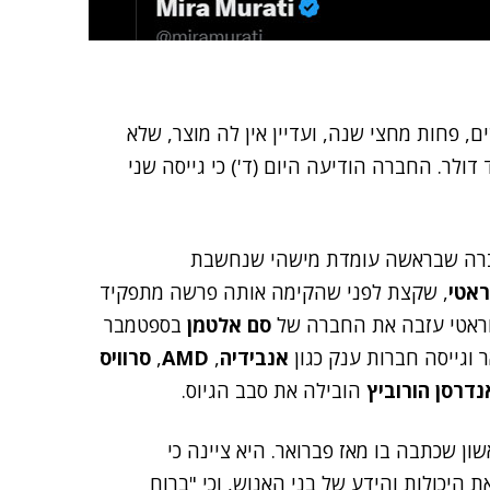
, פחות מחצי שנה, ועדיין אין לה מוצר, שלא
. למרות זאת, היא כבר שווה 12 מיליארד דולר. החברה הודיעה היום (ד') כי גייסה שני
ברה שבראשה עומדת מישהי שנחשבת
ראטי
, שקצת לפני שהקימה אותה פרשה מתפקיד
וראטי עזבה את החברה של
סם אלטמן
בספטמבר
אנבידיה
,
AMD
,
סרוויס
נדרסן הורוביץ
הובילה את סבב הגיוס.
ן שכתבה בו מאז פברואר. היא ציינה כי
היכולות והידע של בני האנוש, וכי "ברוח