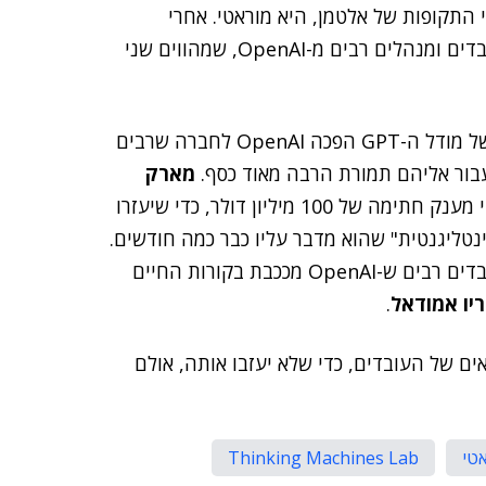
ן שתי התקופות של אלטמן, היא מוראטי. אחרי
שהקימה את Thinking Machines, היא גייסה אליה עובדים ומנהלים רבים מ-OpenAI, שמהווים שני
בגלל ההצלחה שלה עם ChatGPT והגרסאות השונות של מודל ה-GPT הפכה OpenAI לחברה שרבים
עבור אליהם תמורת הרבה מאוד כסף.
מארק
הציע לכמה מהם סכומים נכבדים מאוד, עד כדי מענק חתימה של 100 מיליון דולר, כדי שיעזרו
נטליגנטית" שהוא מדבר עליו כבר כמה חודשים.
חברה נוספת של בכיר לשעבר ב-OpenAI, שמעסיקה עובדים רבים ש-OpenAI מככבת בקורות החיים
יו אמודאל
.
תנאים של העובדים, כדי שלא יעזבו אותה, אולם
אטי
Thinking Machines Lab