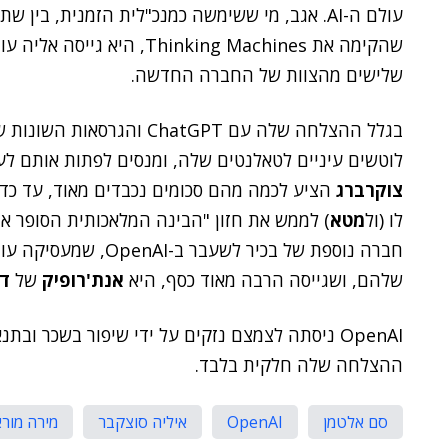
עולם ה-AI. אגב, מי ששימשה כמנכ"לית הזמנית, בי
שלישים מהצוות של החברה החדשה.
לוטשים עיניים לטאלנטים שלה, ומנסים לפתות אותם ל
צוקרברג
לו (ול
מטא
) לממש את חזון "הבינה המלאכותית הסופר אי
שלהם, ושגייסה הרבה מאוד כסף, היא
אנת'רופיק
של
דר
OpenAI ניסתה לצמצם נזקים על ידי שיפור בשכר וב
ההצלחה שלה חלקית בלבד.
סם אלטמן
OpenAI
איליה סוצקבר
מירה מור