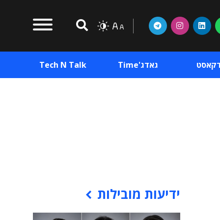
דקאסט
גאדג'Time
Tech N Talk
וכן פרסומי
תוכן פרסומי
וכן פרסומי
ידיעות מובילות