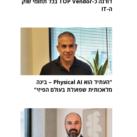
דורגה כ-TOP Vendor בכל תחומי שוק
ה-IT
"העתיד הוא Physical AI – בינה
מלאכותית שפועלת בעולם הפיזי"