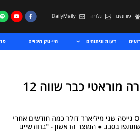
פורומים
גלריה
DailyMaily
ועים
דעות וניתוחים
היי-טק מינויים
פו
הסטארט-אפ החדש של מירה מוראטי כבר שווה 12
ת
ת
חברת ה-AI של מי שהייתה ה-CTO של OpenAI גייסה שני מיליארד דולר כמה חודשים אחרי
ה ● חברות ענק כמו אנבידיה ו-AMD השתתפו בסבב ● המוצר הראשון - "בחודשיים