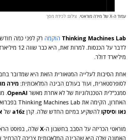
עמוד ה-X של מירה מוראטי.
צילום: לכידת מסך
Thinking Machines Lab
הוקמה
רק לפני כמה חודשים
לדבר על הכנסות
מיליארד דולר.
אחת הסיבות לעלייה המטאורית הזאת היא שמדובר בח
לסופרסטארית, ועוד בעולם הבינה המלאכותית:
מירה מו
סמנכ"לית הטכנולוגיות של לא אחרת מאשר
OpenAI
. מ
האחרון, הקימה את Thinking Machines Lab בפברואר וגייסה חברות ענק כגון
נאו
ו
סיסקו
להשקיע במיזם החדש שלה. קרן
a16z
של
א
מוראטי הכריזה על הסבב בחשבון ה-
X
שלה, בפוסט הראשו
האמונה שלה היא שהבינה המלאכותית צריכה להרחיב את 