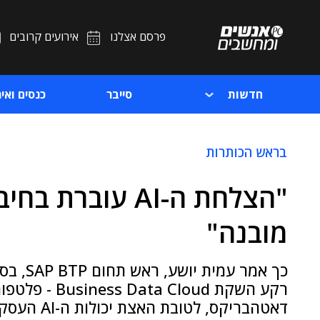
פרסם אצלנו
אירועים קרובים
חדשות
סייבר
כנסים ואיר
בראש הכותרות
"הצלחת ה-AI עוב
מובנה"
כך אמר 
רקע השקת oud
דאטהבריקס, לטובת האצת יכולות ה-AI העסקי