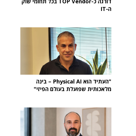
דורגה כ-TOP Vendor בכל תחומי שוק
ה-IT
"העתיד הוא Physical AI – בינה
מלאכותית שפועלת בעולם הפיזי"