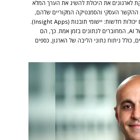
ת לארגונים את היכולת להשיג את הערך המלא
הנתונים שומרים על ההקשר העסקי והסמנטיקה המקוריים שלהם,
בלא תהליכים יקרים של שליפת הנתונים. אנו מציעים גם יכולות חדשות: יישומי תובנות (Insight Apps).
אלה עושים שימוש בפתרונות לניהול נתונים ובמודלים של AI, המחוברים לנתונים בזמן אמת. כך, הם
, כולל ניתוח נתוני הליבה של הארגון, כספים