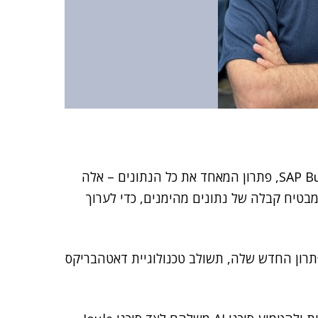
ענקית ה-IT הכריזה באחרונה על SAP Business Data Cloud, פתרון המאחד את כל הנתונים – אלה
בטיח קבלה של נתונים מהימנים, כדי לערוך
פתרון החדש שלה, תשולב טכנולוגיית דאטהבריקס