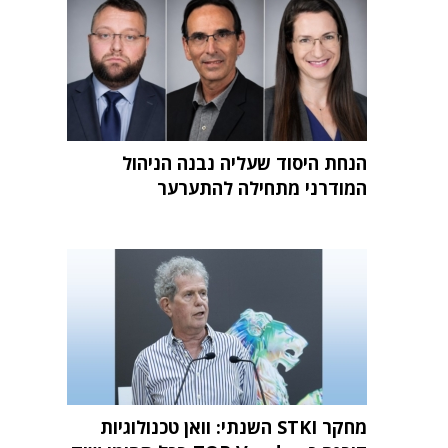
הנחת היסוד שעליה נבנה הניהול
המודרני מתחילה להתערער
מחקר STKI השנתי: וואן טכנולוגיות