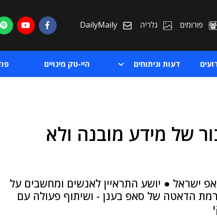
פורומים
גלריה
DailyMaily
ועים
דעות וניתוחים
היי-טק מינויים
פו
רת בחיבור של מידע מובנה ולא
ת
ת
עמית יושע, ראש תחום SAP BTP, בסאפ ישראל ● יושע התראיין לאנשים ומחשבים על
Business Data Cl - פלטפורמת הדאטה של סאפ בענן - ושיתוף פעולה עם