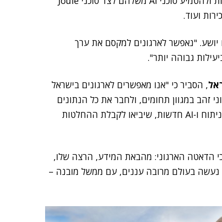
סאפ הכריזה גם על יכולת חדשה לפיה לקוחות יוכלו לבנות ולהטמיע סוכני AI משלהם לצד סוכני Joule
רות ועוד.
 יושע. "נאפשר לארגונים למקסם את ערך
ילות גבוהה יותר".
אל
, הסביר כי "אנו מאפשרים לארגונים בישראל
 זהב במגוון תחומים, ולחבר את כל הנתונים
הללו תחת פלטפורמה אחת. ככה, הם יוכלו לקבל יכולות ניתוח ו-AI חדשות, שיביאו לקבלת ההחלטות
כי הדאטה הארגוני: מהבאת המידע, הרצה שלו,
זה נעשה בעולם מרובה עננים, עם ממשל מובנה –