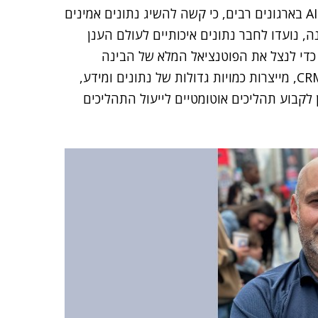
יושע ציין כי "עם זאת, קשה ליישם ולממש את הערך של AI בארגונים רבים, כי קשה להשיג נתונים אמינים
, נועדו לחבר נתונים איכותיים לעולם הענן
וחדת, כדי לנצל את הפוטנציאל המלא של הבינה
המלאכותית. מערכות המידע הארגוניות, וביניהן ERP ו-CRM, מייצרות כמויות גדולות של נתונים ומידע,
יתן לייצר ממנו תובנות, ובאמצעות GenAI ניתן לקבוע תהליכים אוטומטיים לייעול התהליכים