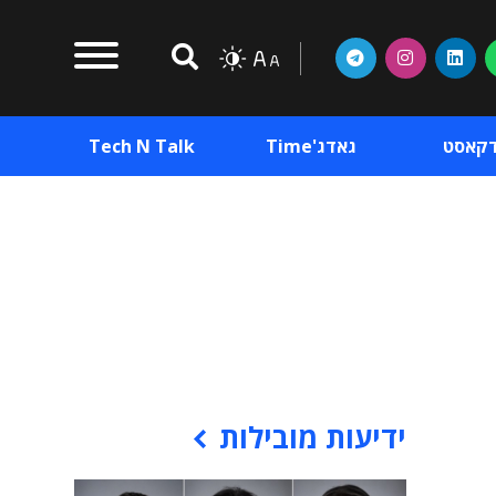
דקאסט
גאדג'Time
Tech N Talk
וכן פרסומי
תוכן פרסומי
וכן פרסומי
ידיעות מובילות