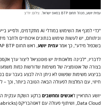
עמית יושע, מנהל תחום BTP בסאפ ישראל.
צילום: יח"צ
"כדי למנף את השימוש במודלי AI מ
וניתוחם, יש לעשות שימוש בנתונים איכותיים ולחבר מידע
בשכפול מידע", כך אמר
עמית יושע
, ראש תחום SAP BTP, ב
לדבריו, "לבינה מלאכותית יש פוטנציאל ליצור ערך אקספו
בצורה של אוטומציה של משימות שדורשות כמות משמעותי
בביצוע משימות שפשוט לא ניתן היה לבצע בעבר עם בני 
חיזוי, עם המלצות לפעולה הבאה הטובה ביותר, וכך – ל
יושע התראיין ל
אנשים ומחשבים
Data Cloud, ושיתוף פעולה עם דאטהבריקס (Databricks), לטובת האצת יכולות ה-AI העסקי.