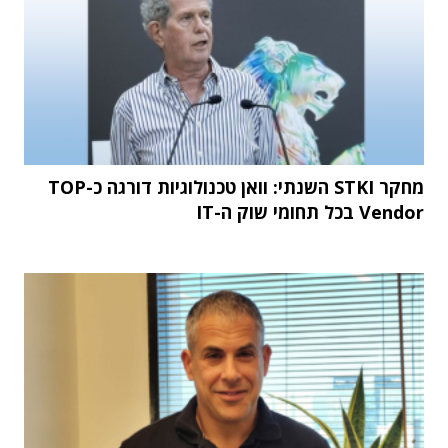
מחקר STKI השנתי: וואן טכנולוגיות דורגה כ-TOP
Vendor בכל תחומי שוק ה-IT