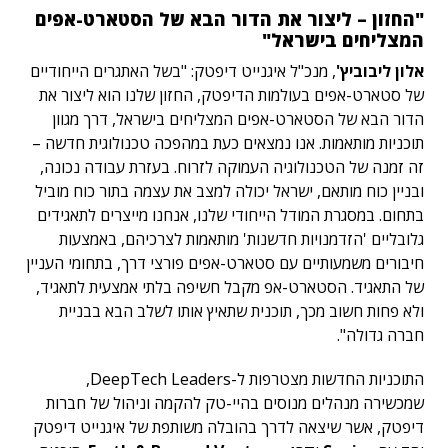
"החזון – ליצור את הדור הבא של הסטארט-אפים
המצליחים בישראל"
אלון ליבוביץ'
, מנכ"ל איגנייט דיפטק: "בשל האתגרים הייחודיים
של סטארט-אפים בעולמות הדיפטק, החזון שלנו הוא ליצור את
הדור הבא של הסטארט-אפים המצליחים בישראל, דרך מגוון
תוכניות מותאמות. אנו נמצאים כעת במהפכה טכנולוגית חדשה –
זה זמנה של הטכנולוגיה העמוקה לזרוח. בעזרת עבודה נכונה,
ובניין כוח מותאם, ישראל יכולה למצב את עצמה בתור כוח מוביל
בתחום. במסגרת המודל הייחודי שלנו, אנחנו מייצרים לתאגידים
גלובליים 'הזדמנויות חדשנות' מותאמות לצרכיהם, באמצעות
חיבורים משמעותיים עם סטארט-אפים פורצי דרך, בתחומי העניין
של התאגיד. הסטארט-אפ מקבל חשיפה בלתי אמצעית לתאגיד,
ולא פחות חשוב מכך, תוכנית שתאיץ אותו לשלב הבא בבניית
חברה גדולה".
התוכניות החדשות מצטרפות ל-DeepTech Leaders,
שמכשירה מנהלים מנוסים בהיי-טק להקמה וניהול של חברות
דיפטק, אשר שיצאה לדרך בהובלה משותפת של איגנייט דיפטק