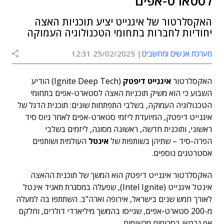
לסטארט-אפים
האקסלרטור של איגנייט יציע תוכניות האצה
יחודיות לחברות בתחומי הטכנולוגיה העמוקה
מערכת אנשים ומחשבים
25/02/2025 12:31
האקסלרטור
איגנייט דיפטק
(Ignite Deep Tech) הודיע
השבוע כי הוא משיק תוכניות האצה לסטארט-אפים בתחומי
הטכנולוגיה העמוקה, בשלבי התפתחות שונים: תוכנית הדגל של
איגנייט דיפטק, המיועדת ליזמי סטארט-אפים לאחר גיוס סיד
ראשוני, ותוכנית חדשה, ראשונה מסוגה, ליזמים בשלבי
הפרה-סיד – שתיהן בשותפות של
אינטל
העולמית ושותפים
אסטרטגים נוספים.
האקסלרטור איגנייט דיפטק הוא המשך של תוכנית ההאצה
אינטל איגנייט (Intel Ignite), שפעלה במסגרת תאגיד אינטל
לאורך חמש שנים בישראל, אירופה וארה"ב. השתתפו בה למעלה
מ-200 סטארט-אפים, שגייסו בהמשך מיליארדי דולרים, וחלקם
אף נרכשו בסכומים מרשימים.