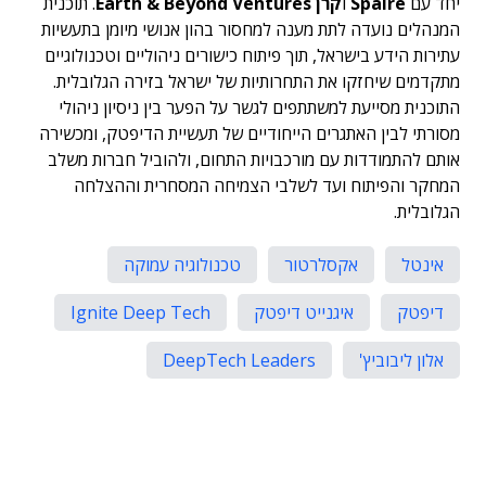
יחד עם
Spaire
ו
קרן Earth & Beyond Ventures
. תוכנית
המנהלים נועדה לתת מענה למחסור בהון אנושי מיומן בתעשיות
עתירות הידע בישראל, תוך פיתוח כישורים ניהוליים וטכנולוגיים
מתקדמים שיחזקו את התחרותיות של ישראל בזירה הגלובלית.
התוכנית מסייעת למשתתפים לגשר על הפער בין ניסיון ניהולי
מסורתי לבין האתגרים הייחודיים של תעשיית הדיפטק, ומכשירה
אותם להתמודדות עם מורכבויות התחום, ולהוביל חברות משלב
המחקר והפיתוח ועד לשלבי הצמיחה המסחרית וההצלחה
הגלובלית.
אינטל
אקסלרטור
טכנולוגיה עמוקה
דיפטק
איגנייט דיפטק
Ignite Deep Tech
אלון ליבוביץ'
DeepTech Leaders