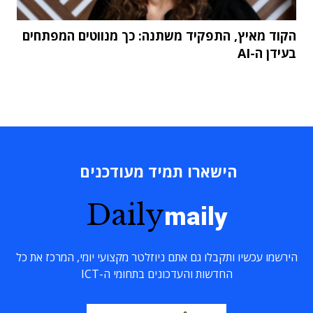
הקוד מאיץ, התפקיד משתנה: כך מנווטים המפתחים
בעידן ה-AI
הישארו תמיד מעודכנים
Daily
maily
הירשמו עכשיו ותקבלו גם אתם ניוזלטר מקצועי יומי, המרכז את כל
החדשות והעדכונים בתחומי ה-ICT