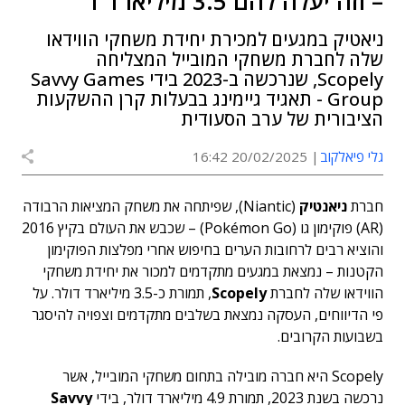
– וזה יעלה להם 3.5 מיליארד ד'
ניאטיק במגעים למכירת יחידת משחקי הווידאו
שלה לחברת משחקי המובייל המצליחה
Scopely, שנרכשה ב-2023 בידי Savvy Games
Group - תאגיד גיימינג בבעלות קרן ההשקעות
הציבורית של ערב הסעודית
גלי פיאלקוב
20/02/2025 16:42
חברת
ניאנטיק
(Niantic), שפיתחה את משחק המציאות הרבודה
(AR) פוקימון גו (
Pokémon Go
) – שכבש את העולם בקיץ 2016
והוציא רבים לרחובות הערים בחיפוש אחרי מפלצות הפוקימון
הקטנות – נמצאת במגעים מתקדמים למכור את יחידת משחקי
הווידאו שלה לחברת
Scopely
, תמורת כ-3.5 מיליארד דולר. על
פי הדיווחים, העסקה נמצאת בשלבים מתקדמים וצפויה להיסגר
בשבועות הקרובים.
Scopely היא חברה מובילה בתחום משחקי המובייל, אשר
נרכשה בשנת 2023, תמורת 4.9 מיליארד דולר, בידי
Savvy