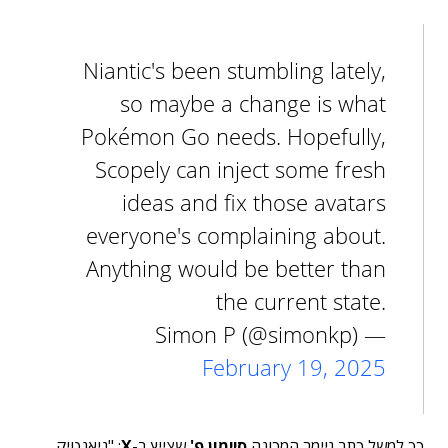
Niantic's been stumbling lately,
so maybe a change is what
Pokémon Go needs. Hopefully,
Scopely can inject some fresh
ideas and fix those avatars
everyone's complaining about.
Anything would be better than
the current state.
— Simon P (@simonkp)
February 19, 2025
כך למשל כתב גיימר המכונה
סיימון פ'
שצייץ ב-
X
: "ניאנטיק