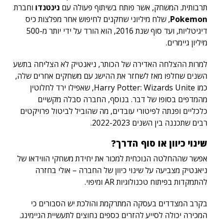
תרבותית. המשחק, אשר פותח בשיתוף פעולה עם
נינטנדו
וחברת
Pokemon
, שלח מיליוני שחקנים לחיפוש אחר מפלצות כיס
דיגיטליות, ועד סוף שנת 2016, הוא הורד על ידי יותר מ-500
מיליון גיימרים.
למרות ההצלחה האדירה של הכותר, ניאנטיק לא הצליחה בתשע
השנים שחלפו מאז לשחזר את ההישג עם משחקים אחרים שלה,
כמו Harry Potter: Wizards Unite, שאפילו ירד לחלוטין
מהמדפים בסופו של דבר. בנוסף, החברה סבלה מקשיים
כלכליים ופנתה לפיטורי עובדים, מה שהוביל לביטול פרויקטים
רבים שתכננה בין השנים 2022-2023.
שינוי כיוון או סוף הדרך?
אפשר שההחלטה הנוכחית למכור את יחידת משחקי הווידאו של
ניאנטיק מצביעה על שינוי כיוון של החברה – אולי בחזרה
להתמקדות בפיתוח טכנולוגיות AR ומיפוי.
בקרב המצדדים בעסקה המתרקמת והולכת יש הסבורים כי
המכירה יכולה לסייע להזרים כספים נחוצים לתעשיית הגיימינג.