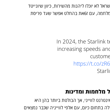
אל לא יוכלו ליהנות מהשירות, כיוון שיונייטד
טרם החזירה את פעילותה בישראל, אותה עצרה עקב המלחמה, עם ז6את בהחלט אפשר שעד פריסת
In 2024, the Starlink
increasing speeds an
custome
https://t.co/z
על מלחמות ומדינות
נטרנט לווייני, אך הבולטת ביותר בהן היא
בילה בתחום כיום, עם אלפי לווייניה שכבר נמצאים