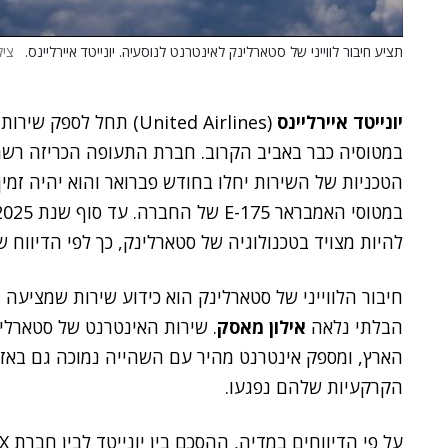
תציע חיבור לווייני של סטארלינק לאינטרנט לנוסעיה. יונייטד איירליינס.
צילו
יונייטד איירליינס
(United Airlines)
במטוסי האמבראר E-175 של החברה.
להיות מצויד בטכנולוגיה של סטארלינק, כך לפי הדיווח
חיבור הלווייני של סטארלינק הוא כידוע שירות שמציעה
הבלתי נלאה
אילון מאסק
. שירות האינטרנט של סטארלינק
הארץ, ומספק אינטרנט מהיר עם השהייה נמוכה גם באז
הקרקעיות שלהם נפגעו.