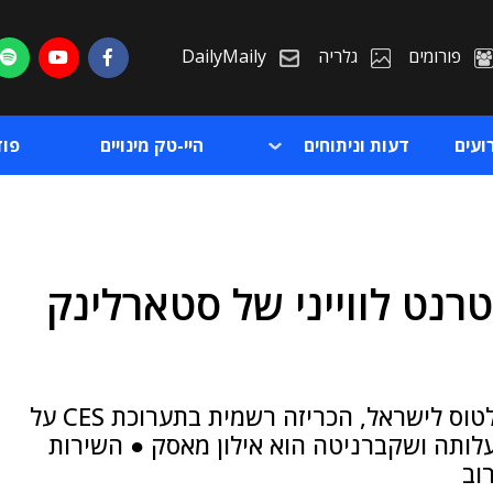
פורומים
גלריה
DailyMaily
ועים
דעות וניתוחים
היי-טק מינויים
פו
נטרנט לווייני של סטארלינק
ת
ת
חברת התעופה האמריקנית, אשר טרם חזרה לטוס לישראל, הכריזה רשמית בתערוכת CES על
S - שהלוויינים בבעלותה ושקברניטה הוא אילון מאסק ● השירות
וב