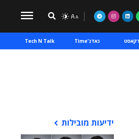
דקאסט
גאדג'Time
Tech N Talk
וכן פרסומי
תוכן פרסומי
וכן פרסומי
ידיעות מובילות