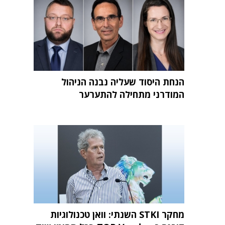
הנחת היסוד שעליה נבנה הניהול
המודרני מתחילה להתערער
מחקר STKI השנתי: וואן טכנולוגיות