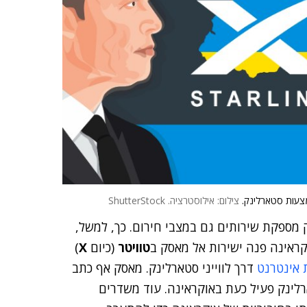
מצעות סטארלינק.
צילום: אילוסטרציה. ShutterStock
ק מספקת שירותים גם במצבי חירום. כך, למשל,
ראינה פנה ישירות אל מאסק ב
טוויטר
(כיום
X
)
 אינטרנט
דרך לווייני סטארלינק. מאסק אף כתב
לינק פעיל כעת באוקראינה. עוד משדרים