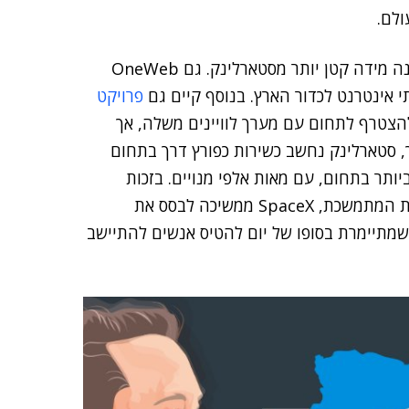
לם.
היא חברה נוספת הפועלת בתחום, אם כי בקנה מידה קטן יותר מסטארלינק. גם OneWeb
פרויקט
הצטרף לתחום עם מערך לוויינים משלה, אך
, סטארלינק נחשב כשירות כפורץ דרך בתחום
יותר בתחום, עם מאות אלפי מנויים. בזכות
טכנולוגיית הלוויינים המתקדמת שלה והפריסה הגלובלית המתמשכת, SpaceX ממשיכה לבסס את
מתיימרת בסופו של יום להטיס אנשים להתיישב