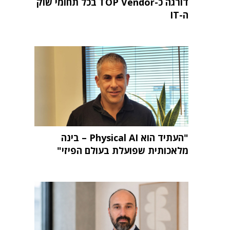
דורגה כ-TOP Vendor בכל תחומי שוק
ה-IT
"העתיד הוא Physical AI – בינה
מלאכותית שפועלת בעולם הפיזי"