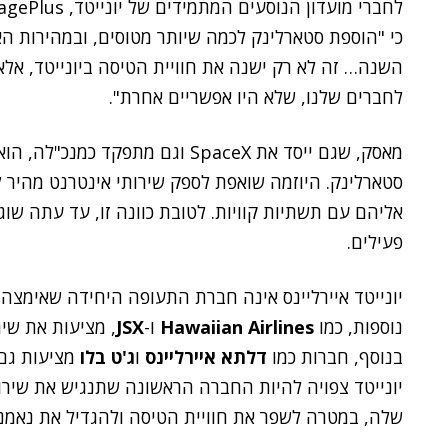
לחברי מועדון הנוסעים המתמידים של יונייטד, MileagePlus. מנכ"ל מועדון הלקוחות,
כי "הוספת סטארלינק לכמה שיותר מטוסים, ובמהירות ה
השנה… זה לא רק ישנה את חוויית הטיסה ביונייטד, אלא
לחברים שלנו, שלא היו אפשריים אחרת".
מאסק, שגם ייסד את SpaceX וגם מתפק
סטארלינק. היוזמה שואפת לספק שירותי אינטרנט מהיר ל
פעילים.
יונייטד איירליינס אינה חברת התעופה היחידה שאימצה 
נוספות, כמו
Hawaiian Airlines
ו-
JSX
בנוסף, חברות כמו
דלתא איירליינס
ו
ג'ט בלו
מציעות גם 
יונייטד צפויה להיות החברה הראשונה שתנגיש את שירו
שלה, במטרה לשפר את חוויית הטיסה ולהגדיל את נאמנ