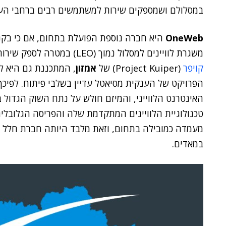
במסלולם ושמספקים שירות למשתמשים רבים ברחבי העו
OneWeb
משגרת לוויינים למסלול נמוך (LEO) במטרה לספק שירותי אינטרנט לכדור הארץ. בנוסף קיים גם
קויפר
(Project Kuiper) של
אמזון
, המתכננת גם היא ל
הפרויקט של הענקית מסיאטל עדיין בשלבי פיתוח.
לפיכך
האינטרנט הלווייני, והמיזם חולש על נתח השוק הגדול ב
מעמדה כמובילה בתחום, וזאת מלבד היותה חברת חלל ש
במאדים.