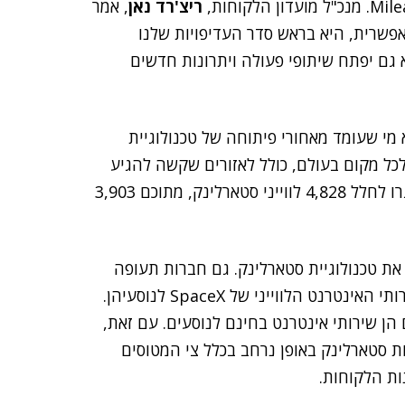
ריצ'רד נאן
, אמר
אפשרית, היא בראש סדר העדיפויות שלנו
 גם יפתח שיתופי פעולה ויתרונות חדשים
ד כמנכ"לה, הוא מי שעומד מאחורי פיתוחה של טכנולוגיית
כל מקום בעולם, כולל לאזורים שקשה להגיע
אליהם עם תשתיות קוויות. לטובת כוונה זו, עד עתה שוגרו לחלל 4,828 לווייני סטארלינק, מתוכם 3,903
את טכנולוגיית סטארלינק. גם חברות תעופה
, מציעות את שירותי האינטרנט הלווייני של SpaceX לנוסעיהן.
הן שירותי אינטרנט בחינם לנוסעים. עם זאת,
ת סטארלינק באופן נרחב בכלל צי המטוסים
ות הלקוחות.