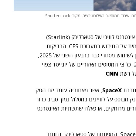
ם: עיבוד ממוחשב כאילוסטרציה. מקור: Shutterstock
תחל לספק שירות אינטרנט לוויני של סטארלינק (Starlink)
במטוסיה כבר באביב הקרוב. חברת התעופה הכריזה רשמית על החידוש בתערוכת CES. הבדיקות
הטכניות של השירות יחלו בחודש פברואר והוא יהיה זמין לשימוש מסחרי כבר ברבעון השני של 2025,
עד סוף שנת 2025, כל צי המטוסים האזוריים של יונייטד צפוי
 של רשת
CNN
.
 חברת
SpaceX
, אשר מאחוריה עומד יזם הטק
 מבוסס על לוויינים במסלול נמוך סביב כדור
ורים מרוחקים, או כאלה שתשתיות האינטרנט
על פי הדיווחים במדיה, ההסכם בין יונייטד לבין חברת SpaceX, המפתחת של סטארלינק, נחתם