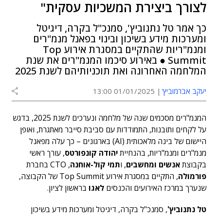
לצורך ביצירת המשכיות עסקית"
כך אמר טל נתנוביץ', סמנכ"ל בקרה, דיגיטל
ומערכות מידע בשיכון ובינוי בפאנל מנמ"רים
ומנמ"ריות שהתקיים במסגרת אירוע Top
Summit ● באירוע סיכמו המנמ"רים את שנת
המלחמה האחרונה ואת תוכניותיהם לשנת 2025
יעקב אברמוביץ'
01/01/2025 13:00
המנמ"רים מסכמים שנה של מלחמה ונערכים לשנת 2025, בדגש
על לקחים ותובנות, התמודדות עם סביבת סייבר מאתגרת, ואופן
היישום של בינה מלאכותית (AI) בארגונים – כך עלה מפאנל
מנמ"רים ומנמ"ריות, בהנחיית
יהודה קונפורטס
, עורך ראשי
בקבוצת
אנשים ומחשבים
, ו
תמי קול-אוחנה
, CTO בחברת
פורמולה
, התקיים במסגרת אירוע Top Summit של הקבוצה,
שנערך במרכז האירועים והכנסים
לאגו
בראשון לציון.
טל נתנוביץ'
, סמנכ"ל בקרה, דיגיטל ומערכות מידע בשיכון