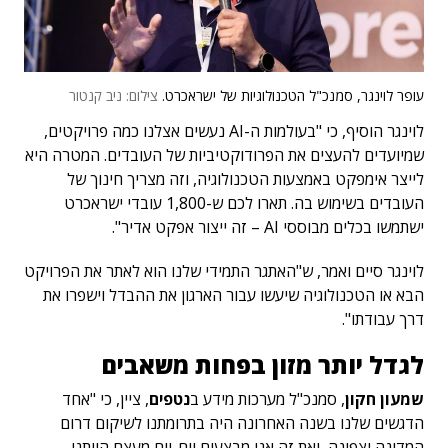
עופר לוינגר, סמנכ"ל הטכנולוגיות של ישראכרט.
צילום: ניב קנטור
לוינגר הוסיף, כי "בעולמות ה-AI נעשים אצלנו כמה פרויקטים,
שמיועדים להעצים את הפרודוקטיביות של העובדים. המטרה היא
לייצר אימפקט באמצעות הטכנולוגיה, וזה מצריך חינוך של
העובדים בשימוש בה. תארו לכם ש-1,800 עובדי ישראכרט
ישתמשו בכלים מבוססי AI – זה ייצור אפקט אדיר".
לוינגר סיים ואמר, ש"האתגר התמידי שלנו הוא לאתר את הפרויקט
הבא או הטכנולוגיה שיעשו עבור הארגון את ההבדל וישפרו את
דרך עבודתו".
לגדל יותר מזון בפחות משאבים
שמעון חקון
, סמנכ"ל מערכות מידע ב
נטפים
, ציין, כי "אחד
הדגשים שלנו בשנה האחרונה היה בתרומתנו לשיקום דרום
המדינה וצפונה, ואת זה אנו מבצעים יום-יום מעצם היותנו