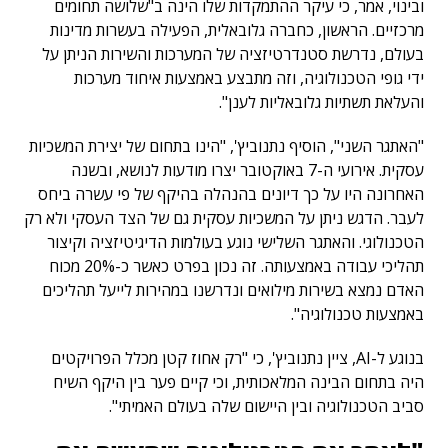
ובינוי, אמר, כי עיקר ההתמקדות שלו הינה ב"שלושה תחומים
מרכזיים. הראשון, כחברה גלובאלית, הפעילה בעשרות מדינות
בעולם, נדרשת סטנדרטיזציה של המערכות והשירות הניתן על
ידי גופי הטכנולוגיה, וזה מתבצע באמצעות איחוד מערכות
והעלאת תשתיות גלובאליות לענן".
"האתגר השני", הוסיף נתנוביץ', "הינו בתחום של יצירת המשכיות
עסקית. אירועי ה-7 באוקטובר יצרו מודעות לנושא, ובשנה
האחרונה היו על כך דיונים בהנהלה בהיקף של פי עשרה ביחס
לעבר. הדגש ניתן על המשכיות עסקית גם של הצד העסקי ולא רק
הטכנולוגי. והאתגר השלישי נוגע בעולמות הדיגיטיזציה וקיצור
תהליכי עבודה באמצעותה. זה נכון בפרט כאשר כ-20% מכוח
האדם נמצא בשירות מילואים ונדרשנו במהירות לייעל תהליכים
באמצעות טכנולוגיה".
בנוגע ל-AI, ציין נתנוביץ', כי "רק אחוז קטן מכלל הפרויקטים
היה בתחום הבינה המלאכותית, וכי קיים פער בין היקף השיח
סביב הטכנולוגיה ובין היישום שלה בעולם האמיתי".