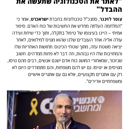
"לאתר את הטכנולוגיה שתעשה את
ההבדל"
עופר לוינגר
, סמנכ"ל טכנולוגיות בחברת
ישראכרט
, אמר כי
"המלחמה העלתה מחדש את החשיבות של כוח האדם. סיפור
אמיתי – היינו בעיצומו של טיפול בתקלה, ותוך כדי שיחת ועידה
עולה אליה אחד העובדים שלנו שהוא מגויס למילואים, לאחר
יציאה משטח עזה, מתוך שטחי הכינוס. תחושות האחריות שלו
והמחויבות שלו היו גבוהות, וזה דבר לא פחות ממדהים. חשוב
שנזכור, שמאחורי המושג כוח אדם ישנם אנשים, רבים מהם גויסו,
מגויסים או יגויסו. גם יש להם משפחות, והם מתמודדים היום לא
רק עם אתגרים מקצועיים, אלא גם עם אתגרים אישיים
ומשפחתיים אדירים".