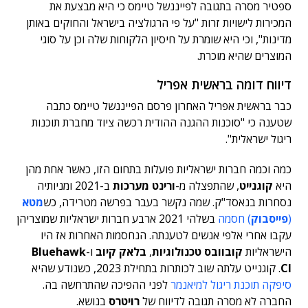
ספטיר מסרה בתגובה לפייננשל טיימס כי היא מבצעת את
המכירות לישויות זרות "על פי הרגולציה בישראל והחוקים באותן
מדינות", וכי היא שומרת על חיסיון הלקוחות שלה וכן על סוגי
המוצרים שהיא מוכרת.
דיווח דומה בראשית אפריל
כבר בראשית אפריל האחרון פרסם הפייננשל טיימס כתבה
שטענה כי "סוכנות ההגנה ההודית רכשה ציוד מחברת תוכנות
ריגול ישראלית".
כמה וכמה חברות ישראליות פועלות בתחום הזו, כאשר אחת מהן
היא
קוגנייט
, שהתפצלה מ-
ורינט מערכות
ב-2021 ומניותיה
נסחרות בנאסד"ק.
שמה נקשר בעבר בפרשה מטרידה, כש
מטא
(
פייסבוק
) חסמה
בשלהי 2021 ארבע חברות ישראליות שמוצריהן
עקבו אחרי אלפי אנשים לטענתה. הנחסמות האחרות אז היו
הישראליות
קובוובס טכנולוגיות
,
בלאק קיוב
ו-
Bluehawk
CI
. קוגנייט עלתה שוב לכותרות
בתחילת 2023, כשנודע שהיא
סיפקה תוכנת ריגול למיאנמר
לפני ההפיכה שהתרחשה בה.
החברה לא מסרה תגובה לדיווח של
רויטרס
בנושא.