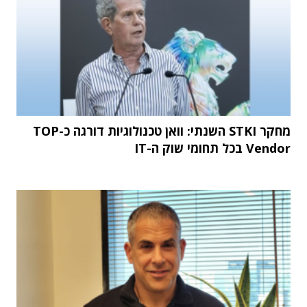
מחקר STKI השנתי: וואן טכנולוגיות דורגה כ-TOP
Vendor בכל תחומי שוק ה-IT