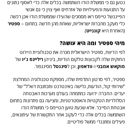
נטען גם כי ממשלת הודו השתמשה בכלים אלה כדי לאסוף נתונים
על התנועות והפעילויות של אזרחים ואף צוין כי גם אנשי
הפייננשל טיימס ראו מסמכים שהעידו שממשלת הודו אכן רכשה
כלי מעקב מחברות ישראליות, שאחת מהן חדשה בתחום –
ספטיר
(האחרת היא
קוגנייט
).
מיהי ספטיר ומה היא עושה?
לפי הדיווח,
ספטיר
הישראלית מכרה את טכנולוגיית היירוט
החוקית שלה לקבוצות טלקום הודיות, ביניהן
ריליינס ג'יו
של
מוקאש אמבני
ו-
וודאפון
, וכן ל
סינגטל
מסינגפור.
ספטיר, לפי סרטון התדמית שלה, מספקת טכנולוגיה המחלצת
"שירותי קול, הודעות, גלישה באינטרנט ותכתובת דוא"ל" של
יעדים. החברה ידועה כמתמחה בעולם מערכות האבטחה
הסלולריות הטקטיות והאסטרטגיות, ומציעה גם פתרונות בתחום
אבטחת הסייבר. אלא שכעת טוען הטיימס כי ממשלת הודו
השתמשה בכלים אלה כדי לעקוב אחר התקשורת של עיתונאים,
פעילים ומתנגדי ממשל פוליטיים.