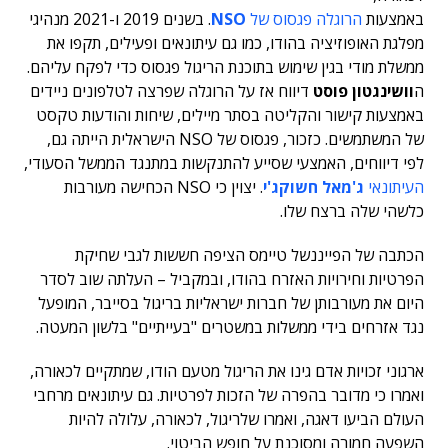
באמצעות
הרוגלה פגסוס של
NSO
. בשנים 2019 ו-2021 מנהיגי
מפלגת האופוזיציה בהודו, כמו גם עיתונאים ופעילים, תקפו את
ממשלת מודי בגין שימוש בתוכנת הריגול פגסוס כדי לפקח עליהם.
ה
וושינגטון פוסט
דיווח אז על הרוגלה שפרצה לטלפונים ניידים
באמצעות קישור והקליטה בסתר מיילים, שיחות והודעות טקסט
של המשתמשים. כזכור, פגסוס של NSO הישראלית הייתה גם,
לפי דיווחים,
האמצעי שסייע להתנקשות במתנגד הממשל הסעודי,
העיתונאי
ג'מאל חשוקג'י
. יצוין כי NSO הכחישה מעורבות
כלשהי שלה ברצח שלו.
הכתבה של הפייננשל טיימס הציפה חששות לגבי שחיקת
הפרטיות וחירויות האזרח בהודו, ובמקביל – העלתה שוב לסדר
היום את מעורבותן של חברות ישראליות בריגול בסייבר, המופעל
נגד אזרחים בידי ממשלות במשטרים "בעייתיים" בלשון המעטה.
ארגוני זכויות אדם גינו את הריגול מטעם הודו, שמתקיים לכאורה,
ואמרו כי מדובר בהפרה של הזכות לפרטיות. גם עיתונאים מרחבי
העולם הביעו דאגה, ואמרו שלריגול, לכאורה, עלולה להיות
השפעה חמורה ומסוכנת על חופש הביטוי.