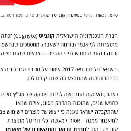
סייעה, לכאורה, לריגול במיאנמר. קוגנייט הישראלית.
צילום: עיבוד ממוחשב 
חברת הטכנולוגיה הישראלית
קוגנייט
מתוצרתה למיאנמר (בורמה לשעבר). ממסמכים שנחשפו 
זכתה בהזמנה חודש לפני ההפיכה הצבאית שהתרחשה במיאנ
בישראל חל כבר מאז 2017 איסור על מכי
בני הרוהינגה שהתבצע בה שנה קודם לכן.
כאמור, העסקה התרחשה למרות פסיקה של
בג"ץ
מלפני
כחמש שנים, שתוכנה המדויק מסווג, אולם שמאז
שהתקבלה ישראל טענה כי ייצוא של מוצרים לשימוש צבא
למיאנמר ממנה – אסור. למעשה, כלי הריגול מתוצרת
קוגנייט נמכר ל
חברת הדואר והתקשורת של מיאנמר