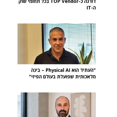
דורגה כ-TOP Vendor בכל תחומי שוק
ה-IT
"העתיד הוא Physical AI – בינה
מלאכותית שפועלת בעולם הפיזי"