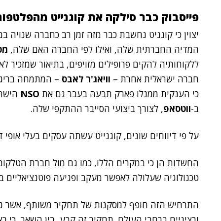
פייסבוק כבר סילקה את קוגנייט מהפלטפו
יצוין כי קוגניט נחשבת כבר מזה זמן רב כחברה שנויה ב
המדיה החברתית שלה, ואילו לפי החברה האם שלה,
מט
ללקוחותיה להקים פרופילים מזויפים, בתיאור שמזכיר ל
חברה ישראלית אחרת –
וויאג'ר לאבס
כי הענקית ממנלו פארק תבעה בעבר גם את
NSO
הישרא
ב-
ווטסאפ
, לצורך ביצועי הסייבר ההתקפי שלה.
על פי דיווחים שונים, קוגנייט עשתה עסקים בעלי אופי ד
החשדות הן כי במקרים הללו, כמו גם מול חברת הטלקום
טכנולוגיה שעלולה לאפשר מעקב ופגיעה פוטנציאליים בע
ורציניים ברחבי העולם. תחקיר זה קבע, בין השאר, כי