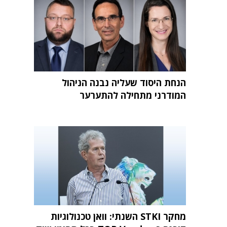
הנחת היסוד שעליה נבנה הניהול
המודרני מתחילה להתערער
מחקר STKI השנתי: וואן טכנולוגיות