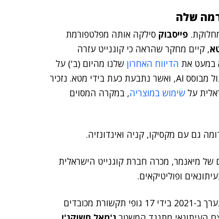
רמה שלה
מחלוקת.
פייסבוק
סילקה אותה מפלטפורמת
א
, קיים מחקר שהראה כי קוגנייט עזרה
א במעט את
הדיווח האחרון
שלנו מהיום (ב') על
– המתמחה בריגול מבוסס AI, ואשר נתבעת כעת בידי מטא. נזכיר
לית על
שימוש במוצריה
, במקרה המסוים
ומה גם עם מקסיקו, קניה ואינדונזיה.
 של מיאנמר, מכרה חברת קוגנייט הישראלית
יתונאים ופוליטיקאים.
התרחיש הזה חופף למסקנות של תחקיר משותף, אשר נערך ב-2021 בידי 17 גופי תקשורת מכובדים
 רצח העיתונאי מתנגד המשטר
ג'מאל חשוקג'י
,