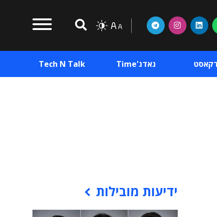
דקאסט
גאדג'Time
Tech N Talk
וכן פרסומי
תוכן פרסומי
וכן פרסומי
ידיעות מובילות