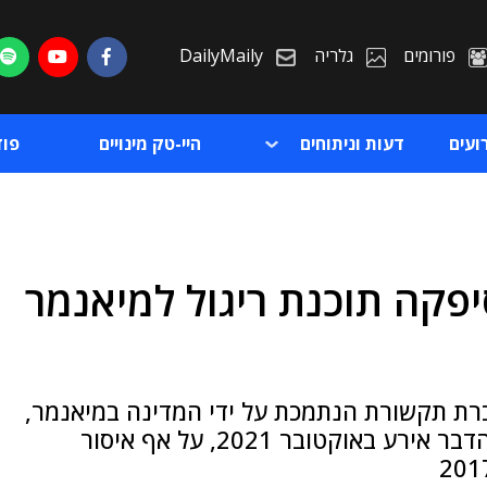
פורומים
גלריה
DailyMaily
ועים
דעות וניתוחים
היי-טק מינויים
פו
סיפקה תוכנת ריגול למיאנמר
ת
ת
ברת תקשורת הנתמכת על ידי המדינה במיאנמר,
כך לפי מסמכים שנצפו ונותחו בידי רויטרס ● הדבר אירע באוקטובר 2021, על אף איסור