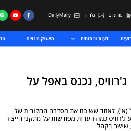
פורומים
גלריה
DailyMaily
ועים
דעות וניתוחים
היי-טק מינויים
פו
ג'רוויס, נכנס באפל על
ת
ת
 (א'), לאחר ששיבח את הסדרה המקורית של
לוס, The Morning Show, השמיע ג'רוויס כמה הערות מפורשות על מתקני הייצור
, שישב בקהל