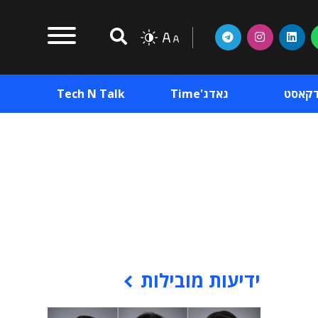
דקאסט
גאדג'Time
Tech N Talk
וכן פרסומי
תוכן פרסומי
וכן פרסומי
ידיעות מובילות