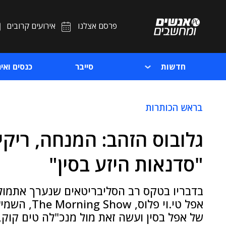
פרסם אצלנו
אירועים קרובים
חדשות
סייבר
כנסים ואיר
בראש הכותרות
גלובוס הזהב: המנחה, ריקי 
"סדנאות היזע בסין"
בדבריו בטקס רב הסליבריטאים שנערך אתמול
אפל טי.וי פ
של אפל בסין ועשה זאת מול מנכ"לה טים קוק