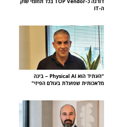
דורגה כ-TOP Vendor בכל תחומי שוק
ה-IT
"העתיד הוא Physical AI – בינה
מלאכותית שפועלת בעולם הפיזי"