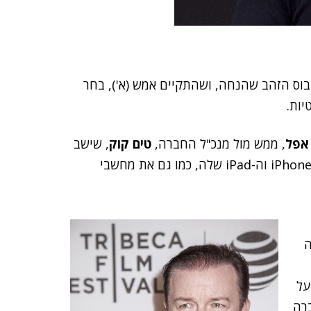
בוס הזהב שהנחה, ושהתקיים אמש (א'), בחר
יות.
אפל
,
ממש מול מנכ"ל החברה,
טים קוק
, שישב
בקהל, על כך שהענקית בהובלתו מייצרת את מכשירי ה-iPhone וה-iPad שלה, כמו גם את מחשבי
ה
על
ברה