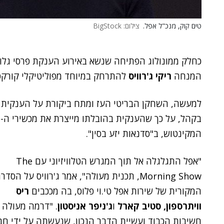
טים קוק, מנכ"ל אפל.
צילום: BigStock
כחלק ממונולוג הפתיחה שנשא באירוע הענקת פרסי גלו
המנחה
ריקי ג'רוויס
להתרחק במיוחד מפוליטיקלי קורקט
למעשה, השחקן הבריטי העז ומתח ביקורת על הענקית
המקינטוש, ב"סדנאות יזע בסין".
"אפל התגלגלה אל תוך המגרש הטלוויזיוני עם The
Morning Show, תכנית מעולה", אמר ג'רוויס על הסדר
המקורית של שירות אפל טי.וי פלוס, בה מככבים
ריס
וויתרספון, סטיב קארל
ו
ג'ניפר אניסטון
. "דרמה מעולה 
חשיבות הכבוד ועשיית הדבר הנכון, שנעשתה על ידי ח