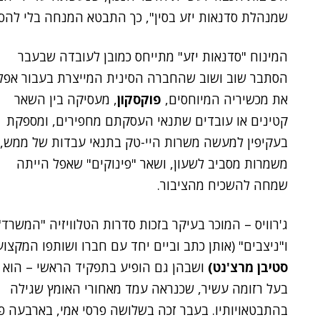
שמנהלת סדנאות יזע בסין", כך התבטא המנחה בלי להסס
המינוח "סדנאות יזע" מתייחס כמובן לעובדה שבעבר
הסתבר שוב ושוב שהחברה הסינית המייצרת בעבור אפל
את מכשיריה המיוחסים,
פוקסקון
, מעסיקה בין השאר
קטינים או עובדים שתנאי העסקתם מחפירים, ומספקת
בעקיפין למעשה משרות היי-טק בתנאי עבדות של ממש,
משמרות מסביב לשעון, ושאר "פינוקים" שאפל הייתה
שמחה להשכיח מהציבור.
ג'רוויס – המוכר בעיקר בזכות סדרות הטלוויזיה "המשרד"
ו"ניצבים" (אותן כתב וביים יחד עם חברו ושותפו המקצוע
סטיבן מרצ'נט)
ושבהן גם הופיע בתפקיד הראשי – הוא
בעל רזומה עשיר, שכנראה עמד מאחורי האומץ שגילה
בהתבטאויותיו. בעבר זכה בשלושה פרסי אמי, בארבעה פר