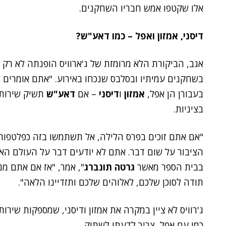
אלו שקטפו אמש חבריו השחקנים.
דיסני, אמזון ואפל – כמו דאע"ש?
אגב, הביקורת הלא מרומזת של ג'ארוויס הופנתה לא רק
בשחקנים עמיתיו ובסלבס שנכחו באירוע. "אתם אומרים
בעבורן הן אפל,
אמזון
ו
דיסני
– אם
דאע"ש
תשיק שירות 
בציניות.
"אם אתם זוכים בפרס הלילה, אל תשתמשו בזה כפלטפורמה
הציבור על שום דבר. אתם לא יודעים דבר על העולם האמי
בבית הספר מאשר
גרטה תונברג
", אמר, "אז אם אתם מנ
תודה לסוכן שלכם, לאלוהים שלכם ותזדיינו הלאה".
ג'רוויס לא ציין במקרה את אמזון ודיסני, שמספקות שיר
כמו עם אפל, צריך לדעתו לשתוק.