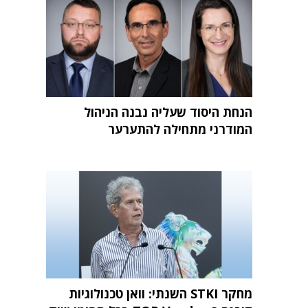
הנחת היסוד שעליה נבנה הניהול
המודרני מתחילה להתערער
מחקר STKI השנתי: וואן טכנולוגיות