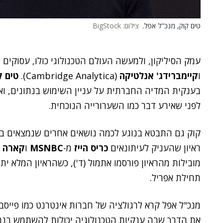
טים קוק, מנכ"ל אפל.
צילום: BigStock
עמק הסיליקון, ולמעשה העולם הטכנולוגי כולו, עסוקים 
ו
קיימברידג' אנלטיקה
(Cambridge Analytica).
טים ק
בענקית המדיה החברתית על עניין השימוש בנתונים, ו
לפני שאירע דבר כמו השערורייה הנוכחית.
קוק גם התבטא בנוגע לכמה נושאים אחרים שנמצאים בלב
ראיון שהעניק לעיתונאים
כריס הייז
מ-
MSNBC
ו
קארה ס
מובילות מהראיון פורסמו אתמול (ד'), כשהראיון המלא ית
תחילת אפריל.
מנכ"ל אפל קרא לרגולציה של חברות אינטרנט כמו פייסבו
את הדרך שבה ענקיות הטכנולוגיה יכולות להשתמש בנת