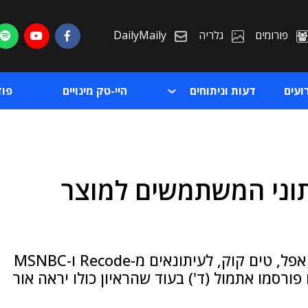
פורומים
גלריה
DailyMaily
ועים
דעות וניתוחים
היי-טק מינויים
פו
נתוני המשתמשים למוצר
ת
ת
הדברים נאמרו במסגרת ראיון שהעניק מנכ"ל אפל, טים קוק, לעיתונאים מ-Recode ו-MSNBC
 פורסמו אתמול (ד') בעוד שהראיון כולו יראה אור