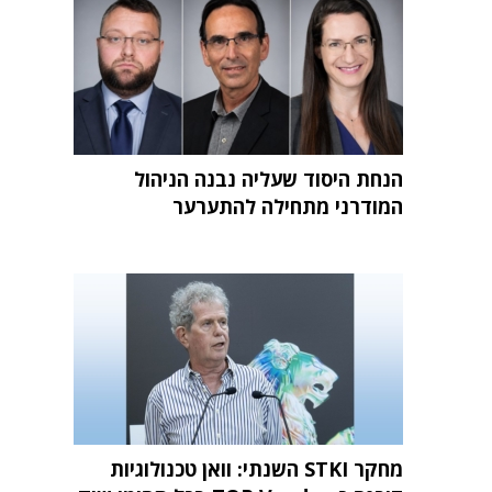
הנחת היסוד שעליה נבנה הניהול
המודרני מתחילה להתערער
מחקר STKI השנתי: וואן טכנולוגיות