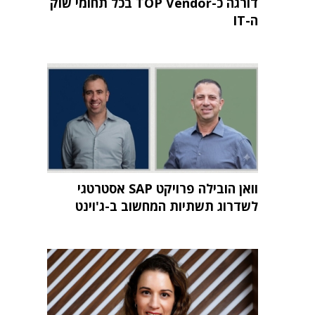
דורגה כ-TOP Vendor בכל תחומי שוק
ה-IT
וואן הובילה פרויקט SAP אסטרטגי
לשדרוג תשתיות המחשוב ב-ג'וינט