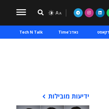
דקאסט
גאדג'Time
Tech N Talk
וכן פרסומי
תוכן פרסומי
וכן פרסומי
ידיעות מובילות