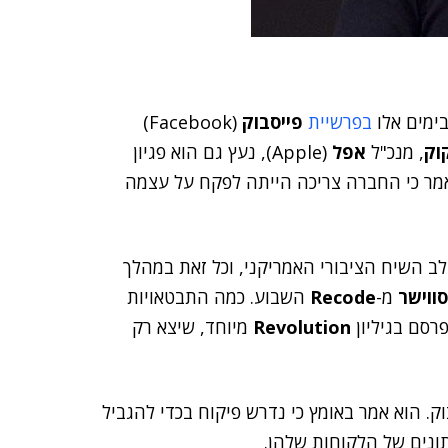
בימים אלו
בפרשיית
פייסבוק
(Facebook)
וק
, מנכ"ל
אפל
(Apple), נעץ גם הוא פגיון
אמר כי החברה צריכה הייתה לפקח על עצמה
 השיח הציבורי האמריקני, וכל זאת במהלך
ווישר
מ-
Recode
השבוע. כמה התבטאויות
פרסם בגיליון
Revolution
מיוחד, שיצא רק
ק. הוא אמר באומץ כי נדרש פיקוח בכדי להגביל
ונים של הלקוחות שלהן.