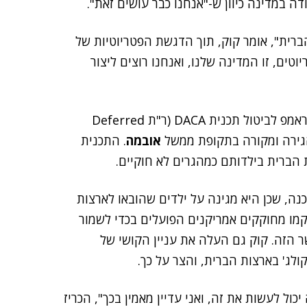
ה במדינה כיוון ש-"אנחנו כבר עושים זאת".
הברית", אומר קוק, תוך הדגשת הפטריוטיות של
טים, זו המדינה שלנו, ואנחנו רוצים ליצור
הייז גם שאל את קוק על הגירה ועל הכוונה של ממשל טראמפ לביטול תכנית DACA (ר"ת Deferred
אובמה
. התכנית
הברית בילדותם כמהגרים לא חוקיים.
ה, שכן היא מגינה על ילדים שהובאו לארצות
וב, כיוון שטרם קמו מחוקקים אמריקנים הפועלים בכדי לשמור
 הזה. קוק גם העלה את עניין הקושי של
לג' בארצות הברית, והצר על כך.
ול לעשות את זה, ואני עדיין מאמין בכך", הכריז