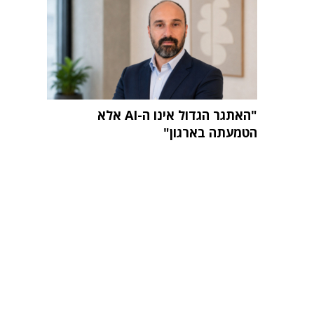
"האתגר הגדול אינו ה-AI אלא
הטמעתה בארגון"