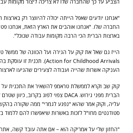
הצביע על כך שהחברה שלו לא צריכה ליצור מקומות עבוד
"אנחנו יודעים שאפל הייתה יכולה להיווצר רק בארצות 
החברה שלו. "אנחנו אוהבים את הארץ הזאת, אנחנו פטריו
בארצות הברית הכי הרבה מקומות עבודה שנוכל".
Action for Childhood Arrivals). תכנית זו עוסקת בהגירה ומקורה בתקופת ממשל
העניקה אשרות שהייה ועבודה לצעירים שהגיעו לארצות 
קוק שב וקרא לממשלת טראמפ להשאיר את התכנית על כנ
הברית מפני גירוש. DACA צפוי לפוג בקר
עליה, וקוק אמר שהוא "נפגע לגמרי" ממה שקורה בהקשר
סטודנטים מחו"ל לזכות באשרות שיאפשרו להם ללמוד בקו
"החזון שלי על אמריקה הוא – אם אתה עובד קשה, אתה יכ