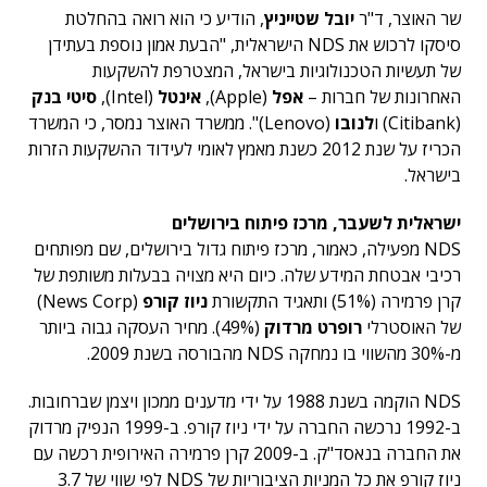
שר האוצר, ד"ר
יובל שטייניץ
, הודיע כי הוא רואה בהחלטת
סיסקו לרכוש את NDS הישראלית, "הבעת אמון נוספת בעתידן
של תעשיות הטכנולוגיות בישראל, המצטרפת להשקעות
האחרונות של חברות –
אפל
(Apple),
אינטל
(Intel),
סיטי בנק
(Citibank) ו
לנובו
(Lenovo)". ממשרד האוצר נמסר, כי המשרד
הכריז על שנת 2012 כשנת מאמץ לאומי לעידוד ההשקעות הזרות
בישראל.
ישראלית לשעבר, מרכז פיתוח בירושלים
NDS מפעילה, כאמור, מרכז פיתוח גדול בירושלים, שם מפותחים
רכיבי אבטחת המידע שלה. כיום היא מצויה בבעלות משותפת של
קרן פרמירה (51%) ותאגיד התקשורת
ניוז קורפ
(News Corp)
של האוסטרלי
רופרט מרדוק
(49%). מחיר העסקה גבוה ביותר
מ-30% מהשווי בו נמחקה NDS מהבורסה בשנת 2009.
NDS הוקמה בשנת 1988 על ידי מדענים ממכון ויצמן שברחובות.
ב-1992 נרכשה החברה על ידי ניוז קורפ. ב-1999 הנפיק מרדוק
את החברה בנאסד"ק. ב-2009 קרן פרמירה האירופית רכשה עם
ניוז קורפ את כל המניות הציבוריות של NDS לפי שווי של 3.7