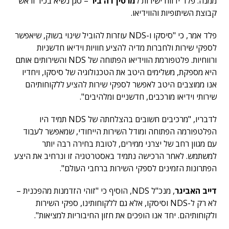
ממנה. פלד ידווח ישירות ל
מרטין דה ביר
– סגן נשיא בכיר וראש
קבוצת השיתופיות והווידיאו.
פלד אמר, כי "סיסקו ו-NDS עוזרות להוביל שינוי בשוק, שיאפשר
לספקי שירות ולחברות מדיה להציע חוויות וידיאו חדשניות
ורווחיות. פלטפורמת הווידיאו הפתוחה של NDS והשירותים אותם
היא מספקת, משלימים היטב את הטכנולוגיה של סיסקו, ויחדיו
אנו ממוצבים היטב לאפשר לספקי שירות להציע ללקוחותיהם
שירותי וידיאו מורכבים, חדשניים ומלהיבים".
לדבריו, "מרכיבים חשובים בהצלחתה של NDS תמיד היו
הפלטפורמה הפתוחה ומודל השירות הייחודי, שמאפשר לעבוד
עם מגוון רחב של יצרני ממירים, לטובת בחירה רבה יותר
למשתמש. לאחר הרכישה נתמיד באסטרטגיה זו ונרחיב את היצע
הפתרונות הזמינים לספקי השירות ברחבי העולם".
דייב האביגר
, מנכ"ל NDS, הוסיף כי "זוהי הזדמנות מהפכנית –
לא רק ל-NDS וסיסקו, אלא גם ללקוחותינו, ספקי השירות
ולקוחותיהם. יחד אנו הופכים את חזון החיבוריות למציאות".