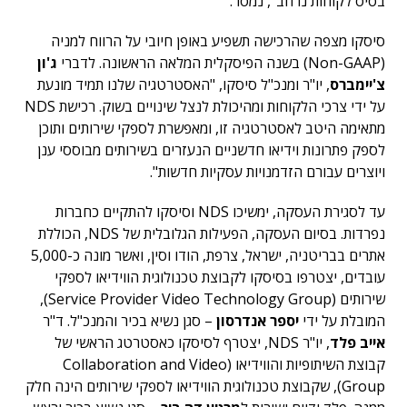
בסיס לקוחות נרחב", נמסר.
סיסקו מצפה שהרכישה תשפיע באופן חיובי על הרווח למניה
(Non-GAAP) בשנה הפיסקלית המלאה הראשונה. לדברי
ג'ון
צ'יימברס
, יו"ר ומנכ"ל סיסקו, "האסטרטגיה שלנו תמיד מונעת
על ידי צרכי הלקוחות ומהיכולת לנצל שינויים בשוק. רכישת NDS
מתאימה היטב לאסטרטגיה זו, ומאפשרת לספקי שירותים ותוכן
לספק פתרונות וידיאו חדשניים הנעזרים בשירותים מבוססי ענן
ויוצרים עבורם הזדמנויות עסקיות חדשות".
עד לסגירת העסקה, ימשיכו NDS וסיסקו להתקיים כחברות
נפרדות. בסיום העסקה, הפעילות הגלובלית של NDS, הכוללת
אתרים בבריטניה, ישראל, צרפת, הודו וסין, ואשר מונה כ-5,000
עובדים, יצטרפו בסיסקו לקבוצת טכנולוגית הווידיאו לספקי
שירותים (Service Provider Video Technology Group),
המובלת על ידי
יספר אנדרסון
– סגן נשיא בכיר והמנכ"ל. ד"ר
אייב פלד
, יו"ר NDS, יצטרף לסיסקו כאסטרטג הראשי של
קבוצת השיתופיות והווידיאו (Collaboration and Video
Group), שקבוצת טכנולוגית הווידיאו לספקי שירותים הינה חלק