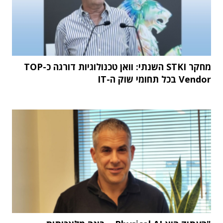
מחקר STKI השנתי: וואן טכנולוגיות דורגה כ-TOP
Vendor בכל תחומי שוק ה-IT