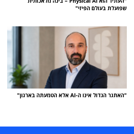
"העתיד הוא Physical AI – בינה מלאכותית
שפועלת בעולם הפיזי"
"האתגר הגדול אינו ה-AI אלא הטמעתה בארגון"