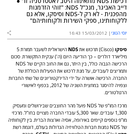
רכישת NDS מתאימה היטב לאסטרטגיה זו" ●
דייב האביגר, מנכ"ל NDS: "זוהי הזדמנות
מהפכנית - לא רק ל-NDS וסיסקו, אלא גם
ללקוחותינו, ספקי השירות ולקוחותיהם"
יוסי הטוני
15/03/2012 16:43
סיסקו
(Cisco) תרכוש את
NDS
הישראלית לשעבר תמורת 5
מיליארד דולרים – כך הודיעה היום (ה') ענקית התקשורת. סכום
הרכישה הגבוה כולל, בין היתר, גם את החוב הקיים של NDS
ותמריצים לעובדים, על מנת לרכוש את הפעילות הכוללת של
החברה. הרכישה אושרה על ידי הדירקטוריונים של שתי החברות
וצפויה להיסגר במחצית השניה של 2012, בכפוף לאישורי
הרגולטורים.
מרכז המו"פ של NDS פועל מהר החוצבים שבירושלים ומעסיק
1,300 עובדים. שאר 5,300 עובדי החברה מצויים בחו"ל. מרכזי
מו"פ נוספים קיימים באירופה, אסיה וארצות הברית. בין לקוחותיה
של NDS נמנות חברות הטלוויזיה הגדולות בעולם, דוגמת רשת