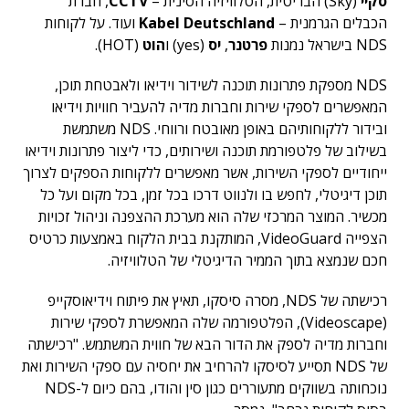
סקיי
(Sky) הבריטית, הטלוויזיה הסינית –
CCTV
, חברת
הכבלים הגרמנית –
Kabel Deutschland
ועוד. על לקוחות
NDS בישראל נמנות
פרטנר
,
יס
(yes) ו
הוט
(HOT).
NDS מספקת פתרונות תוכנה לשידור וידיאו ולאבטחת תוכן,
המאפשרים לספקי שירות וחברות מדיה להעביר חוויות וידיאו
ובידור ללקוחותיהם באופן מאובטח ורווחי. NDS משתמשת
בשילוב של פלטפורמת תוכנה ושירותים, כדי ליצור פתרונות וידיאו
ייחודיים לספקי השירות, אשר מאפשרים ללקוחות הספקים לצרוך
תוכן דיגיטלי, לחפש בו ולנווט דרכו בכל זמן, בכל מקום ועל כל
מכשיר. המוצר המרכזי שלה הוא מערכת ההצפנה וניהול זכויות
הצפייה VideoGuard, המותקנת בבית הלקוח באמצעות כרטיס
חכם שנמצא בתוך הממיר הדיגיטלי של הטלוויזיה.
רכישתה של NDS, מסרה סיסקו, תאיץ את פיתוח וידיאוסקייפ
(Videoscape), הפלטפורמה שלה המאפשרת לספקי שירות
וחברות מדיה לספק את הדור הבא של חווית המשתמש. "רכישתה
של NDS תסייע לסיסקו להרחיב את יחסיה עם ספקי השירות ואת
נוכחותה בשווקים מתעוררים כגון סין והודו, בהם כיום ל-NDS