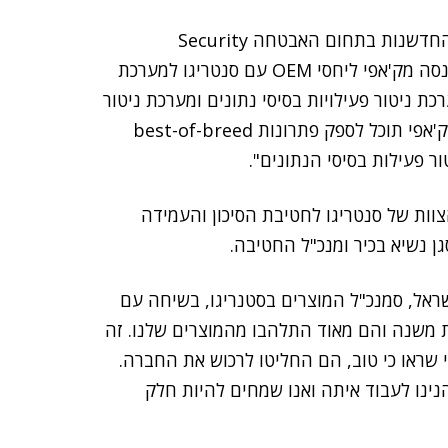
"למק'אפי שותפות מוצלחת עם סנטריגו, במסגרת ברית החדשנות בתחום האבטחה Security
Innovation Alliance (או בקיצור: SIA). בשנת 2010 נכנסה מק'אפי ליחסי OEM עם סנטריגו למערכת
כת ניטור פעילויות בסיסי נתונים ומערכת ניטור
אמינות הנתונים בבסיסי הנתונים. באמצעות הרכישה, מק'אפי תוכל לספק פתרונות best-of-breed
ור פעילות בסיסי הנתונים".
ות של סנטריגו לחטיבת הסיכון והעמידה
גן נשיא בכיר ומנכ"ל החטיבה.
ראל, סמנכ"ל המוצרים בסטנריגו, בשיחה עם
ת משנה והם מאוד התלהבו מהמוצרים שלנו. זה
שראו כי טוב, הם החליטו לרכוש את החברה.
הנינו לעבוד איתה ואנו שמחים להיות חלק