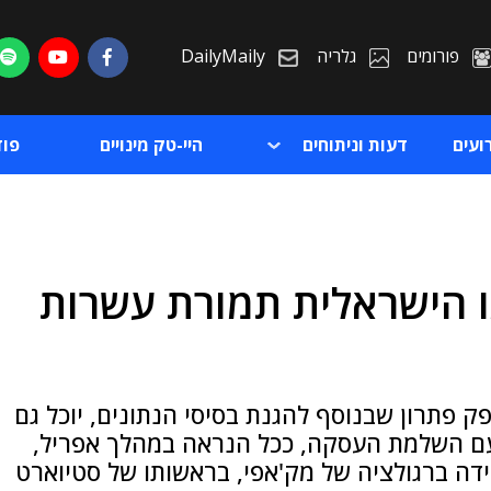
פורומים
גלריה
DailyMaily
ועים
דעות וניתוחים
היי-טק מינויים
פו
ו הישראלית תמורת עשרות
ת
ת
 פתרון שבנוסף להגנת בסיסי הנתונים, יוכל גם
 עם השלמת העסקה, ככל הנראה במהלך אפריל,
מידה ברגולציה של מק'אפי, בראשותו של סטיוארט