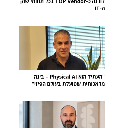
דורגה כ-TOP Vendor בכל תחומי שוק
ה-IT
"העתיד הוא Physical AI – בינה
מלאכותית שפועלת בעולם הפיזי"