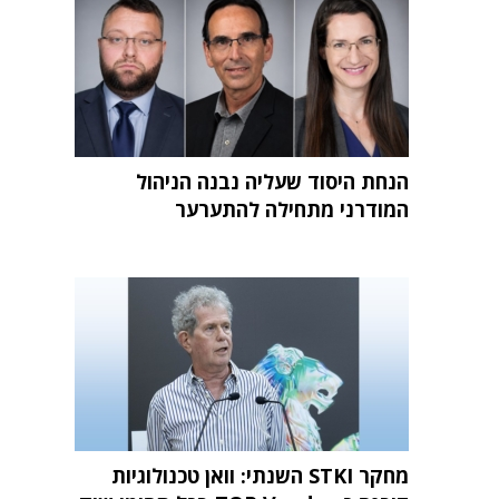
הנחת היסוד שעליה נבנה הניהול
המודרני מתחילה להתערער
מחקר STKI השנתי: וואן טכנולוגיות