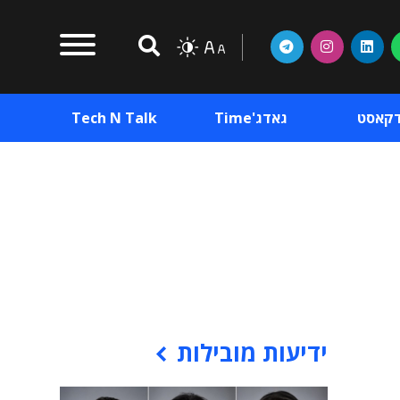
דקאסט
גאדג'Time
Tech N Talk
וכן פרסומי
תוכן פרסומי
וכן פרסומי
ידיעות מובילות