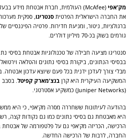
מק'אפי
(McAfee) העולמית, חברת אבטחת מידע בבעלותה של
את החברה הישראלית הפרטית
סנטריגו
, ספקית מערכות
ברגולציות, ניטור, ומניעת חדירות. פרטיה הפיננסיים ש
גורמים בשוק בכ-70 מיליון דולרים.
סנטריגו מציעה חבילה של טכנולוגיות אבטחת בסיסי נתוני
בבסיסי הנתונים, ביקורת בסיסי נתונים והטלאה וירטוא
המשקיעה העיקרית היא קרן
בנצ'מארק קפיטל
. בסבב 
(Juniper Networks) כמשקיע אסטרטגי.
בהודעה לעיתונות ששחררה מסרה מק'אפי, כי היא ממש
היא מאבטחת גם בסיסי נתונים כמו גם נקודות קצה, רשתו
הרכישה, הכריזה מק'אפי גם על פלטפורמה של אבטחת בס
החברה, לרבות של הרכישה החדשה.