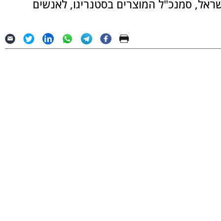
שראל, סמנכ"ל המוצרים בסטנריגו, לאנשים