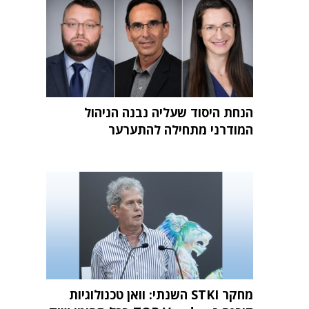
הנחת היסוד שעליה נבנה הניהול
המודרני מתחילה להתערער
מחקר STKI השנתי: וואן טכנולוגיות