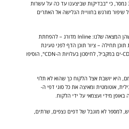
שייטענו מהר יותר וישפרו את החוויה לגולש. מגליאל314 נמסר, כי "בבדיקות שביצענו עד כה על עשרות
 ב-CDN, ברוב המקרים חל שיפור מורגש בחוויית הגלישה אל האתרים
"את ההאצה אנחנו מבצעים באמצעות שלוש טכניקות, שהן המצאה שלנו: Inline מדורג – להפחתת
תוכן תחילה – ציור תוכן הדף לפני טעינת
הג'אווה סקריפט (Java Script); ושימוש גמיש במספר CDN-ים במקביל, לחיסכון בעלויות ה-CDN", הוסיפו
עצמם, היא יושבת אצל הלקוח כך שהוא לא תלוי
ת, אוטומטית ומאיצה את כל סוגי דפי ה-
דש, למספר לא מוגבל של דפים נצפים, שרתים,