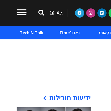
דקאסט
גאדג'Time
Tech N Talk
וכן פרסומי
תוכן פרסומי
וכן פרסומי
ידיעות מובילות