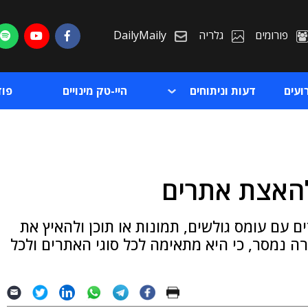
פורומים
גלריה
DailyMaily
ועים
דעות וניתוחים
היי-טק מינויים
פו
ת
פתרון לאתרים עם עומס גולשים, תמונות או תוכן ולהאיץ את
ת
ה נמסר, כי היא מתאימה לכל סוגי האתרים ולכל