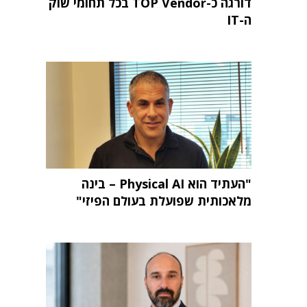
דורגה כ-TOP Vendor בכל תחומי שוק
ה-IT
"העתיד הוא Physical AI – בינה
מלאכותית שפועלת בעולם הפיזי"