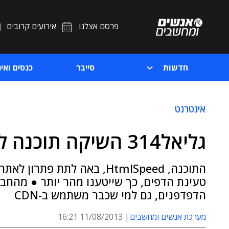
פרסם אצלנו
אירועים קרובים
חדשות
סייבר
כנסים ואיר
אינטרנט
גליאל314 השיקה תוכנה להאצת אתרים
התוכנה, HtmlSpeed, באה לתת 
טעינת הדפים, כך שייטענו מהר יותר ● מהחבר
הדפדפנים, גם למי שכבר משתמש ב-CDN
מערכת אנשים ומחשבים
11/08/2013 16:21