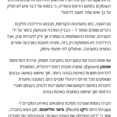
העוסקים בתחום הדפוס והמדיה, כי בסופו של דבר איש לא חולק
על כך שיש עתיד חשוב לדפוס".
גם השנה, כמו בתערוכות הקודמות, תכבוש היידלברג חלקים
ניכרים מאולם מספר 1 – הבניין המרכזי והנחשק ביותר על ידי
המציגים, שזכות ההשתתפות בו שמורה אך ורק לחברות ענק. אבל
היידלברג לא מסתפקת רק בזה, ותהיה מיוצגת בארבעה אזורים
נוספים בתערוכה, שיחולקו לפי תחומי עיסוק.
את אחת ההכרזות המעניינות בתערוכה תספק יצרנית המדפסות
אפסון
(Epson), שתציג מכונת דפוס דיגיטלית, המסוגלת
להדפיס תמונות באיכות גבוהה ביותר, תוך שימוש בשישה צבעים
שמופקים מכל מדיום דיגיטלי שקיים כיום. המכונה מיועדת
לחברות בתחום הקמעונאות המעוניינות להפיק בעצמם מוצרי
הדפסה תוך שימוש בתמונות באיכות גבוהה.
חברה נוספת שערכה מסיבת עיתונאים באירוע המקדים ל-
Drupa היתה
ריקו
(Ricoh).
פיטר וויליאמס
, סגן נשיא בחברה,
אמר כי "ריקו השלימה את השינוי הארגוני והטכנולוגי של מוצריה