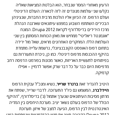
הרעיון מאחורי המסר שנבחר, הוא הבלטת המציאות שאליה
נקלעו שני עולמות מנוגדים זה לזה לכאורה: העולם הדיגיטלי
ועולם הדפוס. זה הכיוון אליו הולכות מרבית החברות, שנציגיהן
הבכירים השתתפו השבוע במפגש עיתונאים שארגנה הנהלת
מרכז הירידים בדיסלדורף לקראת Drupa 2012. המונח
"אוגמנטד ריאליטי" ממחיש את מאזן הכוחות המסתמן בין שני
העולמות הללו. המחקרים האחרונים מראים, שאל מול ירידה
בתחום דפוס האופסט הקונבנציונלי, נרשמת עלייה מתמדת
בהיקף ההכנסות מדפוס דיגיטלי. כמו כן, ניכרת התעוררות גם
בפיתוחים לתעשיית האריזות, כאשר מכונות בפורמט הדפסה רחב
מדפיסות היום כבר על כל דבר שרק אפשר לדמיין – אפילו
קרמיקה.
היטיב להגדיר זאת
ברנרד שרייר
, נשיא ומנכ"ל ענקית הדפוס
היידלברג
, המשמש גם כיו"ר התערוכה. לדברי שרייר, שפתח את
מרתון מסיבות העיתונאים שנערך אתמול (ג') בדיסלדורף, "ההיקף
הכולל של הדפוס בעולם נשאר יציב. מערכת היחסים בין המדיה
האינטרנטית לבין הדפוס, הגיעה למצב של איזון. תערוכת
Drupa 2012 הקרובה תציג את מגוון ההזדמנויות שנפתחות בפני