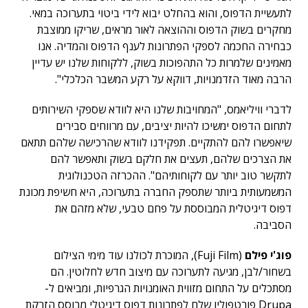
לתעשיית הדפוס, והוא בהחלט יבוא לידי ביטוי בתערוכה במאי.
מחקרים בשוק הדפוס וההוצאה לאור מראים, שריקו ממוצבת
כבחירה החכמה לספקי הפתרונות לענף הדפוס והמדיה. אנו
מאמינים שלמרות כל התהפוכות בשוק, ללקוחות שלנו יש עדיין
הרבה מאוד הזדמנויות, דווקא על רקע המשבר הכלכלי".
לדברי וויליאמס, "המחויבות שלנו היא לוודא שספקי השירותים
לתחום הדפוס ימשיכו להיות יציבים, עם מרווחים סבירים
שיאפשרו להם להתקיים. תפקידנו לוודא שהרכישה שלהם תתאם
את הצרכים שלהם, תעצים את חלקם בשוק ותאפשר להם
לתקשר טוב יותר עם לקוחותיהם". ההכרזה הטכנולוגית
המשמעותית ביותר שתספק החברה בתערוכה, היא חשיפת מכונת
דפוס דיגיטלית המבוססת על פחם טבעי, שלא מזהם את
הסביבה.
פוג'י פילם
(Fuji Film), המוכרת לכולנו עוד מימי הצילום
בשחור/לבן, מגיעה לתערוכה עם מיצוב חדש לחלוטין. הם
מסתכלים על התחום מזווית האומנויות הגרפיות, ומביאים ל-
Drupa פורטפוליו שלם לפתרונות דפוס דיגיטלי מבוסס הזרקת