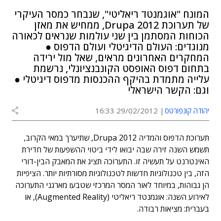
המונח "אוגמנטד ריאליטי", שנבחר כמסר העיקרי
של תערוכת Drupa 2012, ממחיש את מאזן
הכוחות המסתמן בין שני עולמות שנראים לכאורה
מנוגדים: העולם הדיגיטלי ועולם הדפוס ●
המחקרים האחרונים מראים, שאל מול ירידה
בתחום דפוס האופסט הקונבנציונלי, נרשמת
עלייה מתמדת בהיקף ההכנסות מדפוס דיגיטלי ●
וגם: הקשר הישראלי
יהודה קונפורטס
29/02/2012 16:33
תערוכת הדפוס והמדיה Drupa 2012, שתיערך במאי הקרוב,
תשמש השנה זירה שבה יבואו לידי ביטוי ההשפעות של חדירת
האינטרנט על תעשיה זו. התערוכה תציג את המאבק הבין-דורי
הזה, בין טכנולוגיות חדשות לטכנולוגיות מסורתיות יותר. הציפיות
הן גבוהות, במיוחד לאור המסר המרכזי שטבעו מארגני התערוכה
לאירוע השנה: אוגמנטד ריאליטי (Augmented Reality), או
בעברית: מציאות רבודה.