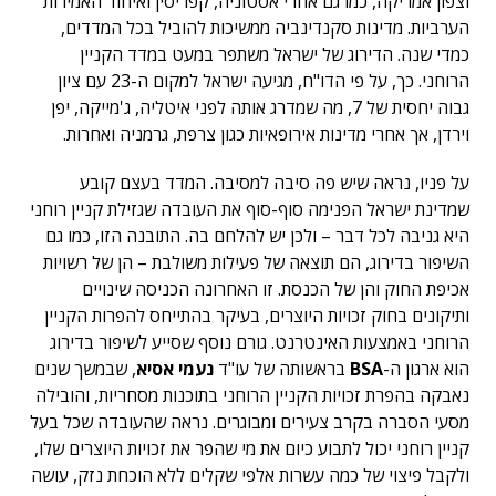
וצפון אמריקה, כמו גם אחרי אסטוניה, קפריסין ואיחוד האמירות
הערביות. מדינות סקנדינביה ממשיכות להוביל בכל המדדים,
כמדי שנה. הדירוג של ישראל משתפר במעט במדד הקניין
הרוחני. כך, על פי הדו"ח, מגיעה ישראל למקום ה-23 עם ציון
גבוה יחסית של 7, מה שמדרג אותה לפני איטליה, ג'מייקה, יפן
וירדן, אך אחרי מדינות אירופאיות כגון צרפת, גרמניה ואחרות.
על פניו, נראה שיש פה סיבה למסיבה. המדד בעצם קובע
שמדינת ישראל הפנימה סוף-סוף את העובדה שגזילת קניין רוחני
היא גניבה לכל דבר – ולכן יש להלחם בה. התובנה הזו, כמו גם
השיפור בדירוג, הם תוצאה של פעילות משולבת – הן של רשויות
אכיפת החוק והן של הכנסת. זו האחרונה הכניסה שינויים
ותיקונים בחוק זכויות היוצרים, בעיקר בהתייחס להפרות הקניין
הרוחני באמצעות האינטרנט. גורם נוסף שסייע לשיפור בדירוג
הוא ארגון ה-
BSA
בראשותה של עו"ד
נעמי אסיא
, שבמשך שנים
נאבקה בהפרת זכויות הקניין הרוחני בתוכנות מסחריות, והובילה
מסעי הסברה בקרב צעירים ומבוגרים. נראה שהעובדה שכל בעל
קניין רוחני יכול לתבוע כיום את מי שהפר את זכויות היוצרים שלו,
ולקבל פיצוי של כמה עשרות אלפי שקלים ללא הוכחת נזק, עושה