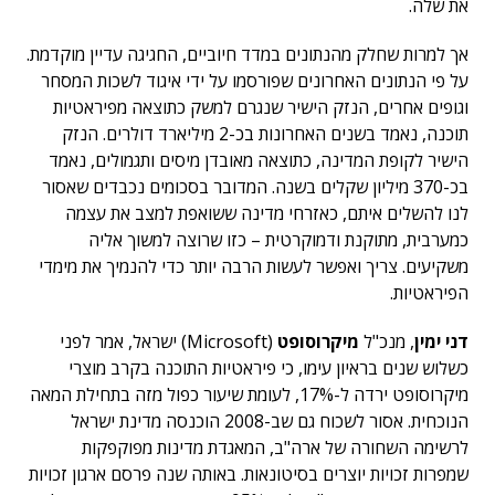
את שלה.
אך למרות שחלק מהנתונים במדד חיוביים, החגיגה עדיין מוקדמת.
על פי הנתונים האחרונים שפורסמו על ידי איגוד לשכות המסחר
וגופים אחרים, הנזק הישיר שנגרם למשק כתוצאה מפיראטיות
תוכנה, נאמד בשנים האחרונות בכ-2 מיליארד דולרים. הנזק
הישיר לקופת המדינה, כתוצאה מאובדן מיסים ותגמולים, נאמד
בכ-370 מיליון שקלים בשנה. המדובר בסכומים נכבדים שאסור
לנו להשלים איתם, כאזרחי מדינה ששואפת למצב את עצמה
כמערבית, מתוקנת ודמוקרטית – כזו שרוצה למשוך אליה
משקיעים. צריך ואפשר לעשות הרבה יותר כדי להנמיך את מימדי
הפיראטיות.
דני ימין
, מנכ"ל
מיקרוסופט
(Microsoft) ישראל, אמר לפני
כשלוש שנים בראיון עימו, כי פיראטיות התוכנה בקרב מוצרי
מיקרוסופט ירדה ל-17%, לעומת שיעור כפול מזה בתחילת המאה
הנוכחית. אסור לשכוח גם שב-2008 הוכנסה מדינת ישראל
לרשימה השחורה של ארה"ב, המאגדת מדינות מפוקפקות
שמפרות זכויות יוצרים בסיטונאות. באותה שנה פרסם ארגון זכויות