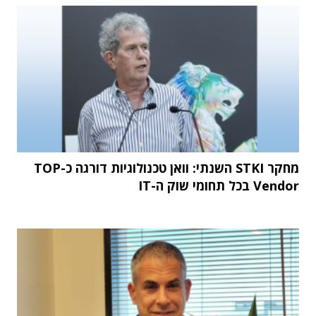
מחקר STKI השנתי: וואן טכנולוגיות דורגה כ-TOP
Vendor בכל תחומי שוק ה-IT