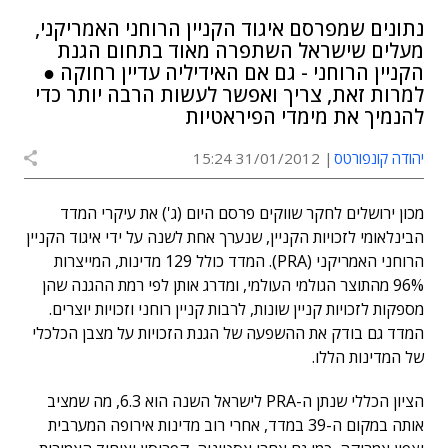
נתונים שמפרסם איגוד הקניין הרוחני האמריקני,
מעלים שישראל השתפרה מאוד בתחום הגנת
הקניין הרוחני - גם אם האידיליה עדיין רחוקה ●
למרות זאת, צריך ואפשר לעשות הרבה יותר כדי
להנמיך את מימדי הפיראטיות
יהודה קונפורטס
31/01/2012 15:24
מכון ירושלים לחקר שווקים פרסם היום (ג') את עיקרי המדד
הבינלאומי לזכויות הקניין, שנערך אחת לשנה על ידי איגוד הקניין
הרוחני האמריקני (PRA). המדד כולל 129 מדינות, המייצרות
96% מהתוצר הגולמי העולמי, ומדרג אותן לפי רמת ההגנה שהן
מספקות לזכויות קניין שונות, לרבות קניין רוחני וזכויות יוצרים.
המדד גם בודק את ההשפעה של הגנת הזכויות על מצבן הכלכלי
של המדינות הללו.
הציון הכללי שנתן ה-PRA לישראל השנה הוא 6.3, מה שמציב
אותה במקום ה-39 במדד, אחרי רוב מדינות אירופה המערבית