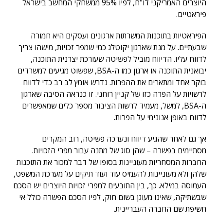
היוצרים האמריקני דו"ח, לפיו 95% ממשחקי המחשב בישראל
פיראטיים.
הפיראטיות בתוכנות המשרתות ארגונים ועסקים היא חמורה
שבעתיים. על מנת שארגון יקוטלג כמי שמפר זכויות, מישהו צריך
לדווח עליו. הדיווח מוביל לפשיטה שעורכת יצרנית התוכנה,
יבואנית התוכנה או ארגון כמו ה-BSA, שפשוט מגיעים למשרדים
בוקר אחד ומתארים את ההפרות. נדרש אומץ לב רב כדי לדווח
לרשויות על הפרה כזו של קניין רוחני. זו כנראה הסיבה שארגון
ה-BSA, למשל, מעמיד לרשות הציבור מספר כלים שמאפשרים
לדווח באופן אנונימי על הפרות.
אך גם לאחר שהגיע דיווח ונערכה פשיטה, רוב המקרים
מסתיימים בפשרה – שהן סוג של מתנה עבור מפרי הזכויות.
החברות המסחריות מעוניינות בסופו של דבר למכור את התוכנות
שלהן ולא מעוניינות להעמיס עוד ועוד תיקים על מערכת המשפט,
העמוסה במילא. כך, בין התובעים למפרי זכויות היוצרים יש הסכם
שבשתיקה, שאינו מעוגן בשום חוק, לפיו הסכם הפשרה כולל אי
חשיפת שם החברה העבריינית.