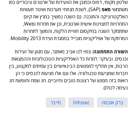
שלטון מקומי, דפוס וכמובן את הוועידות של ארגונים ציבוריים כמו
משתמשי
סאפ
(SAP), לשכת מנתחי מערכות ואיגוד תעשיות
האלקטרוניקה והתוכנה. גם השנה נמשיך במרץ את קיום
התחרויות למצוינות אישית וארגונית, וכן את תחרות Webi,
שתתמקד השנה במיקסום חוויית הלקוח, והמשך לתחרות
המרתקת של אפליקציות מובייל במסגרת ועידת 2013 Mobility.
השורה התחתונה:
צפוי לנו אביב מאתגר, עם מגוון של ועידות
וכנסים. ובעיקר: למרות כל האפליקציות הטכנולוגיות וההמצאות
הרבות, אין תחליף למפגשים הבינאישיים בין עמיתים למקצוע, בין
חברות שמציעות טכנולוגיה. אלו וגם אלו מגיעות לכנסים כי הן
רואות בזה מפגש של רצונות טובים וחיוביים. חג שמח וחופשת חג
נעימה לכולם.
ברק אובמה
Infosec
סייבר