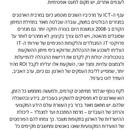
לענפים אחרים, יש מקום למעט אופטימיות.
ענף ה-ICT על מרכיביו השונים מוטמע כיום במרבית הארגונים
במגזרים הבולטים במשק, עובדה שבלטה מאוד בתחילת המיתון
הקודם ב-2008 ונמשכת היום בצורה חזקה יותר. גם מגזרים
שסובלים מהאטה, ויש להם צורך בקיצוץ, לא ממהרים לוותר על
פרויקטי IT. המנמ"רים והלקוחות הפנימיים של שירותי ה-IT
הצליחו לשכנע את ההנהלות, שדווקא בימי מיתון ההשקעות
בטכנולוגיה יכולות רק לקדם את דרישות ההנהלה להתייעלות
ולצמצום עלויות. ומצד שני, השקעות אלו יצליחו לקבל ROI מהיר
יותר, שמסייע לליבת העסקים של הארגון. גם כיום, ערב האביב,
העתיד לוט בערפל.
לקח נוסף שנלמד ממיתונים קודמים, ולמעשה מתממש כל הזמן,
הוא שארגונים לא מפסיקים להשקיע בעובדים, בידע ובהשכלה
שלהם. יש מתאם מאוד ברור בין העשרת עולם הידע המקצועי
והרחב של העובדים – מרמת המתכנת ועד למנמ"ר – ליכולת
ההישרדות של הארגון בתקופות משבר. כך צמחו להם הפורמטים
של הוועידות המקצועיות שאנו באנשים ומחשבים מקיימים כל