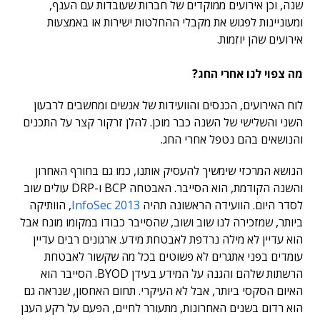
שנה, וכן אירועים ממוקדים של חברות שעובדות עם הענף,
ומעוניינות לפגוש את מקבלי ההחלטות ישירות או באמצעות
אירועים שהן יוזמות.
מה צפוי לנו אחרי החג?
לוח האירועים, הכנסים והוועידות של אנשים ומחשבים לרבעון
השני והשלישי של השנה כבר מוכן. להלן זרקור קצר על התכנים
והנושאים בהם נטפל אחרי החג.
הנושא המרכזי שימשיך להעסיק אותנו, כמו גם בחורף האחרון
והשנה הקודמת, הוא הסייבר. האבטחה BCP ו-DRP עולים שוב
לסדר היום. הוועידה הראשונה תהיה
InfoSec 2013
, הוותיקה
ביותר, שמזכירה לנו שוב ושוב, שהסייבר כבודו במקומו מונח אבל
הוא עדיין לא מילה נרדפת לאבטחת מידע. ארגונים רבים עדיין
עומדים בפני אתגרים לא פשוטים בכל מה שקשור לאבטחת
הרשתות שלהם והגנה על המידע בעידן BYOD. הסייבר הוא
האיום הסקסי ביותר, אבל לא העיקרי. תחום האחסון, שנראה גם
הוא רדום בשנים האחרונות, מתעורר לחיים, הפעם על רקע הענן