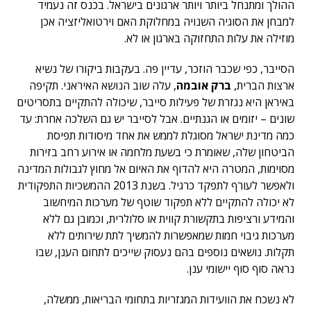
ההולך ומתנחל ביותר ויותר ארגונים בישראל. בכנס זה נעמיד
למבחן את הסוגיה השנויה במחלוקת האם וירטואליזציה אכן
מוזילה את עלות התחזוקה בארגון או לא.
הסייבר, כפי שכבר הוזכר, עדיין פה. בעקבות ביקורו של נשיא
ארצות הברית,
ברק אובמה
, עלה שוב הנושא האיראני. תקיפה
באיראן היא נגזרת של פעילות סייבר, שיכולה להתקיים בתסריטים
שונים – יזומים או הגנתיים. אבל לסייבר יש גם השלכה אחרת: עד
כמה מדינת ישראל מסוגלת לממש את אחד מיסודות תפיסת
הביטחון שלה, שאומרת כי בשעת מלחמה או אירוע רחב בזירות
מסוימות, המטרה היא להדוף את האיום אל מחוץ לגבולות המדינה
ולאפשר לעורף לתפקד כרגיל. בשנת 2013 ההמשכיות התפקודית
לא יכולה להתקיים ללא תפקוד שוטף של מערכות המיחשוב
והמידע ורציפות בתקשורת קווית או סלולרית, וכמובן גם ללא
מערכות גיבוי חמות שמאפשרות להמשיך לתת שירותים ללא
תקלות. נושאים נוספים בהם נעסוק שייכים לתחום הענן, שבו
נראה סוף סוף יישומי ענן.
לא נשכח את הוועידות המגזריות בתחומי הבריאות, ממשלה,