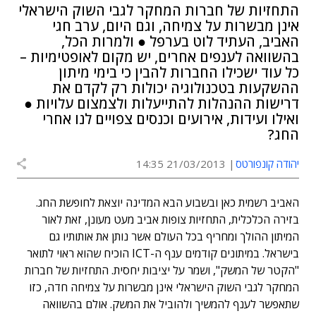
התחזיות של חברות המחקר לגבי השוק הישראלי
אינן מבשרות על צמיחה, וגם היום, ערב חגי
האביב, העתיד לוט בערפל ● ולמרות הכל,
בהשוואה לענפים אחרים, יש מקום לאופטימיות –
כל עוד ישכילו החברות להבין כי בימי מיתון
ההשקעות בטכנולוגיה יכולות רק לקדם את
דרישות ההנהלות להתייעלות ולצמצום עלויות ●
ואילו ועידות, אירועים וכנסים צפויים לנו אחרי
החג?
יהודה קונפורטס
21/03/2013 14:35
האביב רשמית כאן ובשבוע הבא המדינה יוצאת לחופשת החג.
בזירה הכלכלית, התחזיות צופות אביב מעט מעונן, זאת לאור
המיתון ההולך ומחריף בכל העולם אשר נותן את אותותיו גם
בישראל. במיתונים קודמים ענף ה-ICT הוכיח שהוא ראוי לתואר
"הקטר של המשק", ושמר על יציבות יחסית. התחזיות של חברות
המחקר לגבי השוק הישראלי אינן מבשרות על צמיחה חדה, כזו
שתאפשר לענף להמשיך ולהוביל את המשק. אולם בהשוואה