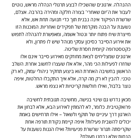
ההנהלה. ארגונים שהשכילו לבצע תרגולי הנהלה מראש, נוטים
לעבור את ה'יום שאחרי' בצורה חלקה ומהירה בהרבה. אצלם,
שרשרת הפיקוד אינה נבנית תוך כדי תנועה תחת אש, אלא
נשענת על הבנה מוקדמת של תפקידים ואחריות. המוכנות הזו
מייצרת שיח פתוח יותר ונטול אשמה, ומאפשרת להנהלה לתפוש
את אירוע הסייבר כסיכון עסקי מנוהל שיש לו פתרון, ולא
כקטסטרופה קיומית חסרת שליטה.
ארגונים שמצליחים לצאת מחוזקים מאירוע סייבר אינם אלו
שחזרו לפעילות הכי מהר, אלא אלו שעצרו לחשוב אחרת. השלב
הראשון בחשיבה האחרת הוא ביצוע תחקיר ניהולי עמוק, לא רק
טכני. להבין לא רק מה קרה, אלא איך התקבלו החלטות, איפה
נוצר בלבול, ואילו חולשות קריטיות לא נצפו מראש.
מכאן נדרש גם שינוי בגישה, מחשיבה תגובתית לחשיבה
פרואקטיבית. כלומר, לא להמתין לאירוע הבא, אלא לבחון את
הארגון דרך עיניים של תוקף ולשאול – אילו תרחישים באמת
יכולים להשבית פעילות? איפה קיימת נקודת תורפה אחת
שקריסתה תגרור שרשרת פגיעויות? ואילו הגנות נשענות על
הנחות שלא נבחנו מעולם?