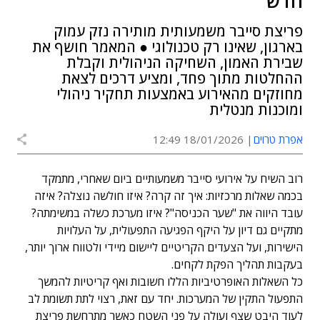
חדש
פריצת סייבר משמעותית מותירה נזק עמוק
בארגון, שאינו רק טכנולוגי ● המאמר חושף את
שבירת האמון, השחיקה הניהולית וקבלת
ההחלטות מתוך פחד, ומציע דרכים לצאת
מחוזקים מהאירוע באמצעות תחקיר ניהולי
ומוכנות מנטלית
אפרת טרוים
18/01/2026 12:49
רוב השיח על אירועי סייבר משמעותיים ביום שאחרי, מתמקד
בכמה שאלות מרכזיות: איך זה קרה? איזו חולשה נוצלה? איזה
עובד היווה את "שער הכניסה"? איזו מערכת כשלה במשימתה?
מתקיים גם דיון על היקף הפגיעה התפעולית, על העלויות
הישירות, ועל הצעדים הקריטיים ליישום מיידי ולטווח ארוך יותר,
בעקבות תהליך הפקת לקחים.
כל השאלות האופרטיביות הללו חשובות ואף קריטיות להמשך
התפעול התקין של המערכות. יחד עם זאת, רצוי לתת תשומת לב
לעוד היבט שצף ועולה על פני השטח כאשר מתרחשת פריצת