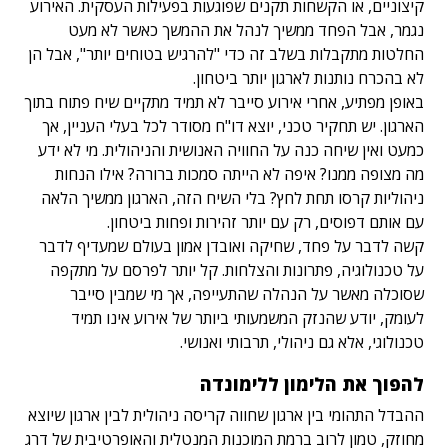
קיצוניים, או הקשחות תקנים שפוגעות בפעילות העסקית. האירוע
נגמר, אבל הפחד ממשיך לנהל את ההמשך כאשר לא מעט
החלטות מתקבלות בשלב זה כדי "להרגיש בטוחים יותר", אבל הן
לא בהכרח נותנות לארגון יותר ביטחון.
באופן מפתיע, אחרי אירוע סייבר לא תמיד מתקיים שיח פתוח בתוך
הארגון. יש תחקיר טכני, יוצא דו"ח מסודר לכל בעלי העניין, אך
כמעט ואין שיחה כנה על החוויה האנושית והניהולית. מי לא ידע
מה מצופה ממנו? איפה לא הייתה סמכות ברורה? אילו הנחות
ניהוליות קרסו תחת לחץ? בלי השיח הזה, הארגון ממשיך הלאה
עם אותם דפוסים, רק עם יותר זהירות ופחות ביטחון.
קשה לדבר על פחד, שחיקה ואובדן אמון בעולם שמעדיף לדבר
על טכנולוגיה, פתרונות והצלחות. קל יותר לפרסם על מתקפה
שסוכלה מאשר על הנהלה שהתעייפה, אך מי שמבין סייבר
לעומק, יודע שהנזק המשמעותי ביותר של אירוע אינו תמיד
טכנולוגי, אלא גם ניהולי, תרבותי ואנושי.
להפוך את הלימון ללימונדה
ההבדל התהומי בין ארגון שחווה קריסה ניהולית לבין ארגון שיוצא
מחוזק, טמון לרוב ברמת המוכנות המנטלית והאופרטיבית של דרג