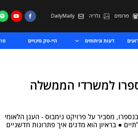
פורומים
גלריה
DailyMaily
ועים
דעות וניתוחים
היי-טק מינויים
פו
ספרו למשרדי הממשלה
ת
ת
ספרו, מסביר על פרויקט נימבוס - הענן הלאומי
 הממשלתיים ● בראיון הוא מדגים איך פתרונות חדשניים