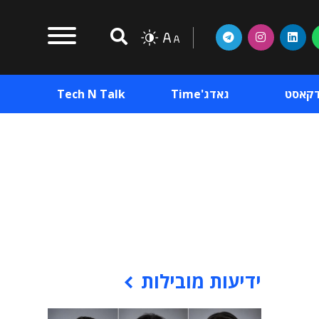
דקאסט
גאדג'Time
Tech N Talk
וכן פרסומי
תוכן פרסומי
וכן פרסומי
ידיעות מובילות