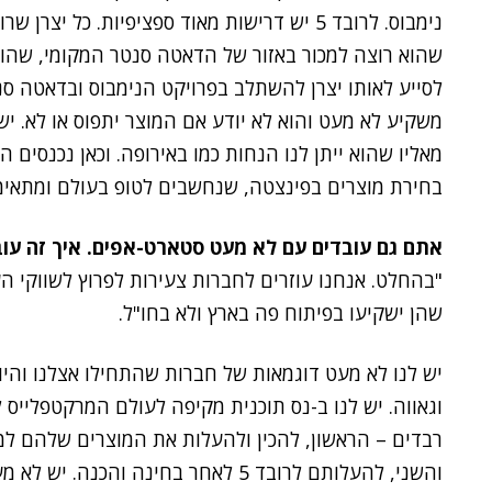
נימבוס. לרובד 5 יש דרישות מאוד ספציפיות. כל
שהוא רוצה למכור באזור של הדאטה סנטר המקומי, שהוא 
לסייע לאותו יצרן להשתלב בפרויקט הנימבוס ובדאטה סנט
משקיע לא מעט והוא לא יודע אם המוצר יתפוס או לא. י
מאליו שהוא ייתן לנו הנחות כמו באירופה. וכאן נכנסים ה
בחירת מוצרים בפינצטה, שנחשבים לטופ בעולם ומתאימ
אתם גם עובדים עם לא מעט סטארט-אפים. איך זה עוב
"
בהחלט. אנחנו עוזרים לחברות צעירות לפרוץ לשווקי ה
שהן ישקיעו בפיתוח פה בארץ ולא בחו"ל.
יש לנו לא מעט דוגמאות של חברות שהתחילו אצלנו והיום 
וגאווה. יש לנו ב-נס תוכנית מקיפה לעולם המרקטפלייס 
רבדים – הראשון, להכין ולהעלות את המוצרים שלהם למ
והשני, להעלותם לרובד 5 לאחר בחינה והכנה. יש לא מעט תהליכים כאלו וגם סטארט-אפים שכבר עלו".