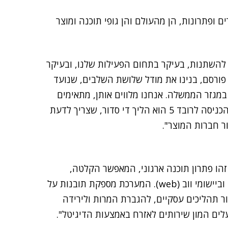
ם ופתרונות, הן מהעולם והן גופי תוכנה ומוצר
 להשתנות, בעיקר בתחום הפעילות שלנו, ובעיקר
ס פורסם, בנינו את מודל שלושת השלבים, שנועד
במגזר הממשלה. אנחנו מלווים אותן, מתאימים
להן את השירותים ועוזרים להן להיכנס לרובד 5. תהליך הכניסה לרובד 5 הוא הליך די סדור, שצריך לדעת
ור חברות המוצר".
ד בעיקר בפתרון שנקרא גלאסבוקס (Glassbox). זהו פתרון תוכנה ארגוני, המאפשר הקלטה,
ניתוח וצפייה של פעילות משתמשי קצה באתרי אינטרנט וביישומי ווב (web). המערכת מספקת תובנות על
ור תהליכים עסקיים, להגברת המרות ולירידה
ים המון שירותים לאזרח באמצעות הדיגיטל".