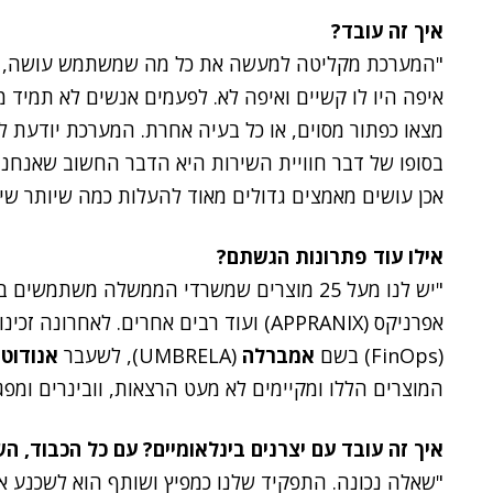
איך זה עובד?
"המערכת מקליטה למעשה את כל מה שמשתמש עושה, ויכ
איפה היו לו קשיים ואיפה לא. לפעמים אנשים לא תמיד מ
מצאו כפתור מסוים, או כל בעיה אחרת. המערכת יודעת 
בסופו של דבר חוויית השירות היא הדבר החשוב שאנחנו
אכן עושים מאמצים גדולים מאוד להעלות כמה שיותר שיר
אילו עוד פתרונות הגשתם?
"
אפרניקס (APPRANIX) ועוד רבים אחרים. לאחרונה זכינו להעלות את הפתרון בישראל לעולם ה-פינאופס
(FinOps)
בשם
אמברלה
(UMBRELA), לשעבר
אנודוט
המוצרים הללו ומקיימים לא מעט הרצאות, וובינרים ומפ
איך זה עובד עם יצרנים בינלאומיים? עם כל הכבוד, הש
"
שאלה נכונה. התפקיד שלנו כמפיץ ושותף הוא לשכנע א