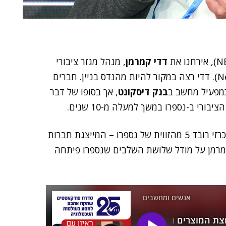
דדי קמרמן
, מנהל מגזר ציבורי
(NessPRO). דדי רצה במקור להיות מהנדס בניין. חברים
כמפעיל מחשב ב
בנק דיסקונט
, אך בסופו של דבר
רי ב-נספרו במשך למעלה מ-10 שנים.
בראיון מסביר דדי על פרויקט הענן הלאומי נימבוס, על מכרזי רובד 5 מהזווית של נספרו – המייצגת חברות
קמרמן על מודל שלושת השלבים שנספרו פיתחה