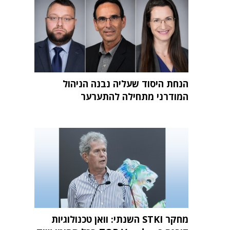
הנחת היסוד שעליה נבנה הניהול
המודרני מתחילה להתערער
מחקר STKI השנתי: וואן טכנולוגיות