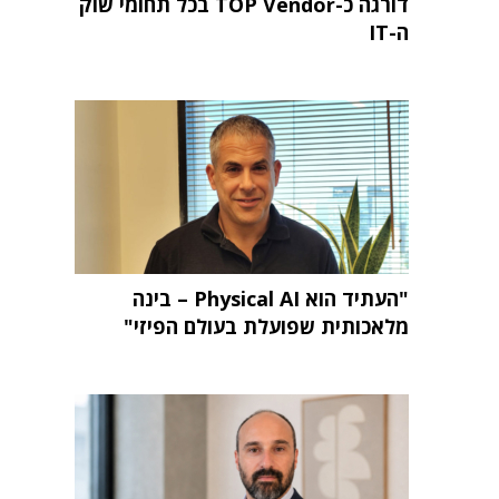
דורגה כ-TOP Vendor בכל תחומי שוק
ה-IT
"העתיד הוא Physical AI – בינה
מלאכותית שפועלת בעולם הפיזי"