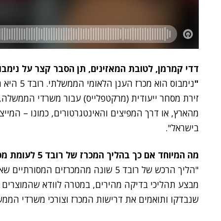
דדי קמרמן, לטובת המאזינים, תן הסבר קצר על נימבוס ו
"
נימבוס הוא
זירת מסחר ייעודית (מרקטפלייס) עבור משרדי הממשלה, כ
מהארץ, או דרך המפיצים והאינטגרטורים, כמונו – המיי
בישראל".
מה המיוחד אם כך בהליך המכרז של רובד 5 לעומת מכרזים אחרים?
"
הליך הרכש של רובד 5 שונה מהמכרזים המס
מבצע תהליכי בדיקה מהירים, במטרה לוודא שהמוצרים 
שנבדקו ותואמים את דרישות המכרז וצורכי משרדי הממש