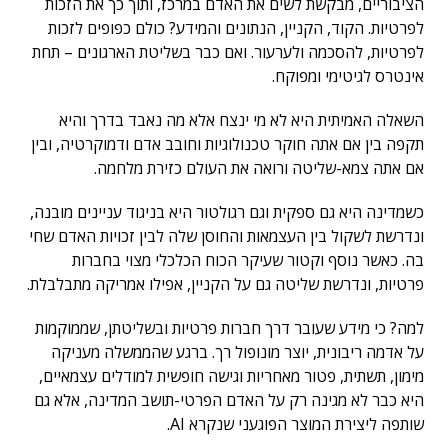
הציבוריים, מבקשת לשים את האדם במרכז, ותוך כך את הזכות
לפרטיות. הקוד, הקניין, הנתונים והמידע? כולם כפופים לזכות
לפרטיות, להסכמה ולערעור. ואם כבר בשליטת הארגונים – תחת
אינטרס לגיטימי ומפוקח.
השאלה האמיתית היא לא מי ינצח אלא מה נאבד בדרך והיא
תקפה בין אם אתה חוקר טכנולוגיות וחובב אדם ודמוקרטיה, ובין
אם אתה צמא-שליטה ורואה את העולם כזירת מלחמה.
כשמדינה היא גם ספקית וגם רגולטור היא בניגוד עניינים מובנה,
ונדרשת לשקול בין העצמאות והחוסן שלה לבין זכויות האדם שחי
בה. כאשר נוסף וקטור שעיקר הכוח הכלכלי מצוי בחברות
פרטיות, ונדרשת שליטה גם על הקניין, אפילו אמריקה מתבלבלת.
למה? כי מידע שעובר דרך חברות פרטיות ובשליטתן, שממוקמות
על אדמה ריבונית, יוצר מונופול רך. ברגע שהממשלה מעניקה
מימון, תשתית, פטור מאחריות וגישה חופשית למודלים עצמאיים,
היא כבר לא מגינה רק על האדם הפרטי-תושב המדינה, אלא גם
שותפה ליצירת המוצר הפוגעני שנקרא AI.