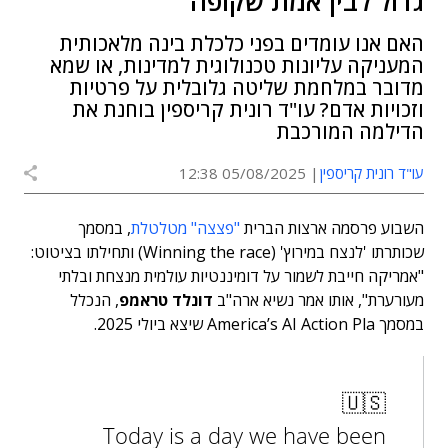
גדול לבין אמת שקופה
האם אנו עומדים בפני כלכלת בינה מלאכותית
המעניקה עליונות טכנולוגית למדינות, או שמא
מדובר במלחמת שליטה גלובלית על פרטיות
וזכויות אדם? עו"ד רונית קריספין בוחנת את
הדילמה המורכבת
עו"ד רונית קריספין
05/08/2025 12:38
השבוע פרסמה ארצות הברית
"פצצה" מטלטלת
, במסמך
שכותרתו 'לנצח במירוץ' (Winning the race) ותחילתו בציטוט:
"אמריקה חייבת לשמור על דומיננטיות עולמית מנצחת ובלתי
מעורערת", אותו אמר נשיא ארה"ב
דונלד טראמפ
, הנכלל
במסמך America’s AI Action Pla שיצא ביולי 2025.
🇺🇸
Today is a day we have been