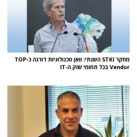
מחקר STKI השנתי: וואן טכנולוגיות דורגה כ-TOP
Vendor בכל תחומי שוק ה-IT