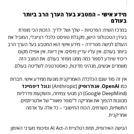
מידע אישי – המטבע בעל הערך הרב ביותר
בעולם
במרכז השיח: הפרטיות – שלך ושל ילדיך. הזכות הכי מופרת
בעידן הטכנולוגי הישן, מקבלת טוויסט כלכלי רציונלי, המוביל את
העולם לגישה מטרידה – מידע אישי הוא המטבע בעל הערך הרב
ביותר בעולם. אין עליו עדיין מיסים. אין דיווח. אין אפילו מקום
ריכוזי שיודע לספור כמה ממנו מפוזר בעולם. את המצב הזה
משמרים אנשים, מנהיגי מדינות, כאסטרטגיה לשליטה בעולם.
אין זה סוד שגם הכלכלה האמריקנית מונעת ממידע אישי. חברות
כמו
OpenAI
,
אנת'רופיק
(Anthropic) ו
גוגל דיפמיינד
(Google DeepMind) הן מנועי צמיחה, והשקעות פדרליות
מכוונות להפוך את אמריקה ל"סופר פאוור" של אלגוריתמים.
התשתיות, השרתים, הכוח החישובי – כל אלה על אדמה
אמריקנית.
הגישה האירופית, תחת רגולציית ה-AI Act וסיכומי מערכי האימון