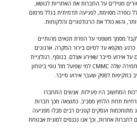
ורים מטילים על החברות את האחריות לנושא,
לל כופרה מסוימת, לפגיעה תדמיתית בגלל פרסום
תר, והוא כולל את הרגולטורים והלקוחות.
קבל מסמך משפטי על הפרת תנאים מהותיים
כרגע מוקפא עד לסיום בירור המקרה. ארגונים
חות ולספקים על אירוע סייבר שאירע אצלם. בנוסף, רגולציית
NIST 800-171 שעוסקת בשרשרת אספקה, והגרסה המחמירה שלה CMMC למי שפועל מול גופי ביטחון
ב בתקיפות לספק שעבר אירוע סייבר.
כות המחשוב היו פעילות. אנשים התחברו
חיות תחת הלחץ מסביב. כתוצאה מכך חברות
ג מתוחכמות ועסקים קטנים רבים סבלו מפגיעה
 לחברות אחרות, וכך אנו נכנסים לסוגית אבטחת