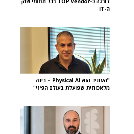
דורגה כ-TOP Vendor בכל תחומי שוק
ה-IT
"העתיד הוא Physical AI – בינה
מלאכותית שפועלת בעולם הפיזי"