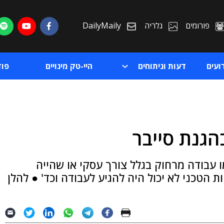
פורומים
גלריה
DailyMaily
ועים
דעות וניתוחים
היי-טק מינויים
פו
ת
 עבודה מרחוק בגלל צורך עסקי או שהייה
ת
 הטכני לא יכול היה להגיע לעבודה וכד' ● להלן