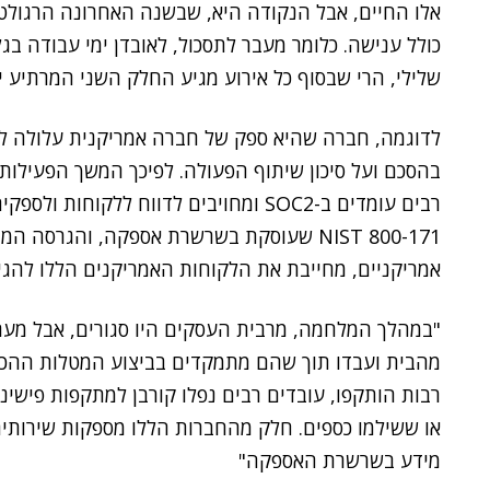
אלו החיים, אבל הנקודה היא, שבשנה האחרונה הרגולט
כולל ענישה. כלומר מעבר לתסכול, לאובדן ימי עבודה בג
שלילי, הרי שבסוף כל אירוע מגיע החלק השני המרתיע יו
לדוגמה, חברה שהיא ספק של חברה אמריקנית עלולה ל
בהסכם ועל סיכון שיתוף הפעולה. לפיכך המשך הפעילות 
רבים עומדים ב-SOC2 ומחויבים לדווח ללקו
אמריקניים, מחייבת את הלקוחות האמריקנים הללו להגי
"במהלך המלחמה, מרבית העסקים היו סגורים, אבל מער
מהבית ועבדו תוך שהם מתמקדים בביצוע המטלות ההכר
רבות הותקפו, עובדים רבים נפלו קורבן למתקפות פישינ
או ששילמו כספים. חלק מהחברות הללו מספקות שירותים
מידע בשרשרת האספקה"