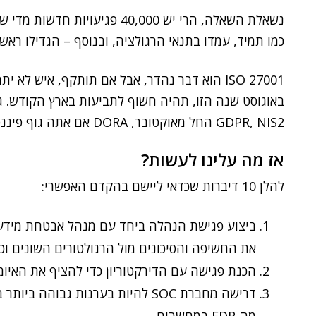
נשאלת השאלה, הרי יש 40,000 פגי
כמו תמיד, עמדו בתנאי הרגולציה, ובנוסף – הגדילו ראש.
באוגוסט שנה הזו, תהיה חשוף לתביעות בארץ הקודש. ג
GDPR, NIS2 החל מאוקטובר, DORA אם אתה גוף פיננסי באירופה, CCPA אם הלקוח במערב ארה"ב וכו'.
אז מה עלינו לעשות?
להלן 10 דיברות שכדאי ליישם בהקדם האפשרי:
ביצוע פגישת הנהלה ביחד עם מנהל אבטחת מידע,
את החשיפה והסיכונים מול הרגולטורים השונים וכד
הכנת פגישה עם הדירקטוריון כדי להציף את האיומ