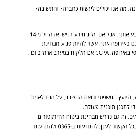
עויות חדשות מדי שנה, מה אנו יכולים לעשות כחברה? והתשובה?
ISO 27001 הוא דבר נהדר, אבל אם תותקף, איש לא יתבע אותך. אבל אם יזלוג מידע רגיש, אז החל מ-14
ם באירופה אתה עשוי להיות פגיע מבחינת
 היועץ המשפטי ורואה החשבון, על מנת לאמוד
י לתכנן תוכנית פעולה.
ים. זה גם נדרש מבחינת ביטוח הדירקטורים.
דרישה מחברת SOC להיות בערנות גבוהה ביותר בכל הקשור לענן, להתרעות ב-0365 ולהתרעות