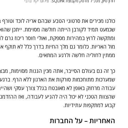
דורון סיון, מנכ"ל מדסק מקבוצת SQLink.
צילום: יקיר ברבי
כולנו מכירים את סרטוני הטבע שבהם אריה לוכד וטורף
שכמעט תמיד לקורבן הייתה חולשה מסוימת. ייתכן שהוא רק
ומתקשה לרוץ במהירות מספקת, ואולי חוסר ריכוז גרם 
מול האריות. כלומר גם מלך החיות בדרך כלל לא תוקף את
ממתין לחוליה חלשה ולרגע המתאים.
כך זה גם בעולם הסייבר, אתה מכין הגנות מסוימות, מבצ
שמערכות מתוחכמות סורקות את הארגון ללא הרף. ברגע ש
עבודה מרחוק באופן לא מאובטח בגלל צורך עסקי ושהייה
קבוע למתקפות עתידיות.
האחריות – על החברות