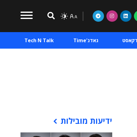
דקאסט
גאדג'Time
Tech N Talk
וכן פרסומי
תוכן פרסומי
וכן פרסומי
ידיעות מובילות