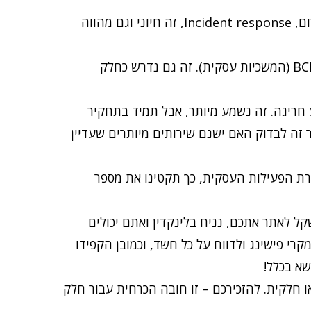
לוודא שיש תוכנית של היערכות לטיפול באירוע חירום, Incident response, זה חיוני וגם מהווה
מי שטרם הכין, אז בהקדם האפשרי להכין תוכנית BCP (המשכיות עסקית). זה גם נדרש כחלק
ע חריגה. זה נשמע מיותר, אבל תמיד בתחקיר
זה לבדוק האם ישנם שירותים מיותרים שעדיין
האפשר במסגרת הפעילות העסקית, כך תקטינו את מספר
ל לאתר אתכם, נניח בלינקדין ואתם יכולים
קרי פישינג ולדווח על כל חשד, וכמובן הקפידו
שא בכלל!
CIS – במשרה מלאה או חלקית. להזכירכם – זו חובה הכרחית עבור חלק