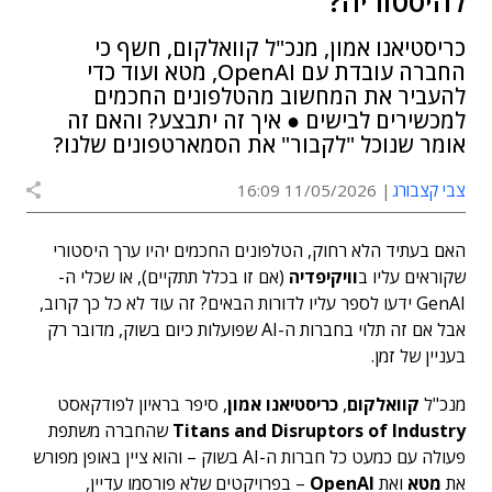
להיסטוריה?
כריסטיאנו אמון, מנכ"ל קוואלקום, חשף כי
החברה עובדת עם OpenAI, מטא ועוד כדי
להעביר את המחשוב מהטלפונים החכמים
למכשירים לבישים ● איך זה יתבצע? והאם זה
אומר שנוכל "לקבור" את הסמארטפונים שלנו?
צבי קצבורג
11/05/2026 16:09
האם בעתיד הלא רחוק, הטלפונים החכמים יהיו ערך היסטורי
שקוראים עליו ב
וויקיפדיה
(אם זו בכלל תתקיים), או שכלי ה-
GenAI ידעו לספר עליו לדורות הבאים? זה עוד לא כל כך קרוב,
אבל אם זה תלוי בחברות ה-AI שפועלות כיום בשוק, מדובר רק
בעניין של זמן.
מנכ"ל
קוואלקום
,
כריסטיאנו אמון
, סיפר בראיון לפודקאסט
Titans and Disruptors of Industry
שהחברה משתפת
פעולה עם כמעט כל חברות ה-AI בשוק – והוא ציין באופן מפורש
את
מטא
ואת
OpenAI
– בפרויקטים שלא פורסמו עדיין,