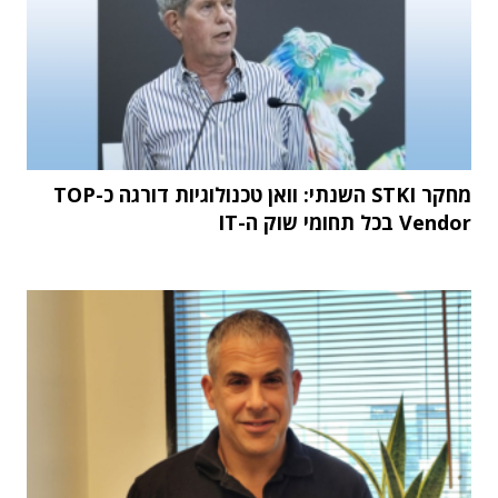
מחקר STKI השנתי: וואן טכנולוגיות דורגה כ-TOP
Vendor בכל תחומי שוק ה-IT