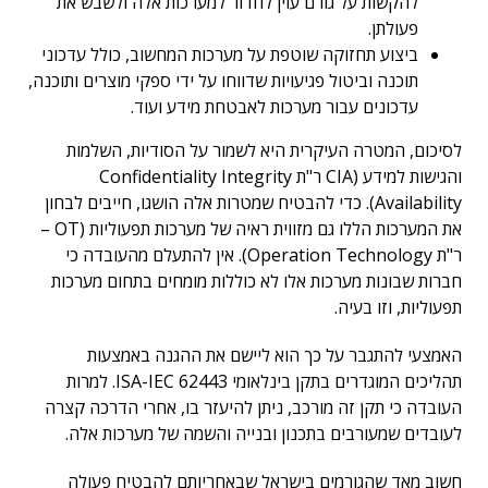
להקשות על גורם עוין לחדור למערכות אלה ולשבש את
פעולתן.
ביצוע תחזוקה שוטפת על מערכות המחשוב, כולל עדכוני
תוכנה וביטול פגיעויות שדווחו על ידי ספקי מוצרים ותוכנה,
עדכונים עבור מערכות לאבטחת מידע ועוד.
לסיכום, המטרה העיקרית היא לשמור על הסודיות, השלמות
והגישות למידע (CIA ר"ת Confidentiality Integrity
Availability). כדי להבטיח שמטרות אלה הושגו, חייבים לבחון
את המערכות הללו גם מזווית ראיה של מערכות תפעוליות (OT –
ר"ת Operation Technology). אין להתעלם מהעובדה כי
חברות שבונות מערכות אלו לא כוללות מומחים בתחום מערכות
תפעוליות, וזו בעיה.
האמצעי להתגבר על כך הוא ליישם את ההגנה באמצעות
תהליכים המוגדרים בתקן בינלאומי 62443 ISA-IEC. למרות
העובדה כי תקן זה מורכב, ניתן להיעזר בו, אחרי הדרכה קצרה
לעובדים שמעורבים בתכנון ובנייה והשמה של מערכות אלה.
חשוב מאד שהגורמים בישראל שבאחריותם להבטיח פעולה