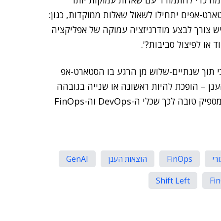
מה כדי להתמודד עם שאלות עמוקות יותר
טארט-אפים יתחילו לשאול שאלות ממוקדות, כגון:
ת מנוע ה-Data Base'?, או 'האם יש צורך לבצע מודרניזציה עמוקה של אפליקציה
 או לפיצול סביבות?'.
 תוך שנתיים-שלוש מן הרגע בו הסטארט-אפ
נן – הופכת להיות ראשונה או שנייה בגובהה
בדו"ח, במקביל להוצאה על כוח אדם. ללא ספק זו סיבה מספיק טובה לכך שכלי ה-DevOps וה-FinOps
רי
FinOps
הוצאות הענן
GenAI
Shift Left