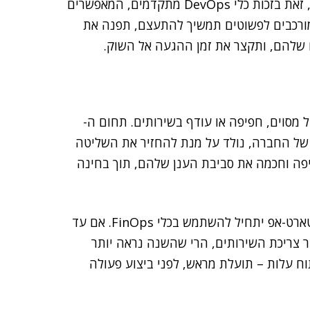
ארוך, ואילו היום, הטמעת תהליכים כאלו פשוטה בהרבה, זאת בזכות כלי DevOps מתקדמים, המאפשרים
ורכבים לפשוטים תמשיך להתעצם, תפנה את
 שלהם, ותקצר את זמן ההגעה אל השוק.
 מסוים, חפיפה או עודף בשירותים. תחום ה-
ענן של החברה, נולד על מנת להחזיר את השליטה
פה וחכמה את סביבת הענן שלהם, תוך בחינה
השינוי הצפוי שנראה לאורך 2025 יתבטא בעיתוי בו הסטארט-אפ יתחיל להשתמש בכלי FinOps. אם עד
ר צריכת השירותים, הרי שהשנה נראה יותר
גית Shift Left, שמציעה ניתוח עלות – תועלת מראש, לפני ביצוע פעולה