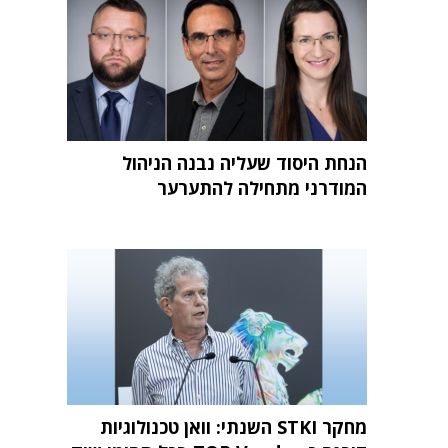
הנחת היסוד שעליה נבנה הניהול
המודרני מתחילה להתערער
מחקר STKI השנתי: וואן טכנולוגיות