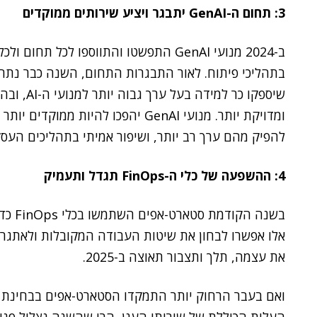
3: תחום ה-GenAI יתבגר ויציע שירותים ממוקדים
ב-2024 מנועי GenAI התפשטו והתווספו לכל 
בתהליכי פיתוח. לאור התבגרות התחום, השנה כבר נתחיל
שיספקו כר 
ומדויקת יותר. מנועי GenAI יהפכו להיו
להפיק מהם ערך רב יותר, ושיפור אמיתי בתהליכים העסק
4: ההשפעה של כלי ה-FinOps תגדל ותעמיק
בשנה 
אלו אפשרו לבחון את שיטות העבודה המקובלות ולאתגר א
את עצמה, תלך ותצבור תאוצה ב-2025.
ואם בעבר הרחוק יותר התמקדו הסטארט-אפים בבחינת 