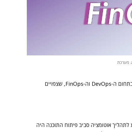
ה. מערכת
לכן, כדאי לסטארט-אפיסטים להתוודע לארבעה טרנדים בתחום ה-DevOps וה-FinOps, שצפויים
לתהליך אוטומציה סביב פיתוח התוכנה היה