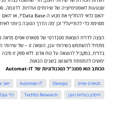
העלות הכוללת של שירותי הענן, הרי שהשנה נצלול פני
שנוגעות לאופטימיזציה של שירותים ועלויות. לדוגמה, ס
'האם כדאי להחליף א
מסוימת כדי להתייעל?' וכן 'מה הדרך הטובה ביותר לאיחוד
הצצה לדו"ח הוצאות סטנדרטי של סטארט-אפים מראה כי
מתחיל להשתמש בשירותי ענן, הוצאה זו – של שירותי הע
ימשיכו להתפתח ולשגשג בשנים הבאות.
הכותב הוא סמנכ"ל הטכנולוגיות של Automat-IT
סטארט-אפים
Devops
Automat-IT
יואב צו
חיסכון בעלויות הענן
TechSci Research
כלי FinOps