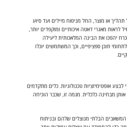
תחום ולכל תהליך או מוצר, החל מניסוח מיילים ועד סיוע
 לראות מאגרי דאטה איכותיים ומוקפדים יותר,
למידה בעל ערך גבוה יותר למנועי ה-AI, ובהכרח יהפכו את הבינה המלאכותית ליעילה
ת ממוקדים יותר לתחומי תוכן ספציפיים, וכך המשתמשים יוכלו
יים.
הקודמת סטארט-אפים השתמשו בכלי FinOps כדי לבצע אופטימיזציות טכנולוגיות. כלים מתקדמים
ותן מבחינה כלכלית. מגמה זו, שכבר הוכיחה
המשאבים הבלתי מנוצלים שלהם ובניתוח