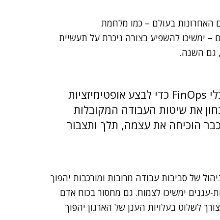
ם האחרונות בעולם – כמו מלחמת
ר ואירועים נוספים – ימשיכו להשפיע בצורה ניכרת על תעשיית
 גם השנה.
בשנה הקודמת סטארט-אפים השתמשו בכלי FinOps כדי לבצע אופטימיזציות
בחון את שיטות העבודה המקובלות
כבר הוכיחה את עצמה, תלך ותצבור
יהול של סביבות עבודה מרובות ומורכבות יהפוך
ת-עננים ימשיכו לצמוח. גם מחסור בכוח אדם
, ויותר מכל אלה, הצורך לשלוט בעלויות הענן של הארגון יהפוך