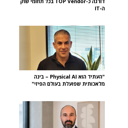
דורגה כ-TOP Vendor בכל תחומי שוק
ה-IT
"העתיד הוא Physical AI – בינה
מלאכותית שפועלת בעולם הפיזי"