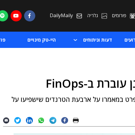
פורומים
גלריה
DailyMaily
ועים
דעות וניתוחים
היי-טק מינויים
פו
רת ב-FinOps
ת
ורי, ה-CTO של חברת Automat-it, מפרט במאמרו על ארבעת הטרנדים שישפיעו על
ת