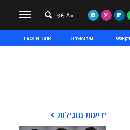
דקאסט
גאדג'Time
Tech N Talk
וכן פרסומי
תוכן פרסומי
וכן פרסומי
ידיעות מובילות