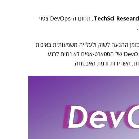
TechSci Researc
, תחום ה-DevOps צפוי
ור ניכר בזמן ההגעה לשוק ולעלייה משמעותית באיכות
המוצרים של סטארט-אפים רבים בשוק. אולם צוותי ה-DevOps של הסטארט-אפים לא נחים לרגע
ות, השרידות ורמת האבטחה.