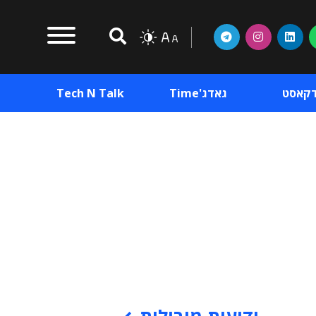
דקאסט
גאדג'Time
Tech N Talk
וכן פרסומי
תוכן פרסומי
וכן פרסומי