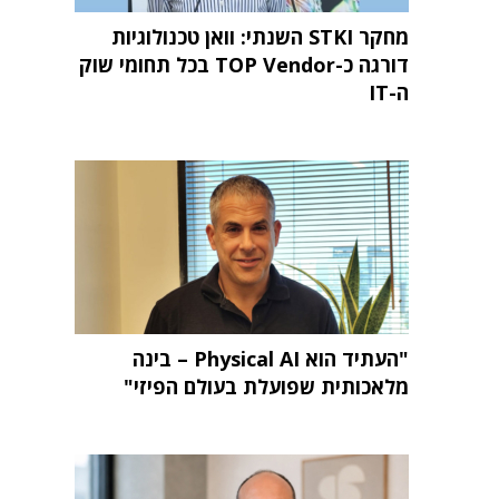
מחקר STKI השנתי: וואן טכנולוגיות
דורגה כ-TOP Vendor בכל תחומי שוק
ה-IT
"העתיד הוא Physical AI – בינה
מלאכותית שפועלת בעולם הפיזי"