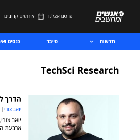
פרסם אצלנו
אירועים קרובים
חדשות
סייבר
כנסים ואיר
TechSci Research
הדרך לחי
יואב צורי
ארבעת הט