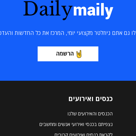
Daily
maily
 גם אתם ניוזלטר מקצועי יומי, המרכז את כל החדשות והעדכוני
הרשמה
כנסים ואירועים
הכנסים והאירועים שלנו
נצפיתם בכנסי ואירועי אנשים ומחשבים
לקראת כנסים ואירועים קרובים