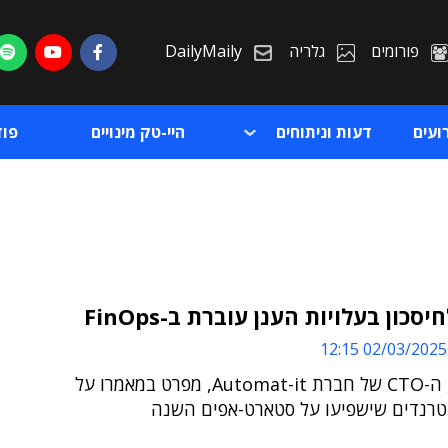
פורומים
גלריה
DailyMaily
ועים
דעות וניתוחים
היי-טק מינויים
פו
סכון בעלויות הענן עוברת ב-FinOps
02/03/2025 12:15
ת
יואב צורי, ה-CTO של חברת Automat-it, מפרט במאמרו על
ת
רנדים שישפיעו על סטארט-אפים השנה