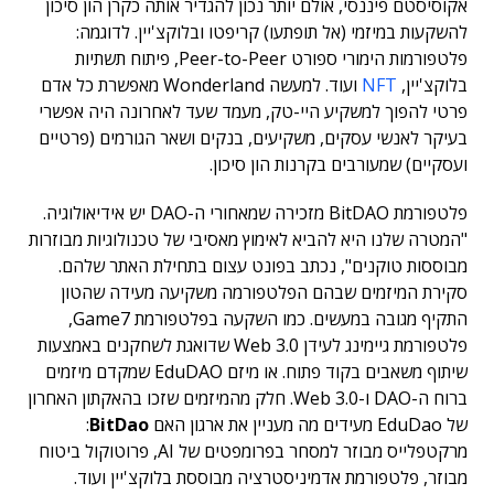
אקוסיסטם פיננסי, אולם יותר נכון להגדיר אותה כקרן הון סיכון
להשקעות במיזמי (אל תופתעו) קריפטו ובלוקצ'יין. לדוגמה:
פלטפורמות הימורי ספורט Peer-to-Peer, פיתוח תשתיות
בלוקצ'יין,
NFT
ועוד. למעשה Wonderland מאפשרת כל אדם
פרטי להפוך למשקיע היי-טק, מעמד שעד לאחרונה היה אפשרי
בעיקר לאנשי עסקים, משקיעים, בנקים ושאר הגורמים (פרטיים
ועסקיים) שמעורבים בקרנות הון סיכון.
פלטפורמת BitDAO מזכירה שמאחורי ה-DAO יש אידיאולוגיה.
"המטרה שלנו היא להביא לאימוץ מאסיבי של טכנולוגיות מבוזרות
מבוססות טוקנים", נכתב בפונט עצום בתחילת האתר שלהם.
סקירת המיזמים שבהם הפלטפורמה משקיעה מעידה שהטון
התקיף מגובה במעשים. כמו השקעה בפלטפורמת Game7,
פלטפורמת גיימינג לעידן Web 3.0 שדואגת לשחקנים באמצעות
שיתוף משאבים בקוד פתוח. או מיזם EduDAO שמקדם מיזמים
ברוח ה-DAO ו-Web 3.0. חלק מהמיזמים שזכו בהאקתון האחרון
של EduDao מעידים מה מעניין את ארגון האם
BitDao
:
מרקטפלייס מבוזר למסחר בפרומפטים של AI, פרוטוקול ביטוח
מבוזר, פלטפורמת אדמיניסטרציה מבוססת בלוקצ'יין ועוד.