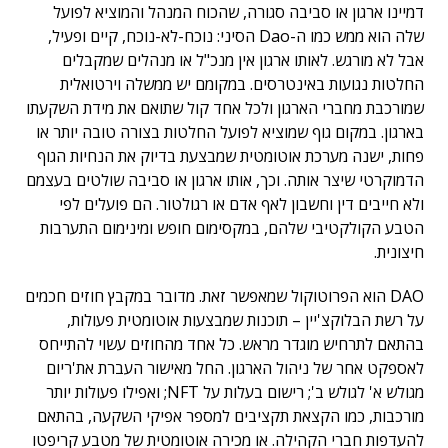
דמיינו ארגון או סביבה סגורה, שהכוח המנהל והמוציא לפועל
שלה הוא ממש כמו ה-Dao הסיני: נוכח-לא-נוכח, קיים ופעיל,
אבל לא מורגש. לאותו ארגון אין מנכ"ל או מנהלים שמקבלים
החלטות נגועות באינטרסים. במקומם יש ממשלה וירטואלית
שמורכבת מחברי הארגון ולכל אחד קול שתואם את מידת השקעתו
בארגון. במקום גוף שמוציא לפועל החלטות בצורה טובה יותר או
פחות, ישנה מערכת אוטומטית שמבצעת בדיוק את הנחיות הגוף
הדמוקרטי שיצר אותה. וכך, אותו ארגון או סביבה שולטים בעצמם
ולא חייבים דין וחשבון לאף אדם או רגולטור. הם פועלים לפי
הטבע הקולקטיבי שלהם, במקסימום חופש ומינימום התערבות
חיצונית.
DAO הוא הפרוטוקול שמאפשר זאת. מדובר במקבץ חוזים חכמים
על רשת הבלוקצ'יין – תוכנות שמבצעות אוטומטית פעולות,
בהתאם לתרחיש מוגדר מראש. כל אחד מהחוזים עשוי להתייחס
לאספקט אחר של ניהול הארגון. החל מאישור העברת את'ריום
מגולש א' לגולש ב'; רישום בעלות על NFT; ואפילו פעולות יותר
מורכבות, כמו הקצאת תקציבים למספר אפיקי השקעה, בהתאם
להעדפות חברי הקהילה. או מכירה אוטומטית של מטבע קריפטו