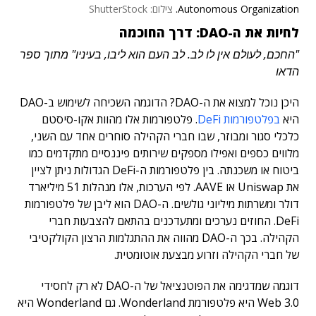
Autonomous Organization.
צילום: ShutterStock
לחיות את ה-DAO: דרך החוכמה
"החכם, לעולם אין לו לב. לב העם הוא ליבו, בעיניו" מתוך ספר
הדאו
היכן נוכל למצוא את ה-DAO? הדוגמה השכיחה לשימוש ב-DAO
היא
בפלטפורמות DeFi
. פלטפורמות אלו מהוות אקו-סיסטם
כלכלי סגור ומבוזר, שבו חברי הקהילה סוחרים אחד עם השני,
מלווים כספים ואפילו מספקים שירותים פיננסיים מתקדמים כמו
ביטוח או משכנתה. בין פלטפורמות ה-DeFi הגדולות ניתן לציין
את Uniswap או AAVE. לפי הערכות, אלו מנהלות 51 מיליארד
דולר ומשרתות מיליוני גולשים. ה-DAO הוא ליבן של פלטפורמות
DeFi. החוזים נערכים ומתעדכנים בהתאם להצבעות חברי
הקהילה. בכך ה-DAO מהווה את ההתגלמות הרצון הקולקטיבי
של חברי הקהילה וזרוע מבצעת אוטומטית.
דוגמה שמדגימה את הפוטנציאל של ה-DAO לא רק לחסידי
Web 3.0 היא פלטפורמת Wonderland. גם Wonderland היא