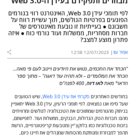
מבוזרים ותפקידם בעידן ה-Web 3.0
לפי תומכי עידן Web 3.0, האינטרנט רווי בגורמים
הפוגעים בפרטיות הגולשים, תוך עשיית רווח על
חשבונם ● בעייתיות זו נובעת מאינטרסים של
חברות מסחריות, ממשלות ועוד גורמי כוח ● איזה
פתרון מוצע למצב?
אמיר עוז
12/07/2023 12:58
"הכחד את החכמים, נטוש את היודעים וייטב לעם פי מאה…
הכחד את המלומדים – ולא תהיה עוד דאגה" – מתוך ספר
הדאו* מאת
לאו דזה
, 400 לפנה"ס
בחודשים האחרונים
סקרתי את עידן Web 3.0
, שיש הטוענים
שעל סיפו אנו נמצאים. לפי תומכי הרעיון, עידן Web 3.0 יתאפיין
בניתוק מהגורמים שמתווכים את הטכנולוגיה לגולשים ומרוויחים
מהם: חברות הטק הגדולות, הבנקים, ממשלות ועוד. לתפישתם,
בזכות טכנולוגיות כמו בלוקצ'יין ומטבעות קריפטוגרפיים, הרשת
תהפך למבוזרת ומנותקת מהכוחות שמנהלים את חיינו כיום,