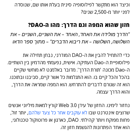
וכיצד הוא מתקשר לפילוסופיה סינית בעלת אותו שם, שנוסדה
לפני יותר מ-2,500 שנים?
חזון שהוא המפה וגם הדרך: מהו ה-DAO?
"הדרך מולידה את האחד, האחד – את השניים, השניים – את
השלושה, השלושה – את ריבוא הדברים" – מתוך ספר הדאו
כדי להתחיל להבין את ה-DAO המודרני, נבחן תחילה את
פילוסופיית ה-Dao העתיקה. אישית, נפעמתי מהדמיון בין השתיים.
ה-Dao מכונה 'תורת הדרך'. מדובר באלמנט לא מוחשי שקיים
בהכל והכל קיים בו. הוא התגלמות כל אשר קיים, סביבנו ובתוכנו.
הוא זה שגורם לדברים להתרחש. הוא המפה שמראה את הדרך,
והוא הדרך עצמה.
נחזור לימינו. החזון של עידן Web 3.0 קורץ למאות מיליוני אנשים
שרוצים אינטרנט שבו
לא עוקבים אחר כל צעד שלהם
, יותר זול,
פחות מפוקח ויותר קהילתי. DAO, כארגון או פרוטוקול טכנולוגי,
הוא אחד הפתרונות להגשמת חזון זה.