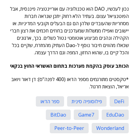
נכון לעכשיו, DAO הוא טכנולוגיה עם אוריינטציה פיננסית, אבל
הפוטנציאל עצום. בעתיד הלא רחוק יתכן שנראה חברות
מסחריות שהעובדים שלהן הם גם הבעלים וקובעי המדיניות. או
יישובים ואפילו ממשלות שמעדכנים בחוזים חכמים את רצון חברי
הקהילה ונהנים מביצוע אוטומטי נטול כשלים. בכך, ארגונים
שכאלו מהווים חיבור נוסף ל-Dao העתיק מהמזרח, שקיים בכל
והכל קיים בו, שהוא החזון, המפה וגם הדרך עצמה.
הכותב עוסק בהקמת מערכות בתחום האשראי החוץ בנקאי
*טקסטים מתורגמים מספר הדאו (400 לפנה"ס): דן דאור ויואב
אריאל, הוצאת חרגול.
DeFi
פילוסופיה סינית
ספר הדאו
BitDao
Game7
EduDao
Peer-to-Peer
Wonderland