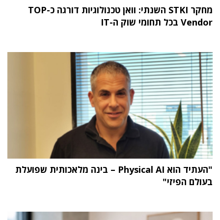
מחקר STKI השנתי: וואן טכנולוגיות דורגה כ-TOP
Vendor בכל תחומי שוק ה-IT
"העתיד הוא Physical AI – בינה מלאכותית שפועלת
בעולם הפיזי"