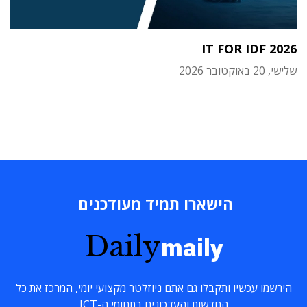
IT FOR IDF 2026
שלישי, 20 באוקטובר 2026
הישארו תמיד מעודכנים
Daily
maily
הירשמו עכשיו ותקבלו גם אתם ניוזלטר מקצועי יומי, המרכז את כל
החדשות והעדכונים בתחומי ה-ICT