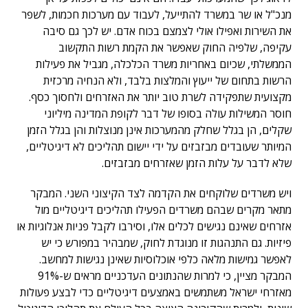
מנכ"ל או שר במשרד להתייעל, לעבוד עם מערכות חכמות, לשפר
את השירות ואפילו אולי לצמצם בכוח אדם. יש לכך גם סיבה
עקיפה, שלפיה החוק שאפשר את הקמת רשות התקשוב
הממשלתי, שכיום באחריות משרד הכלכלה, מגביל את פעילות
הרשות בתחום של ייעוץ והמלצות בלבד, ולא הנחיה מרכזית
מקצועית שתפקידה לשרת טוב יותר את האזרחים ולחסוך כסף.
חוסר המשילות עולה בסופו של דבר לקופת המדינה מיליוני
שקלים, הן בגלל שחלק מהמערכות אינן מנוצלות והן בגלל הזמן
המיותר שעובדים מבזבזים על ידי יישום תהליכים לא דיגיטליים,
שלא לדבר על עלות הזמן שאזרחים מבזבזים.
ויש משרדים שלוקחים את הקדמה לצד הקיצוני השני. המבקר
מתאר מקרים שבהם משרדים הפעילו תהליכים דיגיטליים מול
אזרחים שאינם נגישים לכלים אלו, וסירבו לקבל פניות אנלוגיות או
פיזיות. גם התנהגות זו מנוגדת לחוק, שמבהיר במפורש כי יש
לאפשר גמישות מלאה כלפי אוכלוסיות שאינן נגישות למחשב.
המבקר מציין, כי למרות שהנתונים העדכניים מראים ש-91%
מאזרחי ישראל משתמשים באמצעים דיגיטליים כדי לבצע פעולות