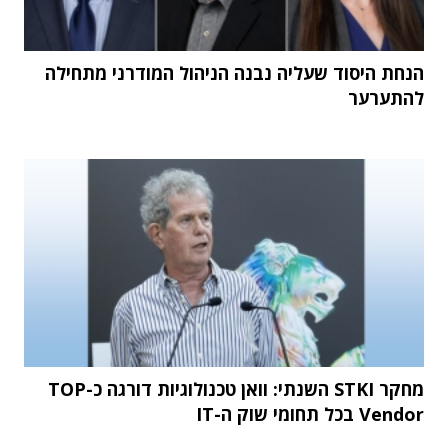
הנחת היסוד שעליה נבנה הניהול המודרני מתחילה
להתערער
מחקר STKI השנתי: וואן טכנולוגיות דורגה כ-TOP
Vendor בכל תחומי שוק ה-IT