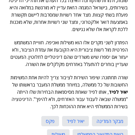
שונות, ולמרות שהקורונה האיצה בכל העולם את תהליכי הדיגיטל
בשירותים, בישראל המגמה הזאת עדיין לא מורגשת במלואה והיא
פועלת בשתי קצוות. מצד אחד רשויות שמסרבות ליישם תקשורת
באמצעות דואר אלקטרוני, ומצד שני רשויות אחרות, שלא מוכנות
ללכת לקראת אלו שלא נגישים.
הפתרון לשני מקרים אלו הוא משילות ואכיפה. חוויית המשתמש
הפרטית מול רשות ציבורית היא הקובעת את עמדת הציבור, ולא
יעזור אם יספרו שיש משרדים שהם דיגיטליים לחלוטין. המעטים
שעדיין בוחרים להתעלל באזרחים מקלקלים את השורה.
שורה תחתונה: שיפור השירות לציבור צריך להיות אחת המשימות
החשובות של כל ממשלה, במיוחד ממשלת המעבר בראשותו של
יאיר לפיד
, אותו לפיד שאחת מסיסמאות הבחירות שלו הייתה
"ממשלה שבאה לעבוד עבור האזרחים, ולא להיפך". הדיגיטציה
בשירות הממשלתי היא אחת ההוכחות לכך.
מבקר המדינה
יאיר לפיד
פקס
רשות התקשוב הממשלתי
משילות