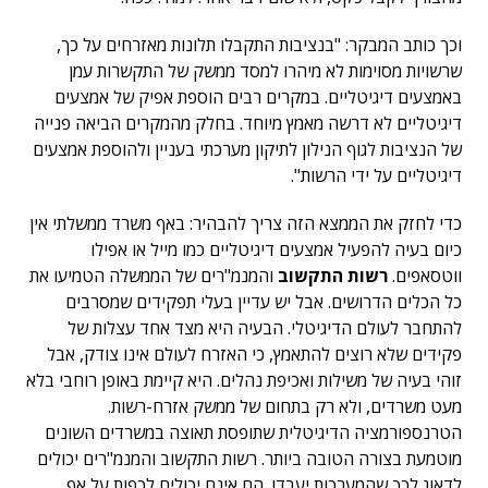
וכך כותב המבקר: "בנציבות התקבלו תלונות מאזרחים על כך,
שרשויות מסוימות לא מיהרו למסד ממשק של התקשרות עמן
באמצעים דיגיטליים. במקרים רבים הוספת אפיק של אמצעים
דיגיטליים לא דרשה מאמץ מיוחד. בחלק מהמקרים הביאה פנייה
של הנציבות לגוף הנילון לתיקון מערכתי בעניין ולהוספת אמצעים
דיגיטליים על ידי הרשות".
כדי לחזק את הממצא הזה צריך להבהיר: באף משרד ממשלתי אין
כיום בעיה להפעיל אמצעים דיגיטליים כמו מייל או אפילו
ווטסאפים.
רשות התקשוב
והמנמ"רים של הממשלה הטמיעו את
כל הכלים הדרושים. אבל יש עדיין בעלי תפקידים שמסרבים
להתחבר לעולם הדיגיטלי. הבעיה היא מצד אחד עצלות של
פקידים שלא רוצים להתאמץ, כי האזרח לעולם אינו צודק, אבל
זוהי בעיה של משילות ואכיפת נהלים. היא קיימת באופן רוחבי בלא
מעט משרדים, ולא רק בתחום של ממשק אזרח-רשות.
הטרנספורמציה הדיגיטלית שתופסת תאוצה במשרדים השונים
מוטמעת בצורה הטובה ביותר. רשות התקשוב והמנמ"רים יכולים
לדאוג לכך שהמערכות יעבדו. הם אינם יכולים לכפות על אף