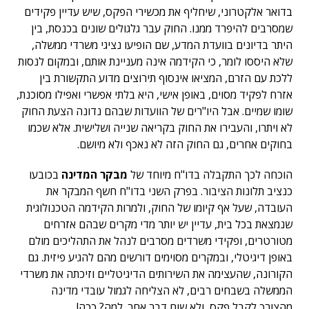
בדואר אלקטרוני, שיחליף את מכשירי הפקס, שיש עדיין פקידים
שמסרבים להיפרד ממנו. החוק עבר גלגולים שונים בכנסת, בין
היתר בדיונים בוועדת המדע, שם הופיעו נציגי משרדי ממשלה,
שלא היססו לומר, כי הקידמה אינה מעניינת אותם, ובמקום לנסות
ללכת עם הזרם, המציאו אינסוף תירוצים מדוע התקשורת בין
אזרח לפקיד מסוים, באופן אישי, היא בלתי אפשרי ואפילו מסוכנת,
שומו שמיים. אבל היו"רים של הוועדות שבהם נדונה הצעת החוק
לא ויתרו, והעבירו את החוק בקריאה שנייה ושלישית. אלא שכמו
בחוקים אחרים, גם החוק הזה לא נאכף ולא מיושם.
הוכחה לכך התקבלה בדו"ח מיוחד של
מבקר המדינה
בכובעו
כנציב תלונות הציבור. בפרק השני בדו"ח חשף המבקר את
העובדה, שעל אף קיומו של החוק, ולמרות הקידמה הטכנולוגית
שנמצאת בכל בית, עדיין יש יותר מדי מקרים שבהם אזרחים
מטורטרים, ופקידי משרדים מסרבים לנהל את התהליכים מולם
באופן דיגיטלי, ובמקרים מסוימים דורשים מהם להגיע פיזית. גם
הקורונה, שהעצימה את השירותים הדיגיטליים וזיכתה את משרדי
הממשלה בשבחים רבים, לא הצליחה לגמול עובדי מדינה
מהצורך לקבל פקס, ולא שום דבר אחר. למה? ככה!