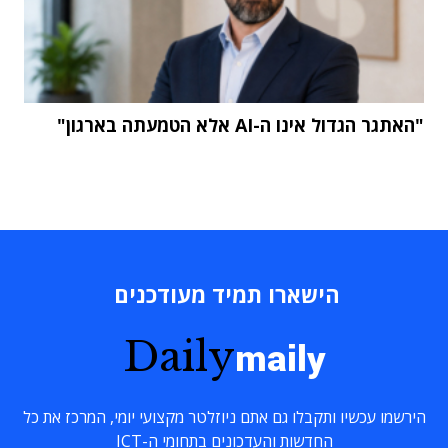
"האתגר הגדול אינו ה-AI אלא הטמעתה בארגון"
הישארו תמיד מעודכנים
Daily
maily
הירשמו עכשיו ותקבלו גם אתם ניוזלטר מקצועי יומי, המרכז את כל
החדשות והעדכונים בתחומי ה-ICT