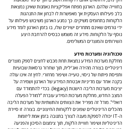
בחווייה שלהם. הארגון מפתח אפליקציות נאמנות שאינן נמצאות
בלב פעילותו העסקית אך מאפשרות לו לבחון את התנהגות
הלקוחות בתחומים משיקים. כך נמנע הארגון משיבוש פעילותו על
ידי גורמים שאינם מתחרים ישירים שלו, בו בזמן הארגון לומד מידע
נוסף על הלקוחות. מידע זה משמש כבסיס להרחבת היצע
השירותים והמוצרים המשלימים.
טכנולוגיה ומערכות מידע
מחלקת מערכות המידע נמצאת תחת מכבש לחצים לספק מוצרים
דיגיטליים בצורה מהירה ואג'ילית, תוך שחרור גרסאות שבועיות
ותפיסת פיתוח של ניסוי, טעייה ושיפור מחזורי. לחץ זה אינו עולה
בקנה אחד עם מדיניות אבטחת המידע של הארגון ושמירה על
יציבות מערכות הליבה הישנות (legacy). בכדי להתמודד עם
המצב החדש, מחלקת מערכות המידע עוברת "למודל הפעלה
דואלי". מודל זה מפריד את הצוותים והתשתיות של מערכות הליבה
מהכלים הדיגיטליים שפונים ללקוחות החיצוניים. בצורה זו סיירת
ה-IT יכולה לספקת מענה לצורך בתגובה בזמן אמת ליזומות
הדיגיטליות ושיפור חוויית הלקוח, תוך צימצום הסיכון והפגיעה