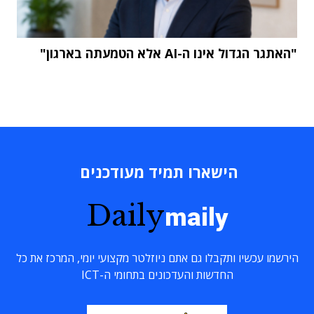
"האתגר הגדול אינו ה-AI אלא הטמעתה בארגון"
הישארו תמיד מעודכנים
Daily
maily
הירשמו עכשיו ותקבלו גם אתם ניוזלטר מקצועי יומי, המרכז את כל
החדשות והעדכונים בתחומי ה-ICT