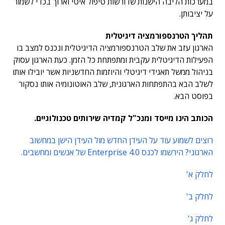
במערכות הליבה הישנות שדורשות טיפול איטי וארוך בכדי לשמור
על יציבותן.
תהליך הטרנספורמציה דיגיטלית
הארגון עזב את שלב הטרנספורמציה הדיגיטלית ונכנס למצב בו
הפעילות הדיגיטלית עקבית ומתפתחת כל הזמן. כעת הארגון עסוק
בניהול ממשל תאגידי דיגיטלי והיוזמות החדשניות אשר יובילו אותו
לשלב הבא בהתפתחות הארגונית, שלב האוטונומיה אותו נסקור
בפוסט הבא.
הכותב הינו מייסד ומנכ"ל קמדיה שירותים טכנולוגיים.
רוצים לשמוע עוד על העידן החדש מול העידן הישן במחשוב
הארגוני? הירשמו לכנס Enterprise 4.0 של אנשים ומחשבים.
לחלק א'
לחלק ב'
לחלק ג'