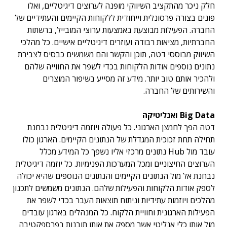
חלק ניכר מהתקציב השיווקי מופנה לערוצים דיגיטליים, ואלו
פונים בצורה פרסונלית וייחודית ללקוחות הקיימים והעתידיים של
החברה. הפעילות מבוצעת באמצעות ערוצי המובייל, ברשתות
החברתיות, מציאות רבודה ועוזרים דיגיטליים אישיים. כל מהלכי
השיווק מבוססי דטה, תוכן והקשר והם משמשים כבסיס לצבירת
נתונים נוספים אודות הלקוחות בכדי לשפר את החווייה שלהם
ולהכיר אותם טוב יותר. מידע זה מסייע בשיפור המוצרים
והשירותים של החברה.
Big Data ואנליטיקה
דטה הפך לחמצן הארגוני. כל פעולה ויוזמה דיגיטלית נבחנת
תחילה תחת זכוכית המגדלת של הנתונים הקיימים. הארגון כולו
עובד מול Hub נתונים מרכזי אליו נשפך כל המידע מכלל
הערוצים החיצוניים ומכל המערכות הפנימיות. כל יוזמה דיגיטלית
נבחנת אל מול הנתונים הקיימים והנתונים הנוספים שהיא יכולה
לספק אודות הלקוחות והפעילות שלהם. הנתונים משמשים לתכנון
מהלכים ויוזמות עתידיות וניתוח תוצאות העבר בכדי לשפר את
הפעילות הארגונית וחוויית הלקוח. כל המנהלים בארגון עובדים
מול אותו כלי אנליטי אשר מספק את אותן תובנות בפרספקטיבה