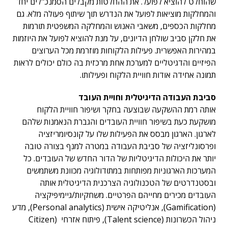
שהוחלט להוציא לפועל. את ההחלטות מקבלים הסמנכ"לים יחד
והמחלקות מוציאות לפועל את הנדרש תוך שיתוף פעולה מלא. גם
מחלקות הכספים, משאבי האנוש והמחלקה המשפטית תורמות
את חלקן סביב שולחן הדיונים, על מנת להוציא לפועל את היוזמות
במהירות האפשרית. פעילות הלקוחות מוזרמת מכל הערוצים
הפיזיים והדגיטליים למערכת אחת מרכזית בה כולם יכולים לראות
תמונה אחידה אודות חוויית הלקוח ופעילותו.
סביבת העבודה הדיגיטלית וחויית העובד
אותה רמת ההשקעה שבוצעה בחקר ושיפור חוויית הלקוח
מושקעת כעת בשיפור חוויית העובדים והגברת הנאמנות שלהם
לארגון. הארגון מבסס את הפעילות שלו על קונסיומריזציה
ופרסונליזציה של סביבת העבודה במטרה למנף בצורה טובה
יותר את היכולות הדיגיטליות של הדור החדש של העובדים. כל
המערכות הארגוניות מפותחות במתודולוגיה מכוונת משתמשים
ובסטנדרטים של הטכנולוגיה הצרכנית הדיגיטלית אותה
העובדים מכירים מחייהם הפרטיים. משחקיות/גיימיפיקציה
(Gamification), אנליטיקה אישית (Personal analytics), מדע
ניהול הכשרונות (Talent science), פיתוח אזרחי (Citizen