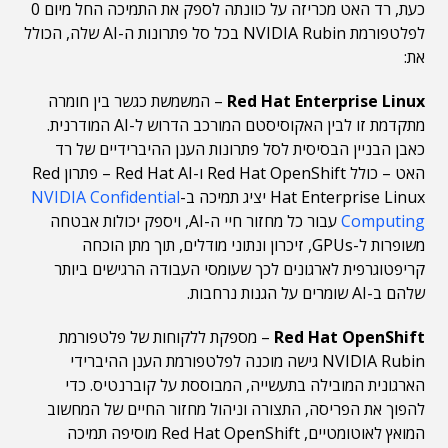
כעת, רד האט מכריזה על כוונתה לספק את התמיכה החל מיום 0
לפלטפורמת NVIDIA Rubin בכל סל פתרונות ה-AI שלה, הכולל
את:
Red Hat Enterprise Linux
– המשמשת כגשר בין חומרה
מתקדמת זו לבין האקוסיסטם המורכב הדרוש ל-AI המודרנית.
כאבן הבניין הבסיסית לסל פתרונות הענן ההיברידיים של רד
האט – כולל Red Hat OpenShift ו-Red Hat AI – פתרון Red
Hat Enterprise Linux יציג תמיכה ב-
NVIDIA Confidential
Computing
עבור כל מחזור חיי ה-AI, ויספק יכולות אבטחה
משופרות ל-GPUs, זיכרון ונתוני מודלים, תוך מתן הוכחה
קריפטוגרפית לארגונים לכך שעומסי העבודה הרגישים ביותר
שלהם ב-AI שומרים על הגנות נרחבות.
Red Hat OpenShift
– מספקת ללקוחות של פלטפורמת
NVIDIA Rubin גישה מוכנה לפלטפורמת הענן ההיברידי
הארגונית המובילה בתעשייה, המבוססת על קוברנטיס. כדי
להפוך את הפריסה, התצורה וניהול מחזור החיים של המחשוב
המואץ לאוטומטיים, Red Hat OpenShift מוסיפה תמיכה