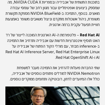
בתוכנות התשתית של אנבידיה ובספריות NVIDIA CUDA X, מה
שמספק ביצועים אופטימליים עבור מגוון רחב של עומסי עבודה
מואצים. בנוסף, התמיכה ב-NVIDIA BlueField מספקת תקשורת
משופרת, ניהול אשכולות מתקדם וניצול משאבים משופר באמצעות
חוויית תפעול עקבית ברמה ארגונית.
Red Hat AI
– פלטפורמת ה-AI הארגונית המוכנה לייצור של רד
האט תוסיף אינטגרציות חדשות עם אנבידיה ותרחיב את התמיכה
ב-inference מבוזר, עם מודלי הקוד הפתוח של אנבידיה על
Red Hat AI Inference Server, Red Hat Enterprise Linux
AI ו-Red Hat OpenShift AI.
שתי החברות פועלות להרחיב את התמיכה מעבר למשפחת
NVIDIA Nemotron למודלים פתוחים נוספים של אנבידיה,
כולל אלו המיועדים לחזון, רובוטיקה ותחומים ממוקדים נוספים.