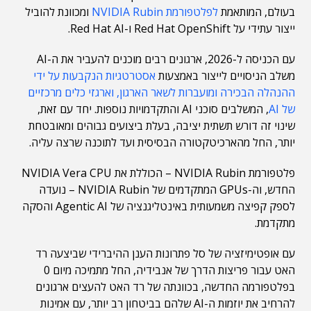
בעולם, המותאמת
לפלטפורמת NVIDIA Rubin
ומכוונת להוביל
ייצור עתידי על Red Hat OpenShift ו-Red Hat AI.
עם הכניסה ל-2026, ארגונים רבים מוכנים להעביר את ה-AI
משלב הניסויים לייצור באמצעות
אסטרטגיות הנקבעות על ידי
ההנהלה הבכירה ומועברות לשאר הארגון, וארגזי כלים מרכזיים
של AI
, המשלבים סוכני AI והתקדמויות נוספות. יחד עם זאת,
שינוי זה דורש תשתית יציבה, בעלת ביצועים גבוהים ומאובטחת
יותר, החל מהארכיטקטורה הבסיסית ועד לתוכנה שרצה עליה.
פלטפורמת NVIDIA Rubin – הכוללת את NVIDIA Vera CPU
החדש, וה-GPUs המתקדמים של NVIDIA Rubin – נועדה
לספק קפיצה משמעותית באינטליגנציה של Agentic AI והסקה
מתקדמת.
עם אופטימיזציה של סל פתרונות הענן ההיברידי שביצעה רד
האט עבור פריצות הדרך של אנבידיה, החל מתמיכה מיום 0
בפלטפורמה החדשה, בכוונתה של רד האט להעצים ארגונים
להרחיב את יוזמות ה-AI שלהם בביטחון רב יותר, עם אמינות