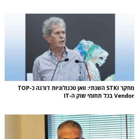
מחקר STKI השנתי: וואן טכנולוגיות דורגה כ-TOP
Vendor בכל תחומי שוק ה-IT