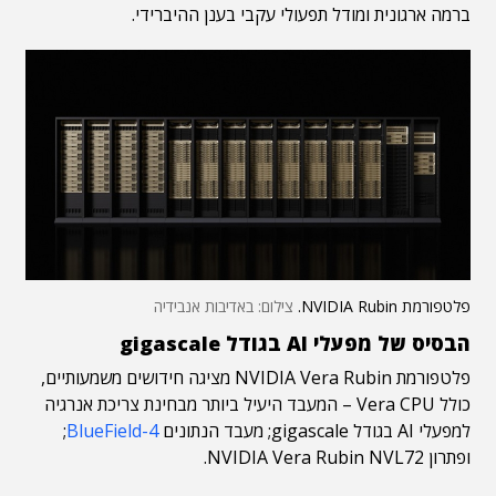
ברמה ארגונית ומודל תפעולי עקבי בענן ההיברידי.
פלטפורמת NVIDIA Rubin.
צילום: באדיבות אנבידיה
הבסיס של מפעלי AI בגודל gigascale
פלטפורמת NVIDIA Vera Rubin מציגה חידושים משמעותיים,
כולל Vera CPU – המעבד היעיל ביותר מבחינת צריכת אנרגיה
למפעלי AI בגודל gigascale; מעבד הנתונים
BlueField-4
;
ופתרון NVIDIA Vera Rubin NVL72.