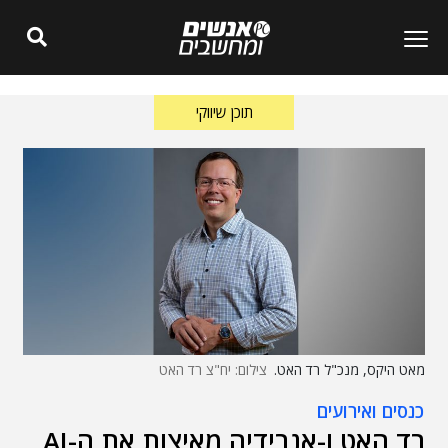
תוכן שיווקי
מאט היקס, מנכ"ל רד האט.
צילום: יח"צ רד האט
כנסים ואירועים
רד האט ו-אנבידיה מאיצות את ה-AI