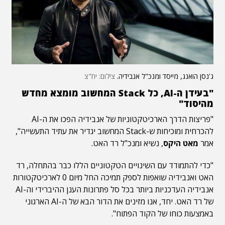
ג'נסן הואנג, מייסד ומנכ"ל אנבידיה.
צילום: יח"צ
"בעידן ה-AI, כל Stack המחשוב מומצא מחדש
מהיסוד"
"פריצות הדרך הארכיטקטוניות של אנבידיה הפכו את ה-AI
להכרחית ומוכיחות ש-Stack המחשוב יגדיר את עתיד התעשייה",
אמר
מאט היקס
, נשיא ומנכ"ל רד האט.
"כדי להתמודד עם השינויים הטקטוניים הללו כבר בהתחלה, רד
האט ואנבידיה שואפות לספק תמיכה החל מיום 0 לארכיטקטורות
אנבידיה העדכניות ביותר בכל סל פתרונות הענן ההיברידי וה-AI
של רד האט. יחד, אנו מזינים את הדור הבא של ה-AI הארגוני
באמצעות כוחו של הקוד הפתוח".