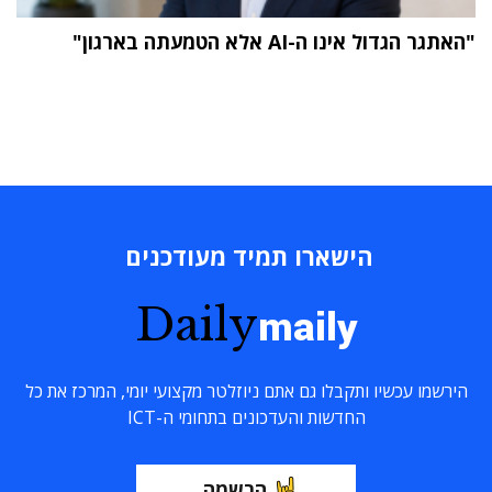
"האתגר הגדול אינו ה-AI אלא הטמעתה בארגון"
הישארו תמיד מעודכנים
Daily
maily
הירשמו עכשיו ותקבלו גם אתם ניוזלטר מקצועי יומי, המרכז את כל
החדשות והעדכונים בתחומי ה-ICT
הרשמה