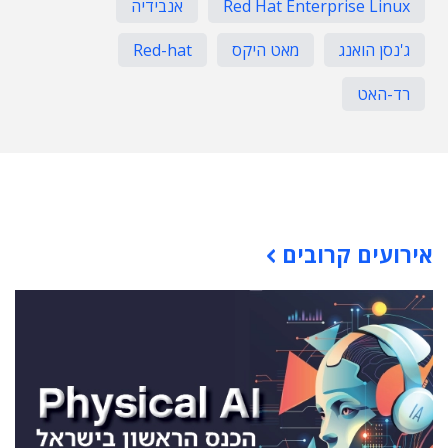
Red Hat Enterprise Linux
אנבידיה
ג'נסן הואנג
מאט היקס
Red-hat
רד-האט
תוכן פרסומי
אירועים קרובים