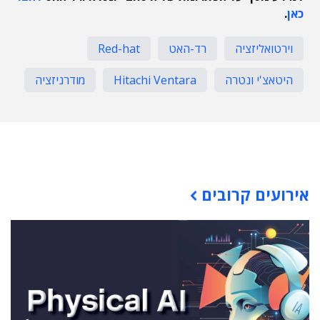
כאן
.
וירטואליזציה
רד-האט
Red-hat
היטאצ'י ונטרה
Hitachi Ventara
מודרניזציה
תוכן פרסומי
אירועים קרובים