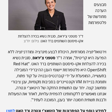
מבצעים
הערכה
מחודשת של
פלטפורמות
ד"ר סטפני צ'יראס, סגנית נשיא בכירה להצלחת
אקו-סיסטם השותפים ברד האט.
צילום: יח"צ
וירטואליזציה מסורתיות, היכולת לבצע מיגרציה ומודרניזציה ללא
הפרעה היא קריטית", אמרה ד"ר
סטפני צ'יראס
, סגנית נשיא
בכירה להצלחת אקו-סיסטם השותפים ברד האט. "Red Hat
OpenShift היא פלטפורמת יישומי הענן ההיברידי המובילה
בתעשייה, המופעלת על ידי קוברנטיס ובנויה על קוד פתוח,
ותומכת בניידות VM וקונטיינרים בסביבות מקומיות, ענן ציבורי
ומחשוב קצה. יחד עם התשתית החזקה של היטאצ'י ונטרה,
אנחנו מאפשרים ללקוחותינו להפחית עלויות, לאחד את הפעולות
ולבנות תשתית חסונה יותר בענן, המוכנה לעתיד".
למידע נוסף על הפתרונות של היטאצ'י ונטרה ורד האט
לחצו