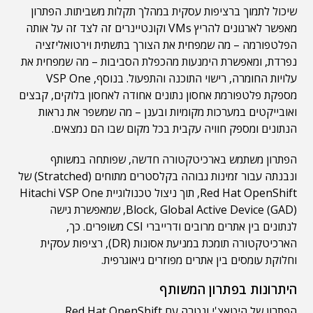
שיכול לתמוך ברציפות עסקית במהלך תקלות משביתות. הפתרון
מאפשר לארגונים להריץ VMs וקונטיינרים זה לצד זה על אותה
הפלטפורמה – מה שמפחית את הצורך בתשתית וירטואליזציה
נפרדת, ומאפשרת הימנעות מהכפלת הסביבות – מה שמפחית את
עלויות החומרה, רישוי התוכנה והתפעול. בנוסף, VSP One
מספקת פלטפורמת אחסון נתונים אחודה לאחסון בלוקים, קבצים
ואובייקטים במערכות מקומיות ובענן – מה שמשפר את נראות
הנתונים ומספק חוויה עקבית בכל מקום שבו הם נמצאים.
הפתרון משתמש בארכיטקטורה חדשה, שפותחה במשותף
ונבנתה עבור זמינות גבוהה בקלסטרים מתוחים (Stratched) של
Red Hat OpenShift, תוך ניצול טכנולוגיית Hitachi VSP One
Block, Global Active Device (GAD), שמאפשרת גישה
לנתונים בין אתרים מרובים ודרייברי CSI משופרים. כך,
הארכיטקטורה תומכת במניעת אסונות (DR), רציפות עסקית
וחלוקת עומסים בין אתרים מפוזרים גיאוגרפית.
היתרונות בפתרון המשותף
הפתרון של היטאצ'י ונטרה עם Red Hat OpenShift