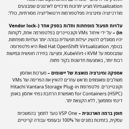
Virtualization מציע יתרונות מרכזיים לארגונים שמבצעים
מודרניזציה ומיגרציה מפלטפורמות וירטואליזציה מסורתיות, כולל:
עלויות תפעול מופחתות ותלות בספק אחד (Vendor lock-
in) –
על ידי איחוד VMs וקונטיינרים בפלטפורמה אחת, לקוחות
יהיו מסוגלים להשיג יעילות תפעולית גבוהה יותר ועלויות מופחתות.
בנוסף, Red Hat OpenShift Virtualization היא פלטפרומה
שמבוססת על KVM ו-KubeVirt, ומציעה בחירה חופשית וגמישות
רבות יותר, באמצעות חדשנות בקוד פתוח.
אספקה ומיגרציה מואצת של יישומים –
מערכות ואחסון
משולבים ומאומתים מראש עוזרים להאיץ את הפריסה של VMs
וקונטיינרים. פלטפרומת Hitachi Vantara Storage Plug-in
for Containers (HSPC) מאפשרת הרחבת נפחי אחסון באופן
דינמי ומתמשך, ללא הקצאת יתר.
חוסן ברמה הארגונית –
VSP One נועד לתמוך בהמשכיות
עסקית, בזמינות נתונים של 100% ובעומסי עבודה קריטיים.