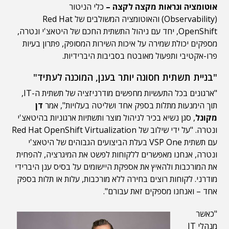
אוטומציה ונראות מקצה לקצה –
כלי הניטור
(Observability) והאוטומציה המשולבים של Red Hat
OpenShift, יחד עם ניהול התשתית החכם של היטאצ'י ונטרה,
מספקים יכולת שמירה על איכות השירות המסופק, פתרון בעיות
פרו-אקטיבי ותפעול מאובטח בסביבות היברידיות.
"בניית תשתית חסונה יותר בענן, המוכנה לעתיד"
"ארגונים בכל התעשיות מחפשים מודרניזציה של תשתית ה-IT,
תוך הימנעות מתלות בספק אחד ושליטה בעלויות", אמר
דן
מקונל
, סגן נשיא בכיר לניהול מוצר ותשתיות ארגוניות בהיטאצ'י
ונטרה. "על ידי שילוב של Red Hat OpenShift Virtualization
עם תשתית VSP One בעלת הביצועים הגבוהים של היטאצ'י
ונטרה, אנחנו מאפשרים ללקוחות לפשט את המיגרציה, להפחית
את המורכבות ולהאיץ את אספקת היישומים על בסיס ענן היברידי
מודרני. לקוחות רוצים בחירה ללא מורכבות, עלות או תלות בספק
אחד – ואנחנו מספקים זאת עבורם".
"כאשר
מנהלי IT