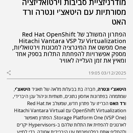
מודרניזציית סביבות וירטואליזציה
מסורתיות עם היטאצ'י ונטרה ורד
האט
הפתרון המשולב של Red Hat OpenShift
Virtualization על Hitachi Vantara VSP
One מפשט את המיגרציה למכונות וירטואליות,
מספק אפשרויות להפחתת התלות בספק אחד
ומאיץ את זמן העלייה לאוויר
03/12/2025 19:05
היטאצ'י ונטרה
, חברה בת בבעלות מלאה של תאגיד
היטאצ'י
,
שמתמחה בפתרונות אחסון נתונים, תשתיות וניהול ענן היברידי,
ו
רד האט
הכריזו על פתרון חדש, שמשלב את Red Hat
OpenShift Virtualization עם Hitachi Vantara Virtual
Storage Platform One (VSP One). הפתרון מאפשר
לארגונים להפחית את התלות שלהם ב-Hypervisors יקרים
ולהחליף אותם בפלטפורמת ענן היברידית אחודה, כדי לסייע