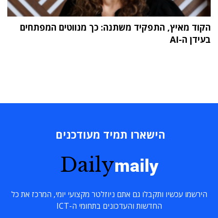
הקוד מאיץ, התפקיד משתנה: כך מנווטים המפתחים
בעידן ה-AI
הישארו תמיד מעודכנים
Daily
maily
הירשמו עכשיו ותקבלו גם אתם ניוזלטר מקצועי יומי, המרכז את כל
החדשות והעדכונים בתחומי ה-ICT