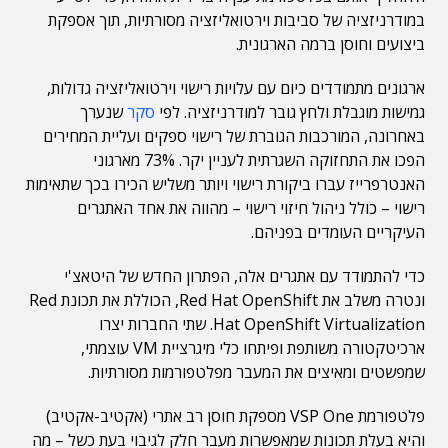
במודרניזציה של סביבות וירטואליזציה מסורתיות, תוך אספקת
ביצועים וחוסן ברמה הארגונית.
ארגונים מתמודדים כיום עם עלויות רישוי וירטואליזציה גדולות,
גמישות מוגבלת ולחץ גובר למודרניזציה. לפי
סקר
שנערך
באחרונה, המורכבות הגוברת של רישוי ספקים ועליית המחירים
הפכו את התחזוקה השגרתית לעניין יקר. 73% מארגוני
האנטרפרייז עברו ביקורת רישוי ויותר משליש הכירו בכך שתאימות
רישוי – כולל ניהול חיזוי רישוי – מהווה את אחד האתגרים
העיקריים העומדים בפניהם.
כדי להתמודד עם אתגרים אלה, הפתרון החדש של היטאצ'י
ונטרה משלב את Red Hat OpenShift, הכוללת את תכונת Red
Hat OpenShift Virtualization. שתי החברות יצרו
ארכיטקטורה משותפת ופיתחו כלי מיגרציית VM עוצמתי,
שמפשטים ומאיצים את המעבר מפלטפורמות מסורתיות.
פלטפורמת VSP One מספקת חוסן רב אתרי (אקטיב-אקטיב)
והיא בעלת תכונות שמאפשרות מעבר חלק לגיבוי בעת כשל – מה