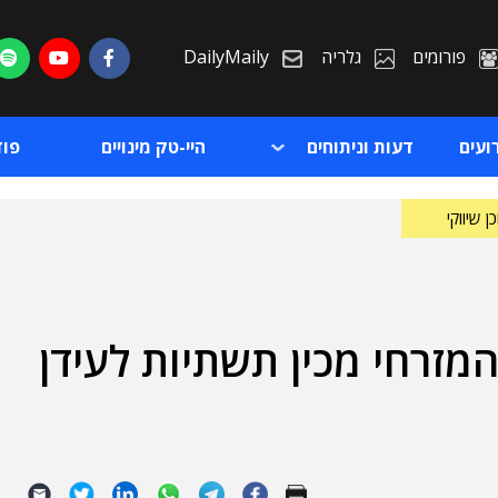
פורומים
גלריה
DailyMaily
ועים
דעות וניתוחים
היי-טק מינויים
פו
ן שיווקי
מזרחי מכין תשתיות לעידן
ת
ת