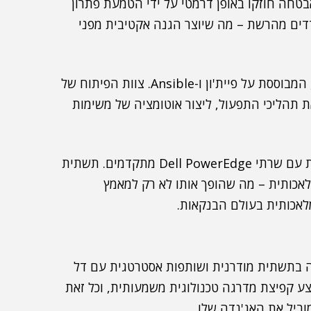
טחה חוזקו באופן דרמטי על ידי הטמעת פתרון
דדים מהרשת – מה שיוצר הגנה אקטיבית מפני
הפרויקט כלל גם פיתוח מערכת ניהול מותאמת אישית, המבוססת על פיית'ון ו-Ansible. צוות הפיתוח של
את תהליכי התפעול, ליצור אוטומציה של משימות
כחלק מההכנה לעתיד, הבנק הקים תשתית AI מקומית עם שרתי Dell PowerEdge מתקדמים. תשתית
מלאכותית – מה שהופך אותו לא רק למאמץ
לאכותית בעולם הבנקאות.
בתשתית מודרנית ושותפות אסטרטגית עם דל
יצע קפיצת מדרגה טכנולוגית משמעותית, וכל זאת
ביל את האג'נדה שלו.