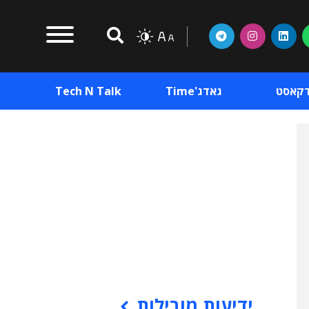
דקאסט
גאדג'Time
Tech N Talk
וכן פרסומי
תוכן פרסומי
וכן פרסומי
ידיעות מובילות