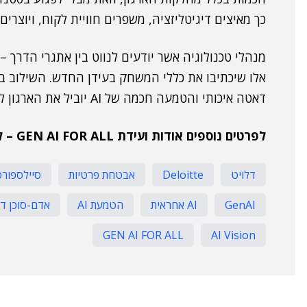
כך מאיצים דיגיטליזציה, משפרים חוויית לקוח, ויוצרים 
מנהלי טכנולוגיה אשר יודעים לנווט בין אתגרי הדרך 
אלו שיכתיבו את כללי המשחק בעידן החדש. השילוב בי
דאטה איכותי והטמעה חכמה של AI יוביל את הארגון להצלחה אמיתית במרחב העסקי של השנים הבאות.
לפרטים נוספים אודות ועידת
GEN AI FOR ALL
– ל
דלויט
Deloitte
אבטחת פרטיות
סיילספורס
GenAI
AI אחראית
הטמעת AI
אדם-סוכן די
GEN AI FOR ALL
AI Vision