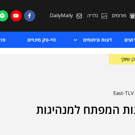
פורומים
גלריה
DailyMaily
ועים
דעות וניתוחים
היי-טק מינויים
פו
ן שיווקי
ן ה-AI: עקרונות המפתח למנהיגות
ת
ת