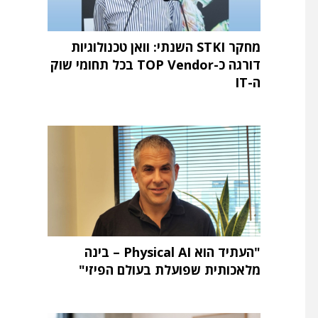
מחקר STKI השנתי: וואן טכנולוגיות
דורגה כ-TOP Vendor בכל תחומי שוק
ה-IT
"העתיד הוא Physical AI – בינה
מלאכותית שפועלת בעולם הפיזי"