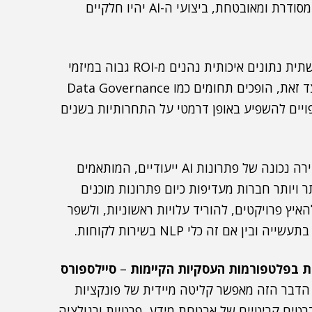
וניהול דאטה חכמות הפכו להכרח: ללא תשתית דאטה מסודרת ומאובטחת, ביצועי ה-AI יהיו חלקיים
מראים ש-70% מהארגונים שעמלו על תשתית נתונים איכותית נהנים מ-ROI גבוה במיזמי
AI, לעומת 30% בלבד בקרב אלו שלא השקיעו בכך. לצד זאת, הופכים תחומים כמו Data Governance
ויים להשפיע באופן דרמטי על התחרותיות בשנים
– בחירה נכונה של פתרונות AI ייעודיים, המותאמים
ר ויותר חברות מעדיפות כיום פתרונות מוכנים
I. מגמה זו מאפשרת להאיץ פרויקטים, להוריד עלויות ראשוניות, ולשפר
–
סיילספורס
אחרות. הדבר הזה מאפשר קליטה מיידית של פונקציות
רטים קריטיים של אבטחת מידע, פרטיות ורגולציה.