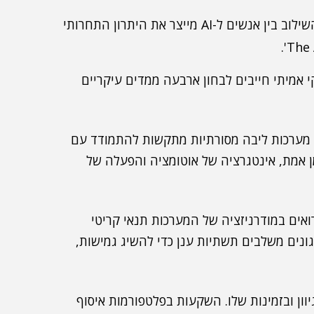
שילוב אדם-סוכן דיגיטלי (Human) – ההבנה שהשילוב בין אנשים ל-AI מייצר את היתרון התחרותי
ה המבקשים להפוך את ה-AI לכלי עסקי אמיתי חייבים לבחון ארבעה ממדים עיקריים
מערכות ליבה מסורתיות מתקשות להתמודד עם
ה-AI: עיבוד נתונים בזמן אמת, אינטגרציה של אוטומציה והפעלה של
יט קובע כי 74% מהמנהלים רואים במודרניזציה של המערכות תנאי קריטי
ר לענן הוא מנוע משמעותי: 67% מהארגונים משלבים תשתיות ענן כדי להשיג גמישות,
וון ובזמינות שלו. השקעות בפלטפורמות איסוף