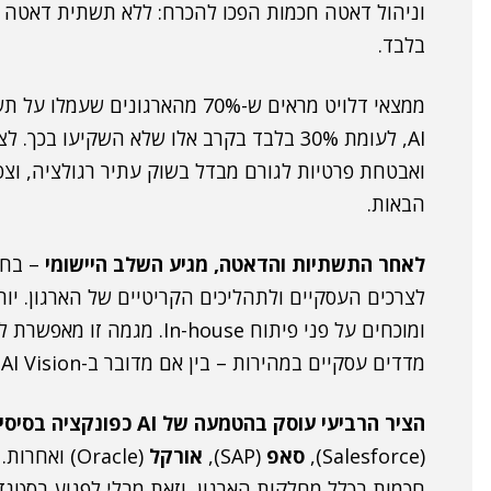
בלבד.
ממצאי דלויט
ואבטחת פרטיות לגורם מבדל בשוק עתיר רגולציה, וצפ
הבאות.
לאחר התשתיות והדאטה, מגיע השלב היישומי
לצרכים העסקיים ולתהליכים הקריטיים של הארגון. יות
ומוכחים על פני פיתוח n-house
מדדים עסקיים במהירות – בין אם מדובר ב-AI Vision בתעשייה ובין אם זה כלי NLP בשירות לקוחות.
הציר הרביעי עוסק בהטמעה של AI כפונקציה בסיסית בפלטפורמות העסקיות הקיימות
(Salesforce),
סאפ
(SAP),
אורקל
(Oracle) ו
חכמות בכלל מחלקות הארגון, וזאת מבלי לפגוע בסטנד