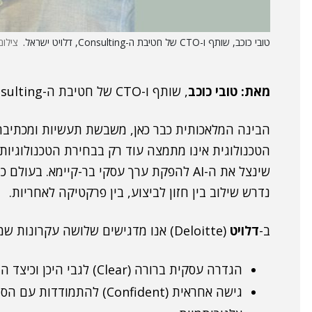
טובי כוכב, שותף ו-CTO של חטיבת ה-Consulting, דלויט ישראל.
צילום
מאת: טובי כוכב
, שותף ו-CTO של חטיבת ה-Consulting,
הבינה המלאכותית כבר כאן, משבשת תעשיות ומכתיבה
הטכנולוגית אינו מתמצה עוד רק בבחירת הטכנולוגיות
שינצל את ה-AI להפקת ערך עסקי בר-קיימא. ב
נדרש שילוב בין חזון לביצוע, בין פרקטיקה לאחריות.
ב-
דלויט
(Deloitte) אנו מדגישים שלושה עקרונות שמובילים יישום אחראי של AI:
הגדרה עסקית ברורה (Clear) לגבי היכן וכיצד ה-AI תשרת את האסטרטגיה העסקית.
גישה אחראית (Confident) לה