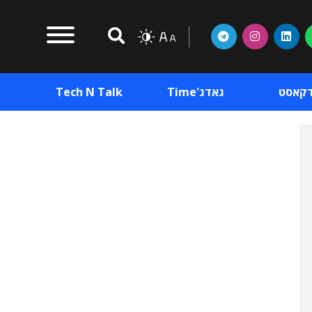
דקאסט
גאדג'Time
Tech N Talk
וכן פרסומי
תוכן פרסומי
וכן פרסומי