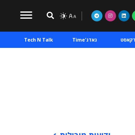
דקאסט
גאדג'Time
Tech N Talk
וכן פרסומי
תוכן פרסומי
וכן פרסומי