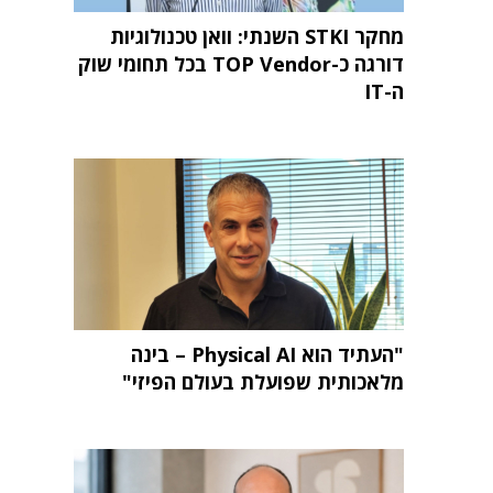
מחקר STKI השנתי: וואן טכנולוגיות
דורגה כ-TOP Vendor בכל תחומי שוק
ה-IT
"העתיד הוא Physical AI – בינה
מלאכותית שפועלת בעולם הפיזי"