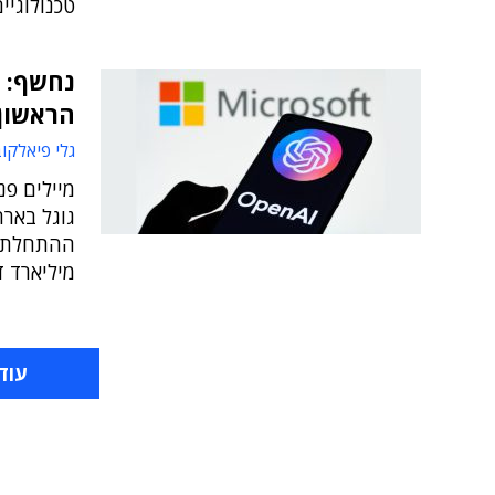
טכנולוגי
נחשף: 
הראשון ב-nAI
גלי פיאלקו
מיילים פ
גוגל באר
מיליארד ד' שהש
עוד