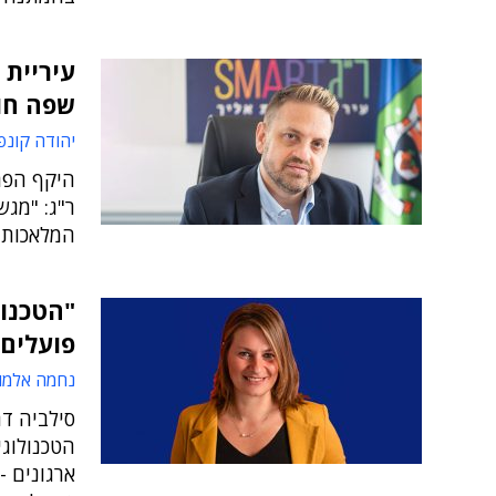
עיריית 
שפה חו
יהודה קונפ
היקף הפר
ר"ג: "מגש
המלאכותי
פועלים 
נחמה אלמו
סילביה דה
ארגונים -