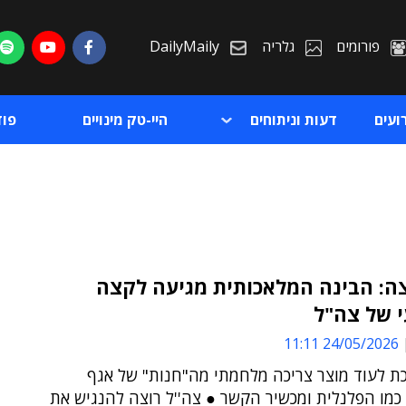
פורומים
גלריה
DailyMaily
ועים
דעות וניתוחים
היי-טק מינויים
פו
ה: הבינה המלאכותית מגיעה לקצה
 של צה"ל
ת
24/05/2026 11:11
ת
הופכת לעוד מוצר צריכה מלחמתי מה"חנות" של אגף
כמו הפלנלית ומכשיר הקשר ● צה''ל רוצה להנגיש את