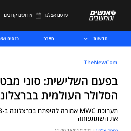
פרסם אצלנו
אירועים קרובים
חדשות
סייבר
כנסים ואיר
TheNewCom
בפעם השלישית: סוני מב
הסלולר העולמית בברצלונ
את השתתפותה
נחמה אלמוג
16/01/2022 12:00