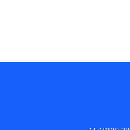
ם בתחומי ה-ICT