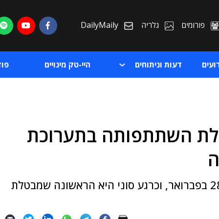
פורומים
גלריה
DailyMaily
ועים
דעות וניתוחים
היי-טק מינויים
פו
טלת השתתפותה בתערוכת
ת
ה
ת
תערוכת MWC אמורה להיפתח בברצלונה ב-28 בפברואר, וכרגע סוני היא הראשונה שמבטלת