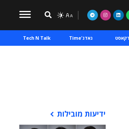
דקאסט
גאדג'Time
Tech N Talk
וכן פרסומי
תוכן פרסומי
וכן פרסומי
ידיעות מובילות