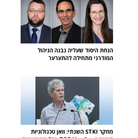
הנחת היסוד שעליה נבנה הניהול
המודרני מתחילה להתערער
מחקר STKI השנתי: וואן טכנולוגיות