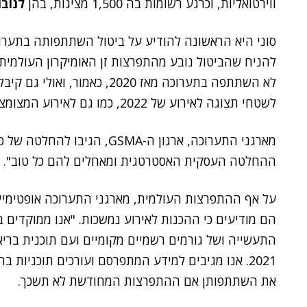
ווירטואליות, וכרגע רשומות בה 1,500 מציגות, בהן
לנובו
סוני היא הראשונה להודיע על ביטול השתתפותה בתערוכ
להניח שהביטול נובע מהתפרצות זן האומיקרון העולמית
לא השתתפה בתערוכה מאז 2020,
לשטחי תצוגה לאירוע של 2022, כמו גם לאירוע המצומצם של 2021.
מארגני התערוכה, ארגון ה-GSMA, 
ההחלטה העסקית האסטרטגית ומאחלים להם כל טוב".
על אף ההתפרצות העולמית, מארגני התערוכה אופטימיי
הם מודיעים כי ההכנות לאירוע נמשכות. "אנו ממוקדים ב
התעשייה ושל גורמים רשמיים מקומיים ועם תוכנית ברי
2021. אנו מגיבים למידע המתפרסם ועורכים תוכניות ב
את השתתפותן אם ההתפרצות המחודשת לא תשכך.