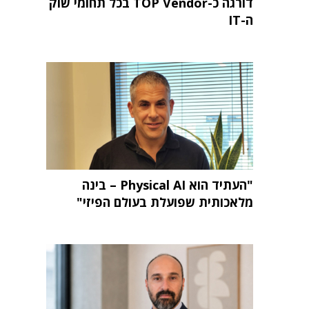
דורגה כ-TOP Vendor בכל תחומי שוק
ה-IT
"העתיד הוא Physical AI – בינה
מלאכותית שפועלת בעולם הפיזי"