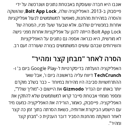
אונבו היא חברה שעוסקת באבטחת נתונים ושנרכשה על ידי
פייסבוק ב-2013. האפליקציה שלה,
Bolt App Lock
, שהושקה
והוסרה במהירות מהחנות, מאפשר למשתמשים לנעול אפליקציות
אחרות במכשירים שלהם. אלא שבעוד שעל פניו, המטרה של
Bolt App Lock הייתה להגן על אפליקציות אחרות מפני גישה
לא מורשית, היא כנראה אספה גם נתונים על האפליקציות
והשירותים שבהם עושים המשתמשים בצורה שעוררה זעם רב.
הסרה לאחר "מבחן קצר ומהיר"
האפליקציה הועלתה בדיסקרטיות ל-Google Play ביום ב' ו-
TechCrunch
דיווח עליה בראשונה ביום ו', אבל שאר
ההתרחשויות סביבה היו מהירות במיוחד – כבר בשלב מוקדם
יותר באותו יום הגדיר
Gizmodo
את היישום כ-"מוליך שולל",
ומספר מומחי אבטחת סייבר קראו למשתמשים שלא להתקין את
האפליקציה. פייסבוק, כאמור, הורידה את האפליקציה כמעט מיד
עם הישמע הביקורת אודותיה, כשאת הסרתה בתוך זמן כה קצר
לאחר השקתה מהחנות הסביר דובר הענקית כ-"מבחן קצר
ומהיר".