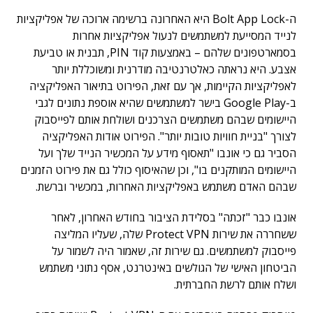
ה-Bolt App Lock היא האחרונה ברשימה ארוכה של אפליקציות
לנייד המסייעת למשתמשים לנעול אפליקציות אחרות
בסמארטפונים שלהם – באמצעות קוד PIN, תבנית או טביעת
אצבע. היא נראתה כאלטרנטיבה מודרנית ומשוכללת יותר
לאפליקציות הקיימות, אך עם זאת, הפירוט בתיאור האפליקציה
ב-Google Play בישר למשתמשים שהיא אוספת נתונים לגבי
היישומים שבהם משתמשים הצרכנים ושולחת אותם לפייסבוק
לצורך "בניית חוויות טובות יותר". הפירוט אודות האפליקציה
הסביר גם כי אונבו "תאסוף מידע על המכשיר הנייד שלך ועל
היישומים המותקנים בו", וכן שהאיסוף כולל גם את פירוט הזמנים
שבהם האדם משתמש באפליקציות האחרות, במכשיר וברשת.
אונבו כבר "זכתה" בסלידת הציבור בחודש האחרון, לאחר
ששחררה את שירות Protect VPN שלה, שעליו המליצה
פייסבוק למשתמשים. גם שירות זה, שאמור היה לשמור על
הביטחון האישי של הגולשים באינטרנט, אסף נתוני משתמש
ושלח אותם לרשת החברתית.