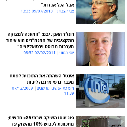
אבל הכל אגדות"
צבי קצבורג
09/07/2013 13:35
רונלד האגן, יבמ: "המענה למצוקה
התקציבית של המנמ"רים הוא איחוד
מערכות מבוסס וירטואליזציה"
יוסי הטוני
02/02/2011 08:52
אינטל השהתה את התוכנית לפתח
מעבד גרפי מרובה ליבות
מערכת אנשים ומחשבים
07/12/2009
11:39
פוג'יטסו השיקה שרתי x86 חדשים;
מתכוונת לכבוש 10% מהשוק עד