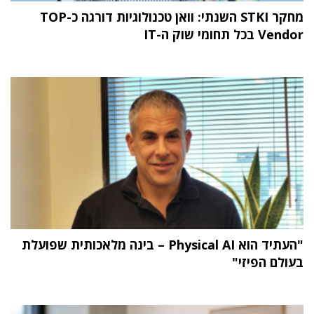
מחקר STKI השנתי: וואן טכנולוגיות דורגה כ-TOP
Vendor בכל תחומי שוק ה-IT
"העתיד הוא Physical AI – בינה מלאכותית שפועלת
בעולם הפיזי"