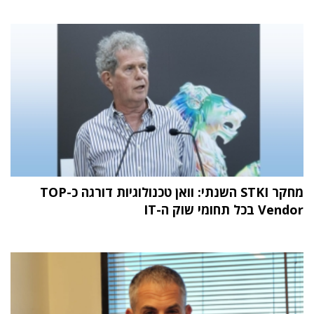
מחקר STKI השנתי: וואן טכנולוגיות דורגה כ-TOP
Vendor בכל תחומי שוק ה-IT