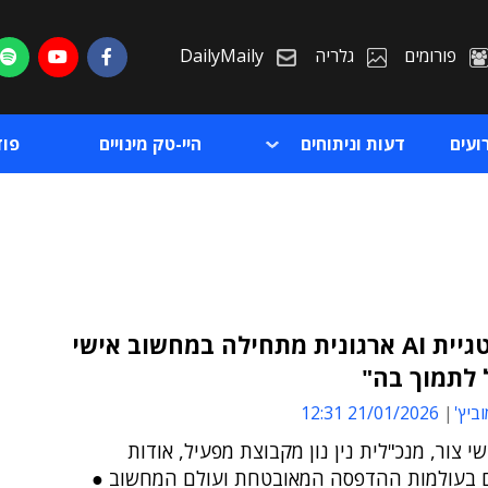
פורומים
גלריה
DailyMaily
ועים
דעות וניתוחים
היי-טק מינויים
פו
"אסטרטגיית AI ארגונית מתחילה במחשוב אישי
 לתמוך בה"
ת
ביץ'
21/01/2026 12:31
ת
י צור, מנכ"לית נין נון מקבוצת מפעיל, אודות
 בעולמות ההדפסה המאובטחת ועולם המחשוב ●