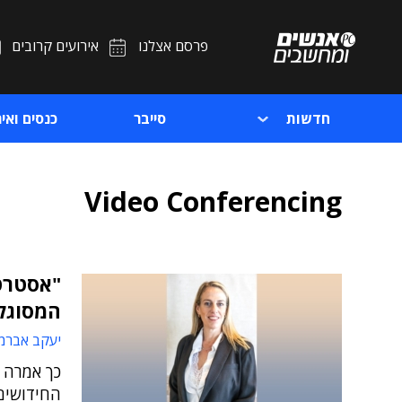
פרסם אצלנו
אירועים קרובים
חדשות
סייבר
כנסים ואיר
Video Conferencing
המסוגל
יעקב אברמו
כך אמרה ש
החידושים