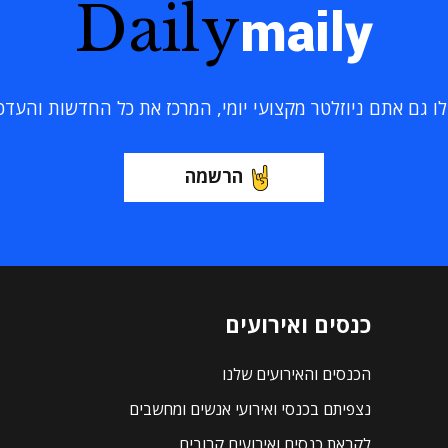
Daily
maily
 גם אתם ניוזלטר מקצועי יומי, המרכז את כל החדשות והעדכוני
הרשמה
כנסים ואירועים
הכנסים והאירועים שלנו
נצפיתם בכנסי ואירועי אנשים ומחשבים
לקראת כנסים ואירועים קרובים