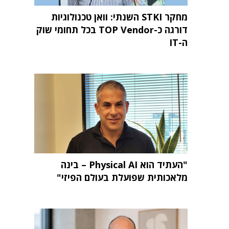
מחקר STKI השנתי: וואן טכנולוגיות
דורגה כ-TOP Vendor בכל תחומי שוק
ה-IT
"העתיד הוא Physical AI – בינה
מלאכותית שפועלת בעולם הפיזי"