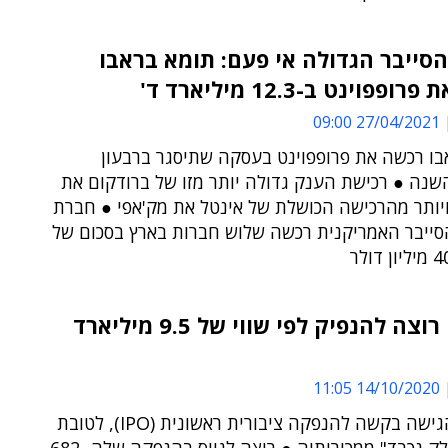
סייבר הגדולה אי פעם: תומא בראבו
פפוינט ב-12.3 מיליארד ד'
27/04/2021 09:00
בו רכשה את פרופפוינט בעסקה שתיסגר ברבעון
שנה ● רכישת הענק גדולה יותר מזו של ברודקום את
ויותר מהרכישה הכושלת של אינטל את מק'אפי ● חברת
ייבר האמריקנית רכשה שלוש חברות בארץ בסכום של
מק'אפי רוצה להנפיק לפי שווי של 9.5 מיליארד
14/10/2020 11:05
החברה הגישה בקשה להנפקה ציבורית ראשונית (IPO), לטובת