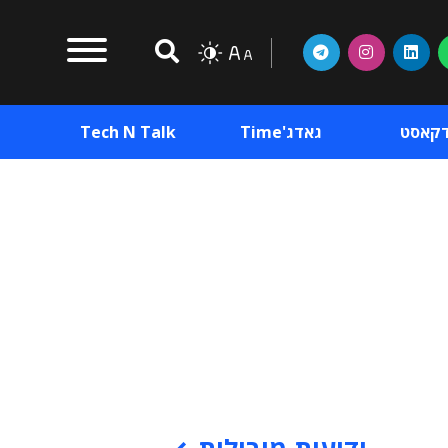
דקאסט
גאדג'Time
Tech N Talk
וכן פרסומי
תוכן פרסומי
וכן פרסומי