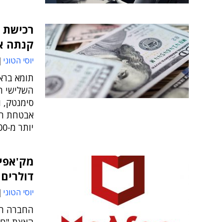
רכישת ה
קנתה את פרו
יוסי הטוני
תומא ברא
השלישי ה
סימנטק, 
אבטחת הס
יותר מ-400 מיליון דולר
דולרים
יוסי הטוני