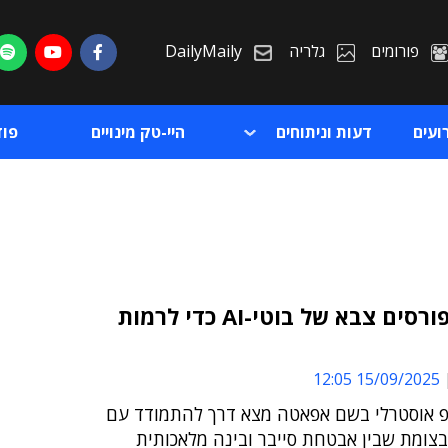
פורומים
גלריה
DailyMaily
ועים
דעות וניתוחים
היי-טק מינויים
פו
בנקים פורסים צבא של בוטי-AI כדי לרמות
ת
15/09/2025 12:05
ת
 אוסטרלי בשם אפאטה מצא דרך להתמודד עם
בצומת שבין אבטחת סייבר ובינה מלאכותית