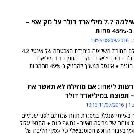
אינטל שילמה 7.7 מיליארד דולר על מק'אפי –
פחות
08/09/2016 14:55
TPG תשלם תמורת השליטה ביחידת האבטחה של אינטל 4.2
מיליארד דולר - 3.1 מיליארד מהם במזומן ו-1.1 מיליארד
ת ● אינטל תמשיך להחזיק ב-49% מהמניות
שות ליאהו: אם מוזילה לא תאשר את
 תפוצה במיליארד דולר
1
11/07/2016 10:13
ר-בעייתי שנכלל במסגרת חוזה שנחתם לפני שנתיים
יצוחה של מריסה מאייר - נחשף כעת ● התנאי עלול
עץ בעבור הרוכש הפוטנציאלי של עסקי הליבה של