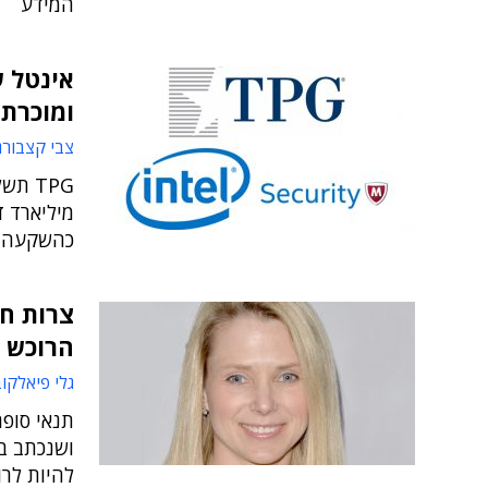
המידע
ומוכרת ב-45% 
צבי קצבורג
כהשקעה הוני
צרות חד
הרוכש –
גלי פיאלקוב 
תנאי סופ
ושנכתב בנ
להיות לרו