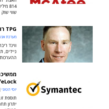
שווי שוק מירבי של 
TPG רוכשת את ווינד ריבר מאינטל
מערכת אנש
ווינד ריב
ניידים, 
ההערכות, 
ממשיכה
LifeLock תמורת שני מילי
יוסי הטוני
תוספת זו,