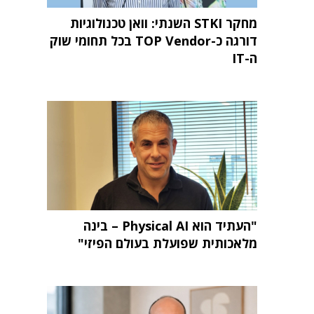
מחקר STKI השנתי: וואן טכנולוגיות
דורגה כ-TOP Vendor בכל תחומי שוק
ה-IT
"העתיד הוא Physical AI – בינה
מלאכותית שפועלת בעולם הפיזי"